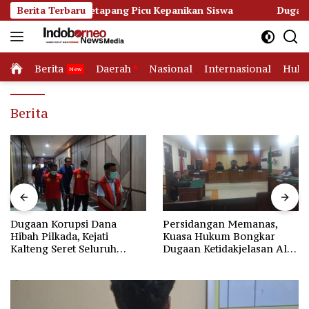
Langsung
SDN 3 Ketapang Picu Kepanikan Siswa
Berita Terbaru
Dugaan Korupsi D
ke
konten
Home
Berita
Daerah
Nasional
Internasional
Huk
Berita
Dugaan Korupsi Dana
Persidangan Memanas,
Hibah Pilkada, Kejati
Kuasa Hukum Bongkar
Kalteng Seret Seluruh
Dugaan Ketidakjelasan Alur
Komisioner KPU Kotim
Fee Rp2.500 per Ton PT
WMGK