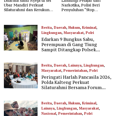
Dharma Santi Nyepi di Sei
Lindungi Pelajar dari
Ubar Mandiri Perkuat
Narkotika, Polisi Beri
Silaturahmi dan Kerukunan
Penyuluhan “Stop
Umat
Narkoba” di SMAN-1
Palangka Raya
Berita
,
Daerah
,
Hukum
,
Kriminal
,
Lingkungan
,
Masyarakat
,
Polri
Edarkan 9 Bungkus Sabu,
03/06/2026
Perempuan di Gang Tiung
Sampit Ditangkap Polsek
Ketapang
Berita
,
Daerah
,
Lainnya
,
Lingkungan
,
Masyarakat
,
Pemerintahan
,
Polri
Peringati Harlah Pancasila 2026,
01/06/2026
Polda Kalteng Perkuat
Silaturahmi Bersama Forum
Kebangsaan
Berita
,
Daerah
,
Hukum
,
Kriminal
,
Lainnya
,
Lingkungan
,
Masyarakat
,
Nasional
,
Pemerintahan
,
Polri