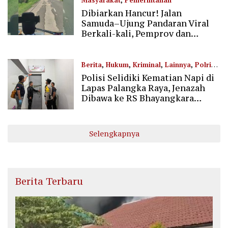
Masyarakat
,
Pemerintahan
Dibiarkan Hancur! Jalan
01/06/2026
Samuda–Ujung Pandaran Viral
Berkali-kali, Pemprov dan
Pemkab Kotim Bungkam
Berita
,
Hukum
,
Kriminal
,
Lainnya
,
Polri
Polisi Selidiki Kematian Napi di
31/05/2026
Lapas Palangka Raya, Jenazah
Dibawa ke RS Bhayangkara
untuk Visum
Selengkapnya
Berita Terbaru