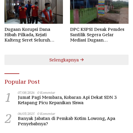
Dugaan Korupsi Dana
DPC KSPSI Desak Pemdes
Hibah Pilkada, Kejati
Santilik Segera Gelar
Kalteng Seret Seluruh
Mediasi Dugaan
Komisioner KPU Kotim
Perselisihan Hubungan
Industrial
Selengkapnya
Popular Post
1
07/08/2026
0 Komentar
Jumat Pagi Membara, Kobaran Api Dekat SDN 3
Ketapang Picu Kepanikan Siswa
2
06/03/2025
0 Komentar
Banyak Jabatan di Pemkab Kotim Lowong, Apa
Penyebabnya?