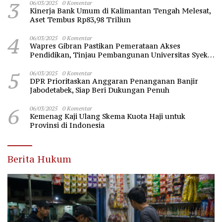
3
06/03/2025
0 Komentar
Kinerja Bank Umum di Kalimantan Tengah Melesat,
Aset Tembus Rp83,98 Triliun
4
06/03/2025
0 Komentar
Wapres Gibran Pastikan Pemerataan Akses
Pendidikan, Tinjau Pembangunan Universitas Syekh
Nawawi Banten
5
06/03/2025
0 Komentar
DPR Prioritaskan Anggaran Penanganan Banjir
Jabodetabek, Siap Beri Dukungan Penuh
6
06/03/2025
0 Komentar
Kemenag Kaji Ulang Skema Kuota Haji untuk
Provinsi di Indonesia
Berita Hukum