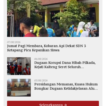
07/08/2026
Jumat Pagi Membara, Kobaran Api Dekat SDN 3
Ketapang Picu Kepanikan Siswa
06/08/2026
Dugaan Korupsi Dana Hibah Pilkada,
Kejati Kalteng Seret Seluruh
Komisioner KPU Kotim
05/08/2026
Persidangan Memanas, Kuasa Hukum
Bongkar Dugaan Ketidakjelasan Alur
Fee Rp2.500 per Ton PT WMGK
Selengkapnya