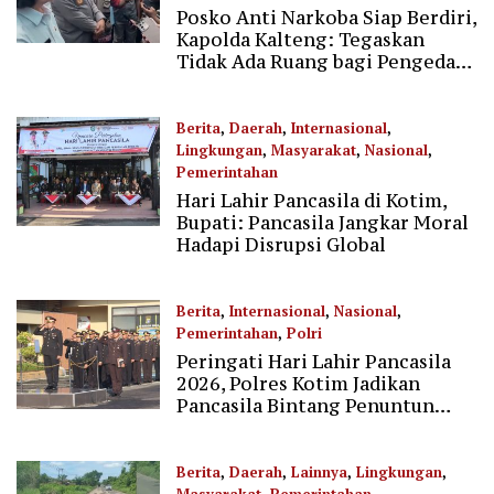
Posko Anti Narkoba Siap Berdiri,
01/06/2026
Kapolda Kalteng: Tegaskan
Tidak Ada Ruang bagi Pengedar
di Palangka Raya
Berita
,
Daerah
,
Internasional
,
Lingkungan
,
Masyarakat
,
Nasional
,
Pemerintahan
Hari Lahir Pancasila di Kotim,
01/06/2026
Bupati: Pancasila Jangkar Moral
Hadapi Disrupsi Global
Berita
,
Internasional
,
Nasional
,
Pemerintahan
,
Polri
Peringati Hari Lahir Pancasila
01/06/2026
2026, Polres Kotim Jadikan
Pancasila Bintang Penuntun
Bangsa
Berita
,
Daerah
,
Lainnya
,
Lingkungan
,