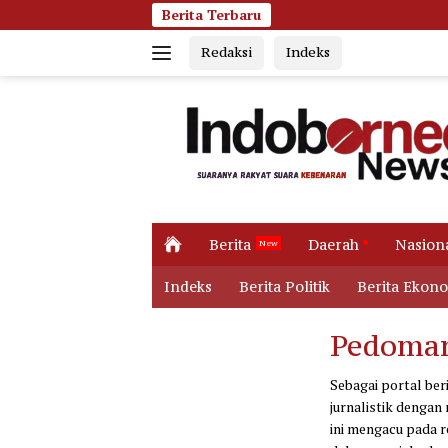
Langsung
Berita Terbaru
ke
Redaksi
Indeks
konten
H
Berita
Daerah
Nasion
o
m
Indeks
Berita Politik
Berita Ekon
e
Pedoman
Sebagai portal beri
jurnalistik dengan
ini mengacu pada r