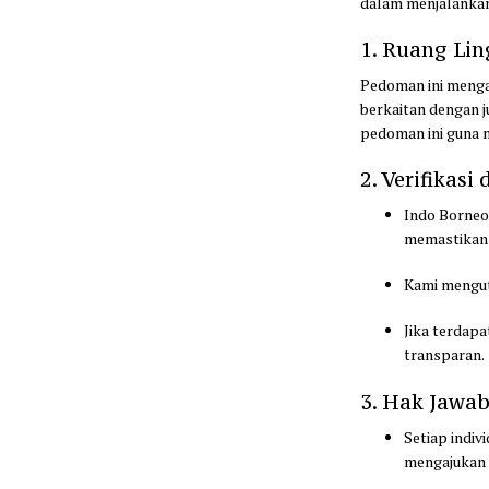
dalam menjalankan
1. Ruang Li
Pedoman ini mengat
berkaitan dengan j
pedoman ini guna m
2. Verifikasi
Indo Borneo
memastikan 
Kami mengut
Jika terdap
transparan.
3. Hak Jawa
Setiap indiv
mengajuka