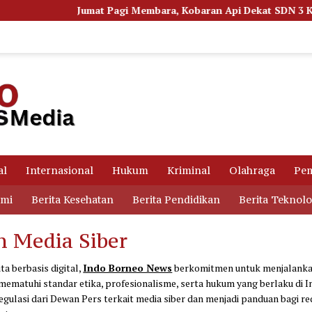
Jumat Pagi Membara, Kobaran Api Dekat SDN 3 Ketapang 
al
Internasional
Hukum
Kriminal
Olahraga
Pem
omi
Berita Kesehatan
Berita Pendidikan
Berita Teknolo
 Media Siber
ta berbasis digital,
Indo Borneo News
berkomitmen untuk menjalankan
 mematuhi standar etika, profesionalisme, serta hukum yang berlaku di 
egulasi dari Dewan Pers terkait media siber dan menjadi panduan bagi red