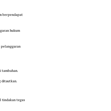
n berpendapat
nggaran hukum
n pelanggaran
si tambahan.
g ditautkan.
l tindakan tegas