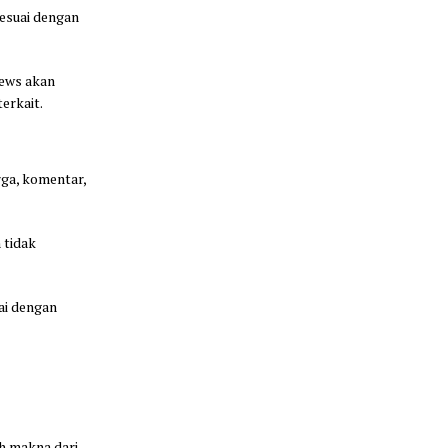
sesuai dengan
News akan
erkait.
rga, komentar,
 tidak
ai dengan
ah makna dari