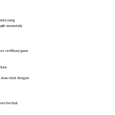
innya yang
wajib mematuhi
s verifikasi guna
bkan.
 atau ralat dengan
News berhak