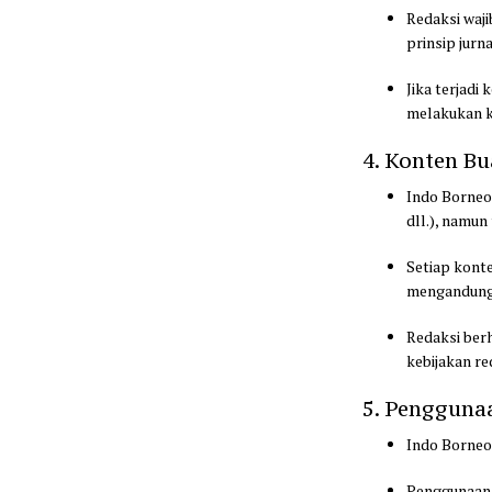
Redaksi waj
prinsip jurna
Jika terjadi
melakukan ko
4. Konten B
Indo Borneo
dll.), namu
Setiap konte
mengandung u
Redaksi ber
kebijakan re
5. Pengguna
Indo Borneo
Penggunaan k