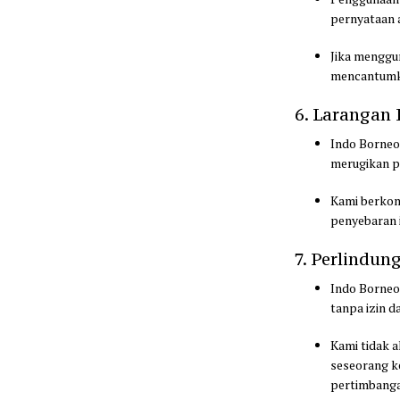
pernyataan 
Jika menggu
mencantumkan
6. Larangan
Indo Borneo
merugikan pi
Kami berkom
penyebaran 
7. Perlindun
Indo Borneo
tanpa izin d
Kami tidak 
seseorang ke
pertimbang