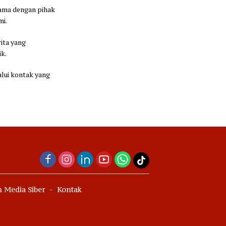
sama dengan pihak
mi.
ita yang
ik.
alui kontak yang
 Media Siber
Kontak