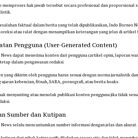
ib memproses hak jawab tersebut secara profesional dan proporsional 
listik.
 kesalahan faktual dalam berita yang telah dipublikasikan, Indo Borneo 
reksi atau ralat dengan menampilkan keterangan yang jelas di artikel t
uatan Pengguna (User-Generated Content)
 News dapat menerima konten dari pengguna (artikel opini, laporan wa
n tetap dalam pengawasan redaksi.
n yang dikirim oleh pengguna harus sesuai dengan norma jurnalistik dan
jaran kebencian, fitnah, SARA, pornografi, atau berita hoaks.
hak menyunting atau menolak publikasi konten pengguna jika tidak sesu
daksi.
an Sumber dan Kutipan
 News selalu mencantumkan sumber informasi dengan jelas dan akurat.
utipan dari pihak ketiga wajib dilakukan secara etis dan tidak mengub