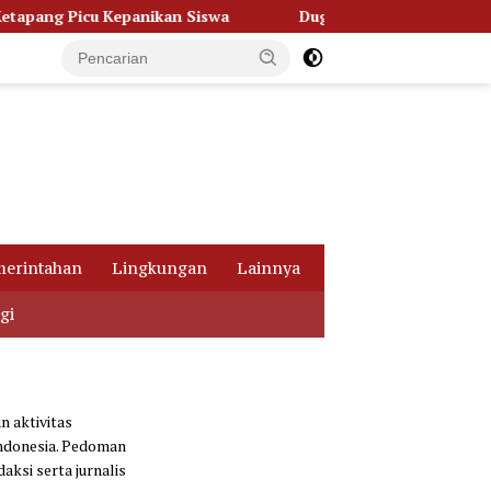
Picu Kepanikan Siswa
Dugaan Korupsi Dana Hibah Pilkada
erintahan
Lingkungan
Lainnya
gi
 aktivitas
Indonesia. Pedoman
aksi serta jurnalis