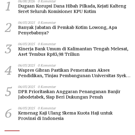
1
06/08/2026
0 Komentar
Dugaan Korupsi Dana Hibah Pilkada, Kejati Kalteng
Seret Seluruh Komisioner KPU Kotim
2
06/03/2025
0 Komentar
Banyak Jabatan di Pemkab Kotim Lowong, Apa
Penyebabnya?
3
06/03/2025
0 Komentar
Kinerja Bank Umum di Kalimantan Tengah Melesat,
Aset Tembus Rp83,98 Triliun
4
06/03/2025
0 Komentar
Wapres Gibran Pastikan Pemerataan Akses
Pendidikan, Tinjau Pembangunan Universitas Syekh
Nawawi Banten
5
06/03/2025
0 Komentar
DPR Prioritaskan Anggaran Penanganan Banjir
Jabodetabek, Siap Beri Dukungan Penuh
6
06/03/2025
0 Komentar
Kemenag Kaji Ulang Skema Kuota Haji untuk
Provinsi di Indonesia