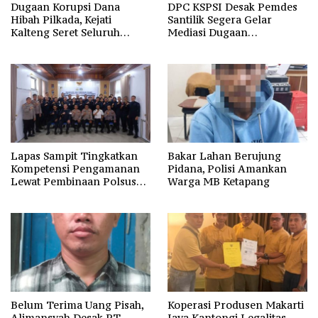
Dugaan Korupsi Dana
DPC KSPSI Desak Pemdes
Hibah Pilkada, Kejati
Santilik Segera Gelar
Kalteng Seret Seluruh
Mediasi Dugaan
Komisioner KPU Kotim
Perselisihan Hubungan
Industrial
Lapas Sampit Tingkatkan
Bakar Lahan Berujung
Kompetensi Pengamanan
Pidana, Polisi Amankan
Lewat Pembinaan Polsus
Warga MB Ketapang
Polda Kalteng
Belum Terima Uang Pisah,
Koperasi Produsen Makarti
Alimansyah Desak PT
Jaya Kantongi Legalitas