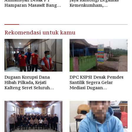
Hamparan Masawit Bangun
Kemenkumham,
Persada Penuhi Hak
Kepengurusan Baru Resmi
Pekerja
Sah Sesuai AD/ART
Rekomendasi untuk kamu
Dugaan Korupsi Dana
DPC KSPSI Desak Pemdes
Hibah Pilkada, Kejati
Santilik Segera Gelar
Kalteng Seret Seluruh
Mediasi Dugaan
Komisioner KPU Kotim
Perselisihan Hubungan
Industrial