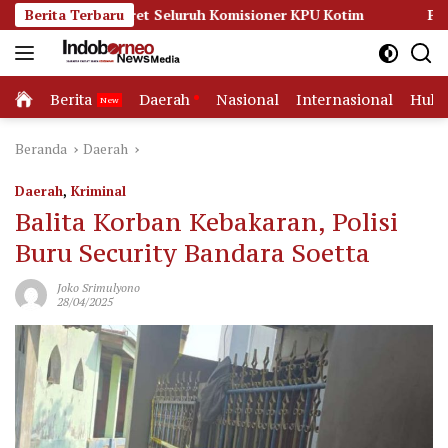
Langsung
 Seret Seluruh Komisioner KPU Kotim
Berita Terbaru
Persidangan Memana
ke
konten
Home
Berita
Daerah
Nasional
Internasional
Huk
Beranda
Daerah
Daerah
,
Kriminal
Balita Korban Kebakaran, Polisi
Buru Security Bandara Soetta
Joko Srimulyono
28/04/2025