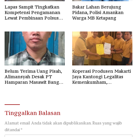
Lapas Sampit Tingkatkan
Bakar Lahan Berujung
Kompetensi Pengamanan
Pidana, Polisi Amankan
Lewat Pembinaan Polsus
Warga MB Ketapang
Polda Kalteng
Belum Terima Uang Pisah,
Koperasi Produsen Makarti
Alimansyah Desak PT
Jaya Kantongi Legalitas
Hamparan Masawit Bangun
Kemenkumham,
Persada Penuhi Hak
Kepengurusan Baru Resmi
Pekerja
Sah Sesuai AD/ART
Tinggalkan Balasan
Alamat email Anda tidak akan dipublikasikan.
Ruas yang wajib
ditandai
*