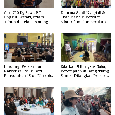
Curi 710 Kg Sawit PT
Dharma Santi Nyepi di Sei
Unggul Lestari, Pria 20
Ubar Mandiri Perkuat
Tahun di Telaga Antang
Silaturahmi dan Kerukunan
Kotim Diamankan Polisi
Umat
Lindungi Pelajar dari
Edarkan 9 Bungkus Sabu,
Narkotika, Polisi Beri
Perempuan di Gang Tiung
Penyuluhan “Stop Narkoba”
Sampit Ditangkap Polsek
di SMAN-1 Palangka Raya
Ketapang