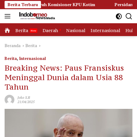
Langsung
 Seluruh Komisioner KPU Kotim
Berita Terbaru
Persidangan Memanas, Ku
ke
konten
Home
Berita
Daerah
Nasional
Internasional
Huk
Beranda
Berita
Berita
,
Internasional
Breaking News: Paus Fransiskus
Meninggal Dunia dalam Usia 88
Tahun
Joko S.R
21/04/2025