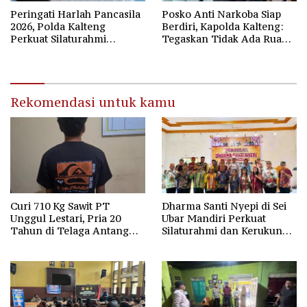
Peringati Harlah Pancasila
Posko Anti Narkoba Siap
2026, Polda Kalteng
Berdiri, Kapolda Kalteng:
Perkuat Silaturahmi
Tegaskan Tidak Ada Ruang
Bersama Forum
bagi Pengedar di Palangka
Kebangsaan
Raya
Rekomendasi untuk kamu
Curi 710 Kg Sawit PT
Dharma Santi Nyepi di Sei
Unggul Lestari, Pria 20
Ubar Mandiri Perkuat
Tahun di Telaga Antang
Silaturahmi dan Kerukunan
Kotim Diamankan Polisi
Umat