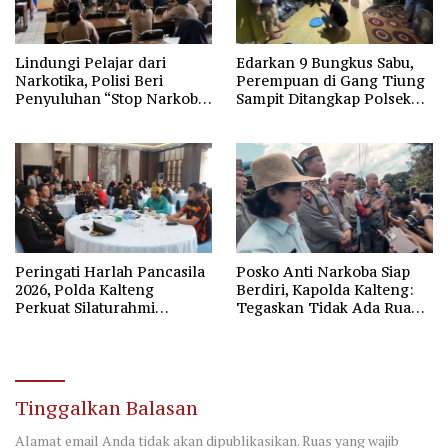
Lindungi Pelajar dari
Edarkan 9 Bungkus Sabu,
Narkotika, Polisi Beri
Perempuan di Gang Tiung
Penyuluhan “Stop Narkoba”
Sampit Ditangkap Polsek
di SMAN-1 Palangka Raya
Ketapang
Peringati Harlah Pancasila
Posko Anti Narkoba Siap
2026, Polda Kalteng
Berdiri, Kapolda Kalteng:
Perkuat Silaturahmi
Tegaskan Tidak Ada Ruang
Bersama Forum
bagi Pengedar di Palangka
Kebangsaan
Raya
Tinggalkan Balasan
Alamat email Anda tidak akan dipublikasikan.
Ruas yang wajib