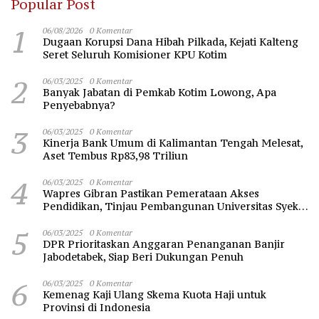
Popular Post
1
06/08/2026
0 Komentar
Dugaan Korupsi Dana Hibah Pilkada, Kejati Kalteng
Seret Seluruh Komisioner KPU Kotim
2
06/03/2025
0 Komentar
Banyak Jabatan di Pemkab Kotim Lowong, Apa
Penyebabnya?
3
06/03/2025
0 Komentar
Kinerja Bank Umum di Kalimantan Tengah Melesat,
Aset Tembus Rp83,98 Triliun
4
06/03/2025
0 Komentar
Wapres Gibran Pastikan Pemerataan Akses
Pendidikan, Tinjau Pembangunan Universitas Syekh
Nawawi Banten
5
06/03/2025
0 Komentar
DPR Prioritaskan Anggaran Penanganan Banjir
Jabodetabek, Siap Beri Dukungan Penuh
6
06/03/2025
0 Komentar
Kemenag Kaji Ulang Skema Kuota Haji untuk
Provinsi di Indonesia