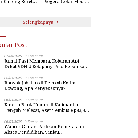
ti Kalteng Seret
Segera Gelar Mediasi
uruh Komisioner
Dugaan Perselisihan
 Kotim
Hubungan Industrial
Selengkapnya
ular Post
07/08/2026
0 Komentar
Jumat Pagi Membara, Kobaran Api
Dekat SDN 3 Ketapang Picu Kepanikan
Siswa
06/03/2025
0 Komentar
Banyak Jabatan di Pemkab Kotim
Lowong, Apa Penyebabnya?
06/03/2025
0 Komentar
Kinerja Bank Umum di Kalimantan
Tengah Melesat, Aset Tembus Rp83,98
Triliun
06/03/2025
0 Komentar
Wapres Gibran Pastikan Pemerataan
Akses Pendidikan, Tinjau
Pembangunan Universitas Syekh