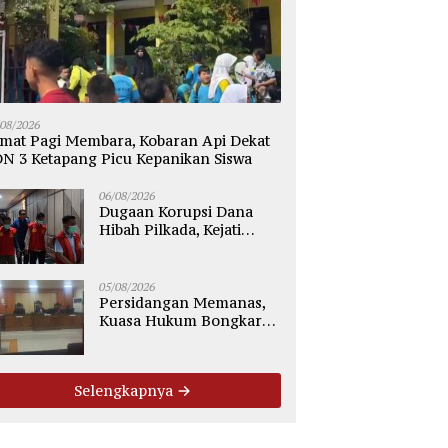
/08/2026
mat Pagi Membara, Kobaran Api Dekat
N 3 Ketapang Picu Kepanikan Siswa
06/08/2026
Dugaan Korupsi Dana
Hibah Pilkada, Kejati
Kalteng Seret Seluruh
Komisioner KPU Kotim
05/08/2026
Persidangan Memanas,
Kuasa Hukum Bongkar
Dugaan Ketidakjelasan
Alur Fee Rp2.500 per Ton
PT WMGK
Selengkapnya