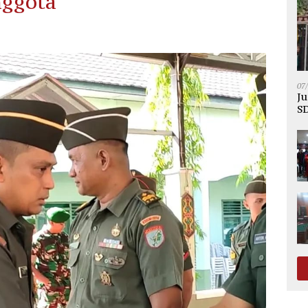
nggota
07
Ju
SD