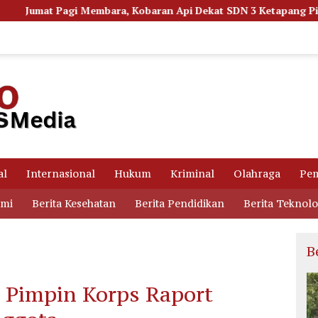
baran Api Dekat SDN 3 Ketapang Picu Kepanikan Siswa
al
Internasional
Hukum
Kriminal
Olahraga
Pem
omi
Berita Kesehatan
Berita Pendidikan
Berita Teknolo
B
 Pimpin Korps Raport