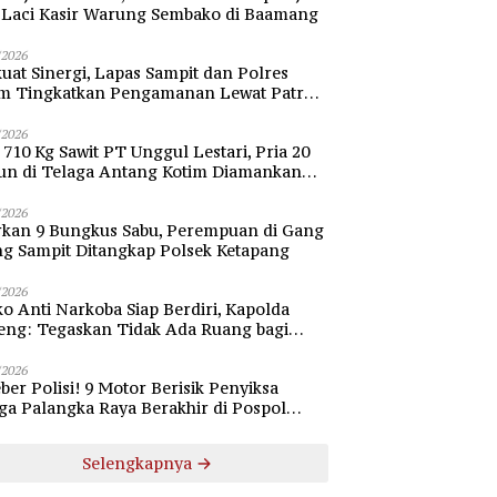
i Laci Kasir Warung Sembako di Baamang
/2026
uat Sinergi, Lapas Sampit dan Polres
im Tingkatkan Pengamanan Lewat Patroli
bang
/2026
 710 Kg Sawit PT Unggul Lestari, Pria 20
un di Telaga Antang Kotim Diamankan
si
/2026
rkan 9 Bungkus Sabu, Perempuan di Gang
ng Sampit Ditangkap Polsek Ketapang
/2026
o Anti Narkoba Siap Berdiri, Kapolda
eng: Tegaskan Tidak Ada Ruang bagi
gedar di Palangka Raya
/2026
ber Polisi! 9 Motor Berisik Penyiksa
a Palangka Raya Berakhir di Pospol
daran Besar
Selengkapnya