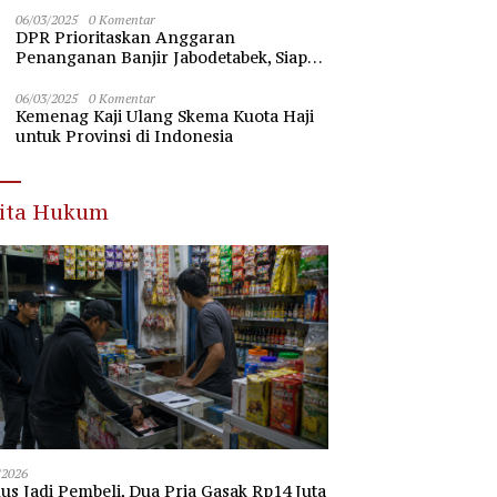
Nawawi Banten
06/03/2025
0 Komentar
DPR Prioritaskan Anggaran
Penanganan Banjir Jabodetabek, Siap
Beri Dukungan Penuh
06/03/2025
0 Komentar
Kemenag Kaji Ulang Skema Kuota Haji
untuk Provinsi di Indonesia
rita Hukum
/2026
s Jadi Pembeli, Dua Pria Gasak Rp14 Juta