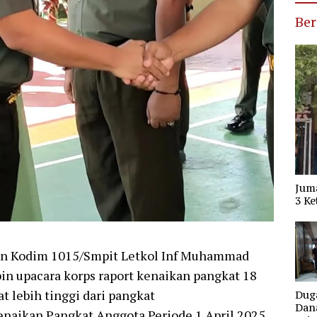
Ber
Jum
3 Ke
an Kodim 1015/Smpit Letkol Inf Muhammad
n upacara korps raport kenaikan pangkat 18
t lebih tinggi dari pangkat
Dug
Dana
enaikan Pangkat Anggota Periode 1 April 2025