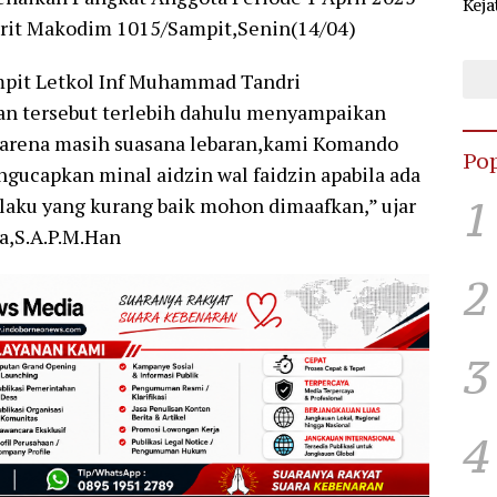
Keja
urit Makodim 1015/Sampit,Senin(14/04)
Sel
KPU
pit Letkol Inf Muhammad Tandri
an tersebut terlebih dahulu menyampaikan
Karena masih suasana lebaran,kami Komando
Pop
gucapkan minal aidzin wal faidzin apabila ada
1
 laku yang kurang baik mohon dimaafkan,” ujar
a,S.A.P.M.Han
2
3
4