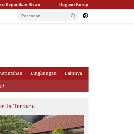
Dugaan Korupsi Dana Hibah Pilkada, Kejati Kalteng Seret Seluru
erintahan
Lingkungan
Lainnya
gi
erita Terbaru