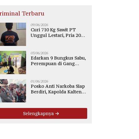
riminal Terbaru
09/06/2026
Curi 710 Kg Sawit PT
Unggul Lestari, Pria 20
Tahun di Telaga Antang
Kotim Diamankan Polisi
03/06/2026
Edarkan 9 Bungkus Sabu,
Perempuan di Gang
Tiung Sampit Ditangkap
Polsek Ketapang
01/06/2026
Posko Anti Narkoba Siap
Berdiri, Kapolda Kalteng:
Tegaskan Tidak Ada
Ruang bagi Pengedar di
Palangka Raya
Selengkapnya