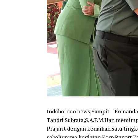
Indoborneo news,Sampit – Komand
Tandri Subrata,S.A.P.M.Han memimpi
Prajurit dengan kenaikan satu tingka
sebelumnya,kegiatan Korp Raport K