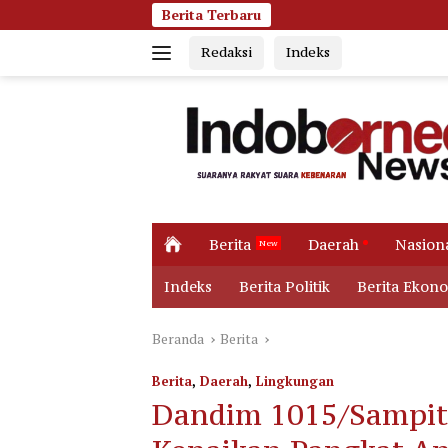
Langsung
Berita Terbaru
Jumat Pagi Membara, Ko
ke
Redaksi
Indeks
konten
H
Berita
Daerah
Nasion
o
m
Indeks
Berita Politik
Berita Ekon
e
Beranda
Berita
Berita
,
Daerah
,
Lingkungan
Dandim 1015/Sampit