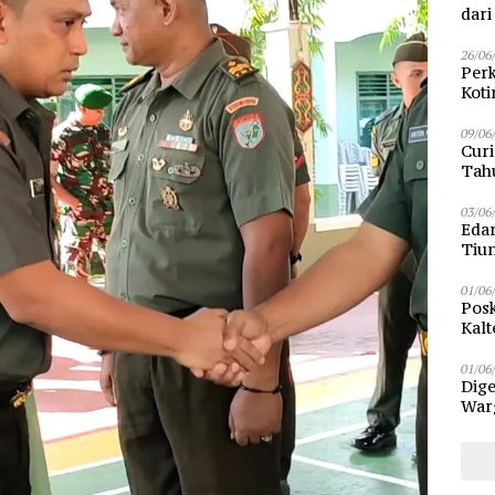
dar
26/06
Perk
Kot
Sam
09/06
Curi
Tah
Poli
03/06
Eda
Tiu
01/06
Posk
Kalt
Pen
01/06
Dige
Warg
Bun