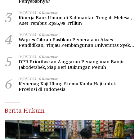
Penyebabnya?
3
06/03/2025
0 Komentar
Kinerja Bank Umum di Kalimantan Tengah Melesat,
Aset Tembus Rp83,98 Triliun
4
06/03/2025
0 Komentar
Wapres Gibran Pastikan Pemerataan Akses
Pendidikan, Tinjau Pembangunan Universitas Syekh
Nawawi Banten
5
06/03/2025
0 Komentar
DPR Prioritaskan Anggaran Penanganan Banjir
Jabodetabek, Siap Beri Dukungan Penuh
6
06/03/2025
0 Komentar
Kemenag Kaji Ulang Skema Kuota Haji untuk
Provinsi di Indonesia
Berita Hukum