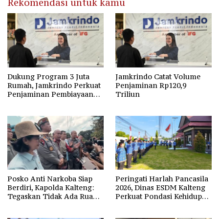
Rekomendasi untuk kamu
Dukung Program 3 Juta
Jamkrindo Catat Volume
Rumah, Jamkrindo Perkuat
Penjaminan Rp120,9
Penjaminan Pembiayaan
Triliun
Perumahan
Posko Anti Narkoba Siap
Peringati Harlah Pancasila
Berdiri, Kapolda Kalteng:
2026, Dinas ESDM Kalteng
Tegaskan Tidak Ada Ruang
Perkuat Pondasi Kehidupan
bagi Pengedar di Palangka
Berbangsa
Raya