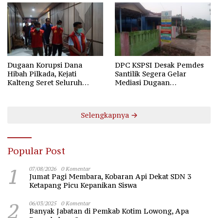
Dugaan Korupsi Dana
DPC KSPSI Desak Pemdes
Hibah Pilkada, Kejati
Santilik Segera Gelar
Kalteng Seret Seluruh
Mediasi Dugaan
Komisioner KPU Kotim
Perselisihan Hubungan
Industrial
Selengkapnya
Popular Post
1
07/08/2026
0 Komentar
Jumat Pagi Membara, Kobaran Api Dekat SDN 3
Ketapang Picu Kepanikan Siswa
2
06/03/2025
0 Komentar
Banyak Jabatan di Pemkab Kotim Lowong, Apa