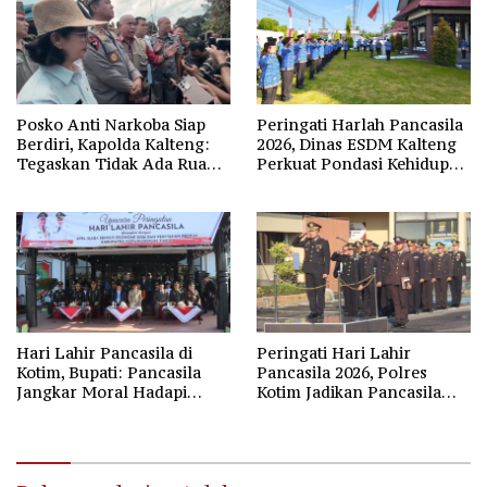
Posko Anti Narkoba Siap
Peringati Harlah Pancasila
Berdiri, Kapolda Kalteng:
2026, Dinas ESDM Kalteng
Tegaskan Tidak Ada Ruang
Perkuat Pondasi Kehidupan
bagi Pengedar di Palangka
Berbangsa
Raya
Hari Lahir Pancasila di
Peringati Hari Lahir
Kotim, Bupati: Pancasila
Pancasila 2026, Polres
Jangkar Moral Hadapi
Kotim Jadikan Pancasila
Disrupsi Global
Bintang Penuntun Bangsa