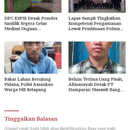
DPC KSPSI Desak Pemdes
Lapas Sampit Tingkatkan
Santilik Segera Gelar
Kompetensi Pengamanan
Mediasi Dugaan
Lewat Pembinaan Polsus
Perselisihan Hubungan
Polda Kalteng
Industrial
Bakar Lahan Berujung
Belum Terima Uang Pisah,
Pidana, Polisi Amankan
Alimansyah Desak PT
Warga MB Ketapang
Hamparan Masawit Bangun
Persada Penuhi Hak
Pekerja
Tinggalkan Balasan
Alamat email Anda tidak akan dipublikasikan.
Ruas yang wajib