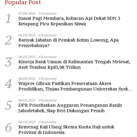
Popular Post
1
07/08/2026
0 Komentar
Jumat Pagi Membara, Kobaran Api Dekat SDN 3
Ketapang Picu Kepanikan Siswa
2
06/03/2025
0 Komentar
Banyak Jabatan di Pemkab Kotim Lowong, Apa
Penyebabnya?
3
06/03/2025
0 Komentar
Kinerja Bank Umum di Kalimantan Tengah Melesat,
Aset Tembus Rp83,98 Triliun
4
06/03/2025
0 Komentar
Wapres Gibran Pastikan Pemerataan Akses
Pendidikan, Tinjau Pembangunan Universitas Syekh
Nawawi Banten
5
06/03/2025
0 Komentar
DPR Prioritaskan Anggaran Penanganan Banjir
Jabodetabek, Siap Beri Dukungan Penuh
6
06/03/2025
0 Komentar
Kemenag Kaji Ulang Skema Kuota Haji untuk
Provinsi di Indonesia