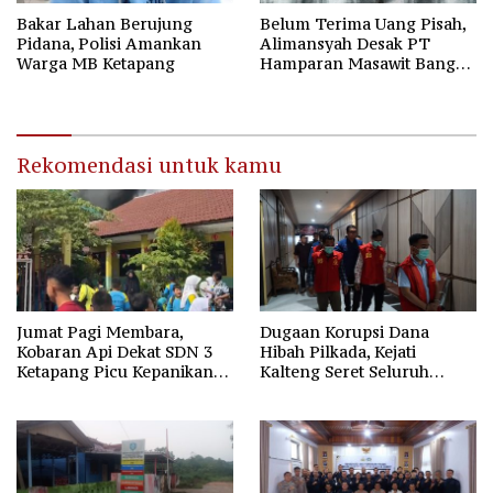
Bakar Lahan Berujung
Belum Terima Uang Pisah,
Pidana, Polisi Amankan
Alimansyah Desak PT
Warga MB Ketapang
Hamparan Masawit Bangun
Persada Penuhi Hak
Pekerja
Rekomendasi untuk kamu
Jumat Pagi Membara,
Dugaan Korupsi Dana
Kobaran Api Dekat SDN 3
Hibah Pilkada, Kejati
Ketapang Picu Kepanikan
Kalteng Seret Seluruh
Siswa
Komisioner KPU Kotim