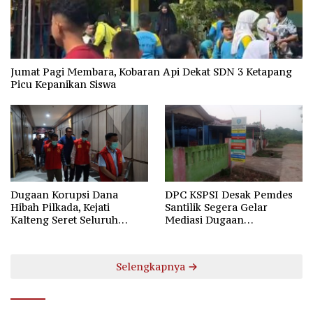
Jumat Pagi Membara, Kobaran Api Dekat SDN 3 Ketapang
Picu Kepanikan Siswa
Dugaan Korupsi Dana
DPC KSPSI Desak Pemdes
Hibah Pilkada, Kejati
Santilik Segera Gelar
Kalteng Seret Seluruh
Mediasi Dugaan
Komisioner KPU Kotim
Perselisihan Hubungan
Industrial
Selengkapnya