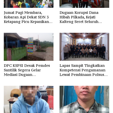
Jumat Pagi Membara,
Dugaan Korupsi Dana
Kobaran Api Dekat SDN 3
Hibah Pilkada, Kejati
Ketapang Picu Kepanikan
Kalteng Seret Seluruh
Siswa
Komisioner KPU Kotim
DPC KSPSI Desak Pemdes
Lapas Sampit Tingkatkan
Santilik Segera Gelar
Kompetensi Pengamanan
Mediasi Dugaan
Lewat Pembinaan Polsus
Perselisihan Hubungan
Polda Kalteng
Industrial