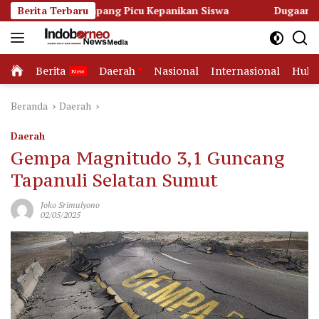
Langsung
Ketapang Picu Kepanikan Siswa
Berita Terbaru
Dugaan Korupsi Dana Hib
ke
konten
Home
Berita
Daerah
Nasional
Internasional
Huk
Beranda
Daerah
Daerah
Gempa Magnitudo 3,1 Guncang
Tapanuli Selatan Sumut
Joko Srimulyono
02/05/2025