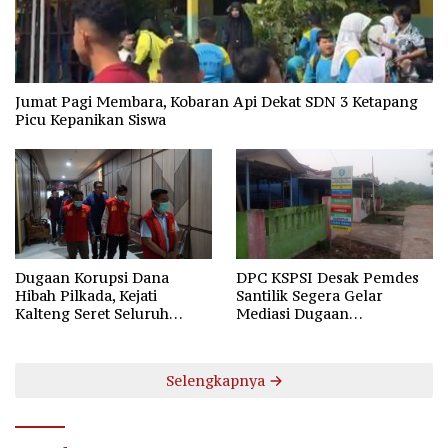
Jumat Pagi Membara, Kobaran Api Dekat SDN 3 Ketapang
Picu Kepanikan Siswa
Dugaan Korupsi Dana
DPC KSPSI Desak Pemdes
Hibah Pilkada, Kejati
Santilik Segera Gelar
Kalteng Seret Seluruh
Mediasi Dugaan
Komisioner KPU Kotim
Perselisihan Hubungan
Industrial
Selengkapnya