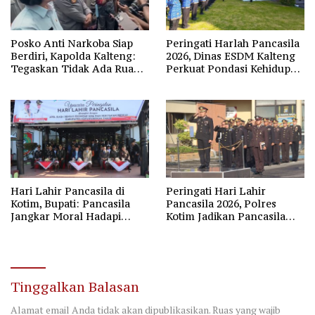
Posko Anti Narkoba Siap
Peringati Harlah Pancasila
Berdiri, Kapolda Kalteng:
2026, Dinas ESDM Kalteng
Tegaskan Tidak Ada Ruang
Perkuat Pondasi Kehidupan
bagi Pengedar di Palangka
Berbangsa
Raya
Hari Lahir Pancasila di
Peringati Hari Lahir
Kotim, Bupati: Pancasila
Pancasila 2026, Polres
Jangkar Moral Hadapi
Kotim Jadikan Pancasila
Disrupsi Global
Bintang Penuntun Bangsa
Tinggalkan Balasan
Alamat email Anda tidak akan dipublikasikan.
Ruas yang wajib