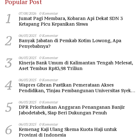
Popular Post
1
07/08/2026
0 Komentar
Jumat Pagi Membara, Kobaran Api Dekat SDN 3
Ketapang Picu Kepanikan Siswa
2
06/03/2025
0 Komentar
Banyak Jabatan di Pemkab Kotim Lowong, Apa
Penyebabnya?
3
06/03/2025
0 Komentar
Kinerja Bank Umum di Kalimantan Tengah Melesat,
Aset Tembus Rp83,98 Triliun
4
06/03/2025
0 Komentar
Wapres Gibran Pastikan Pemerataan Akses
Pendidikan, Tinjau Pembangunan Universitas Syekh
Nawawi Banten
5
06/03/2025
0 Komentar
DPR Prioritaskan Anggaran Penanganan Banjir
Jabodetabek, Siap Beri Dukungan Penuh
6
06/03/2025
0 Komentar
Kemenag Kaji Ulang Skema Kuota Haji untuk
Provinsi di Indonesia