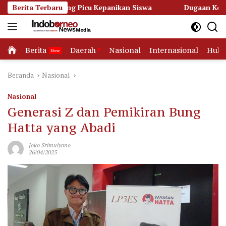
Langsung
pang Picu Kepanikan Siswa
Berita Terbaru
Dugaan Korupsi Dana Hibah P
ke
konten
Home
Berita
Daerah
Nasional
Internasional
Huk
Beranda
Nasional
Nasional
Generasi Z dan Pemikiran Bung
Hatta yang Abadi
Joko Srimulyono
26/04/2025