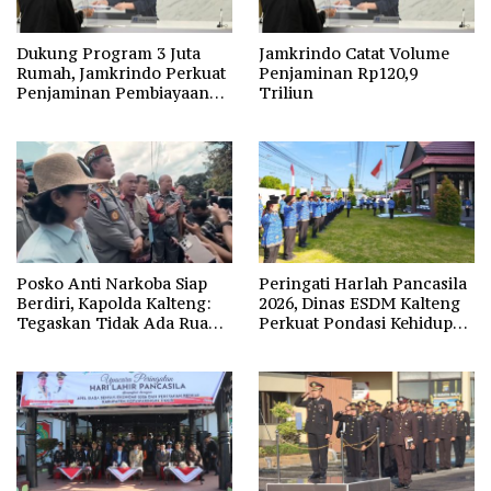
Dukung Program 3 Juta
Jamkrindo Catat Volume
Rumah, Jamkrindo Perkuat
Penjaminan Rp120,9
Penjaminan Pembiayaan
Triliun
Perumahan
Posko Anti Narkoba Siap
Peringati Harlah Pancasila
Berdiri, Kapolda Kalteng:
2026, Dinas ESDM Kalteng
Tegaskan Tidak Ada Ruang
Perkuat Pondasi Kehidupan
bagi Pengedar di Palangka
Berbangsa
Raya