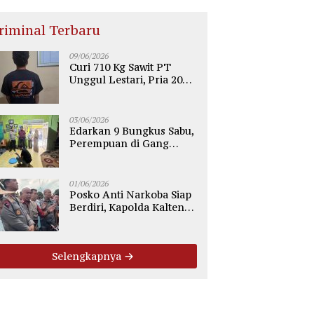
riminal Terbaru
09/06/2026
Curi 710 Kg Sawit PT
Unggul Lestari, Pria 20
Tahun di Telaga Antang
Kotim Diamankan Polisi
03/06/2026
Edarkan 9 Bungkus Sabu,
Perempuan di Gang
Tiung Sampit Ditangkap
Polsek Ketapang
01/06/2026
Posko Anti Narkoba Siap
Berdiri, Kapolda Kalteng:
Tegaskan Tidak Ada
Ruang bagi Pengedar di
Palangka Raya
Selengkapnya