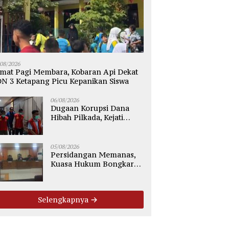
/08/2026
mat Pagi Membara, Kobaran Api Dekat
N 3 Ketapang Picu Kepanikan Siswa
06/08/2026
Dugaan Korupsi Dana
Hibah Pilkada, Kejati
Kalteng Seret Seluruh
Komisioner KPU Kotim
05/08/2026
Persidangan Memanas,
Kuasa Hukum Bongkar
Dugaan Ketidakjelasan
Alur Fee Rp2.500 per Ton
PT WMGK
Selengkapnya