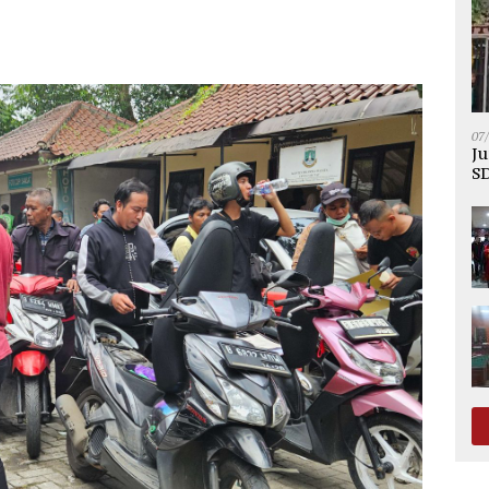
07
Ju
SD