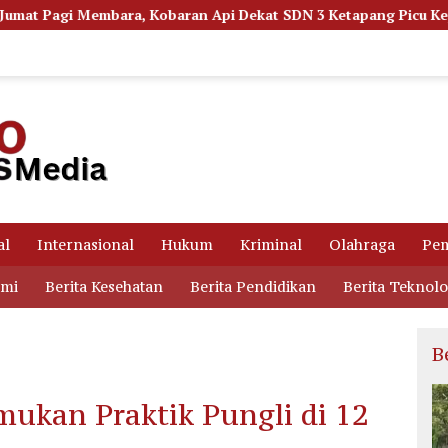
 Api Dekat SDN 3 Ketapang Picu Kepanikan Siswa
Dugaa
al
Internasional
Hukum
Kriminal
Olahraga
Pem
omi
Berita Kesehatan
Berita Pendidikan
Berita Teknolo
B
ukan Praktik Pungli di 12