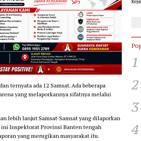
Keja
Sel
KPU
Pop
1
2
dan ternyata ada 12 Samsat. Ada beberapa
arena yang melaporkannya sifatnya melalui
3
n lebih lanjut Samsat-Samsat yang dilaporkan
4
 ini Inspektorat Provinsi Banten tengah
aporan yang merugikan masyarakat itu.