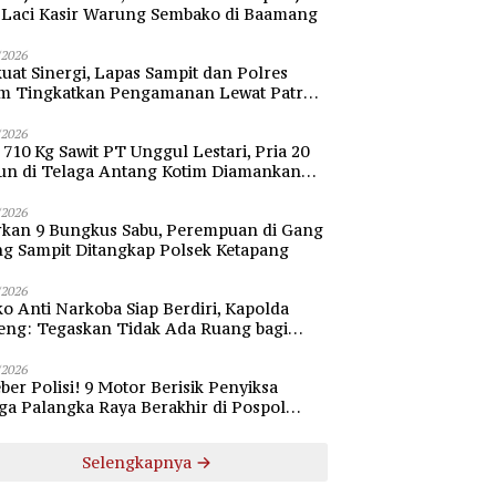
i Laci Kasir Warung Sembako di Baamang
/2026
uat Sinergi, Lapas Sampit dan Polres
im Tingkatkan Pengamanan Lewat Patroli
bang
/2026
 710 Kg Sawit PT Unggul Lestari, Pria 20
un di Telaga Antang Kotim Diamankan
si
/2026
rkan 9 Bungkus Sabu, Perempuan di Gang
ng Sampit Ditangkap Polsek Ketapang
/2026
o Anti Narkoba Siap Berdiri, Kapolda
eng: Tegaskan Tidak Ada Ruang bagi
gedar di Palangka Raya
/2026
ber Polisi! 9 Motor Berisik Penyiksa
a Palangka Raya Berakhir di Pospol
daran Besar
Selengkapnya