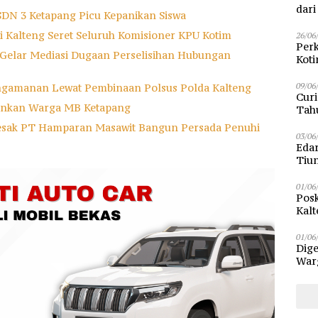
dar
SDN 3 Ketapang Picu Kepanikan Siswa
ti Kalteng Seret Seluruh Komisioner KPU Kotim
26/06
Perk
 Gelar Mediasi Dugaan Perselisihan Hubungan
Kot
Sam
09/06
ngamanan Lewat Pembinaan Polsus Polda Kalteng
Curi
mankan Warga MB Ketapang
Tah
Poli
esak PT Hamparan Masawit Bangun Persada Penuhi
03/06
Eda
Tiu
01/06
Posk
Kalt
Pen
01/06
Dige
Warg
Bun