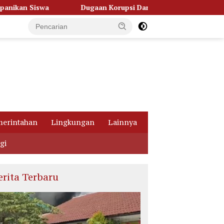
n Korupsi Dana Hibah Pilkada, Kejati Kalteng Seret Seluruh Kom
erintahan
Lingkungan
Lainnya
gi
erita Terbaru