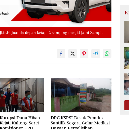
K
Korupsi Dana Hibah
DPC KSPSI Desak Pemdes
 Kejati Kalteng Seret
Santilik Segera Gelar Mediasi
 Komisioner KPU
Dugaan Perselisihan