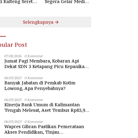
ti Kalteng Seret
Segera Gelar Mediasi
uruh Komisioner
Dugaan Perselisihan
 Kotim
Hubungan Industrial
Selengkapnya
ular Post
07/08/2026
0 Komentar
Jumat Pagi Membara, Kobaran Api
Dekat SDN 3 Ketapang Picu Kepanikan
Siswa
06/03/2025
0 Komentar
Banyak Jabatan di Pemkab Kotim
Lowong, Apa Penyebabnya?
06/03/2025
0 Komentar
Kinerja Bank Umum di Kalimantan
Tengah Melesat, Aset Tembus Rp83,98
Triliun
06/03/2025
0 Komentar
Wapres Gibran Pastikan Pemerataan
Akses Pendidikan, Tinjau
Pembangunan Universitas Syekh