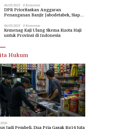
Nawawi Banten
06/03/2025
0 Komentar
DPR Prioritaskan Anggaran
Penanganan Banjir Jabodetabek, Siap
Beri Dukungan Penuh
06/03/2025
0 Komentar
Kemenag Kaji Ulang Skema Kuota Haji
untuk Provinsi di Indonesia
rita Hukum
/2026
s Jadi Pembeli, Dua Pria Gasak Rp14 Juta