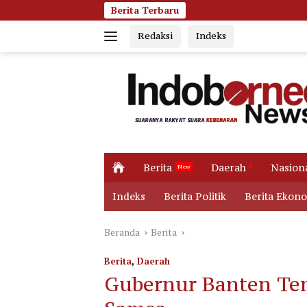
Langsung
Berita Terbaru
Jumat Pagi Membara, Kobaran
ke
Redaksi
Indeks
konten
H
Berita
Daerah
Nasion
o
m
Indeks
Berita Politik
Berita Ekon
e
Beranda
Berita
Berita
,
Daerah
Gubernur Banten Tem