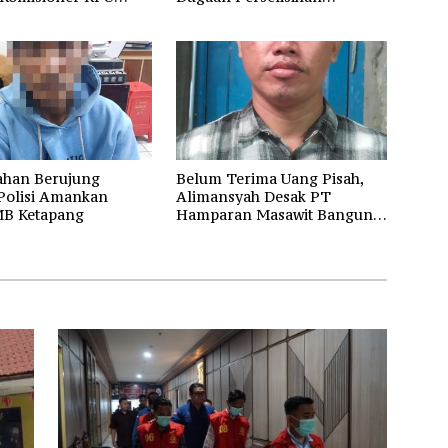
Hubungan Industrial
ahan Berujung
Belum Terima Uang Pisah,
 Polisi Amankan
Alimansyah Desak PT
B Ketapang
Hamparan Masawit Bangun
Persada Penuhi Hak Pekerja