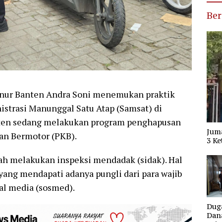
Ber
rnur Banten Andra Soni menemukan praktik
istrasi Manunggal Satu Atap (Samsat) di
nten sedang melakukan program penghapusan
Jum
an Bermotor (PKB).
3 Ke
ah melakukan inspeksi mendadak (sidak). Hal
yang mendapati adanya pungli dari para wajib
ial media (sosmed).
Dug
Dana