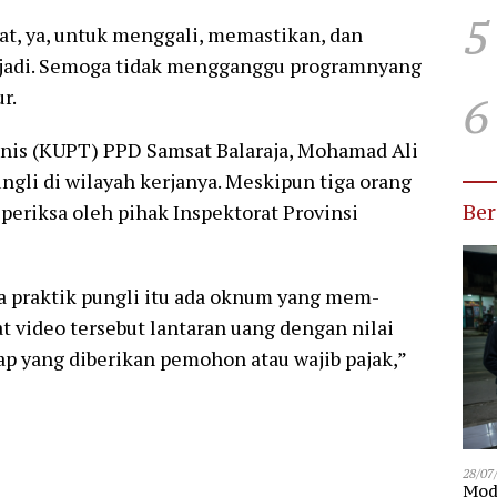
5
t, ya, untuk menggali, memastikan, dan
rjadi. Semoga tidak mengganggu programnyang
r.
6
knis (KUPT) PPD Samsat Balaraja, Mohamad Ali
gli di wilayah kerjanya. Meskipun tiga orang
Be
diperiksa oleh pihak Inspektorat Provinsi
 praktik pungli itu ada oknum yang mem-
 video tersebut lantaran uang dengan nilai
ap yang diberikan pemohon atau wajib pajak,”
28/07
Modu