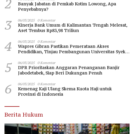
2
Banyak Jabatan di Pemkab Kotim Lowong, Apa
Penyebabnya?
3
06/03/2025
0 Komentar
Kinerja Bank Umum di Kalimantan Tengah Melesat,
Aset Tembus Rp83,98 Triliun
4
06/03/2025
0 Komentar
Wapres Gibran Pastikan Pemerataan Akses
Pendidikan, Tinjau Pembangunan Universitas Syekh
Nawawi Banten
5
06/03/2025
0 Komentar
DPR Prioritaskan Anggaran Penanganan Banjir
Jabodetabek, Siap Beri Dukungan Penuh
6
06/03/2025
0 Komentar
Kemenag Kaji Ulang Skema Kuota Haji untuk
Provinsi di Indonesia
Berita Hukum