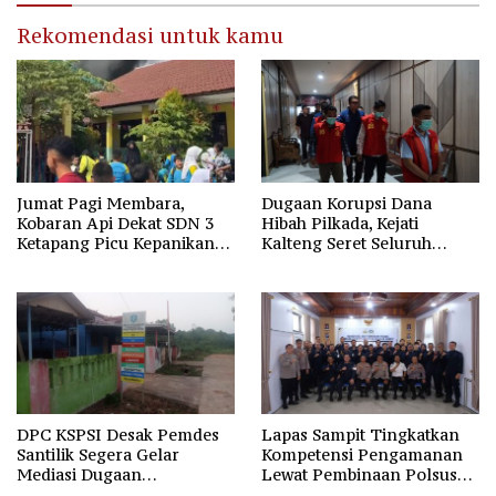
Rekomendasi untuk kamu
Jumat Pagi Membara,
Dugaan Korupsi Dana
Kobaran Api Dekat SDN 3
Hibah Pilkada, Kejati
Ketapang Picu Kepanikan
Kalteng Seret Seluruh
Siswa
Komisioner KPU Kotim
DPC KSPSI Desak Pemdes
Lapas Sampit Tingkatkan
Santilik Segera Gelar
Kompetensi Pengamanan
Mediasi Dugaan
Lewat Pembinaan Polsus
Perselisihan Hubungan
Polda Kalteng