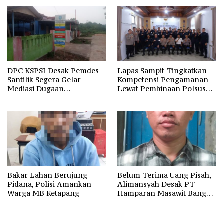
DPC KSPSI Desak Pemdes
Lapas Sampit Tingkatkan
Santilik Segera Gelar
Kompetensi Pengamanan
Mediasi Dugaan
Lewat Pembinaan Polsus
Perselisihan Hubungan
Polda Kalteng
Industrial
Bakar Lahan Berujung
Belum Terima Uang Pisah,
Pidana, Polisi Amankan
Alimansyah Desak PT
Warga MB Ketapang
Hamparan Masawit Bangun
Persada Penuhi Hak
Pekerja