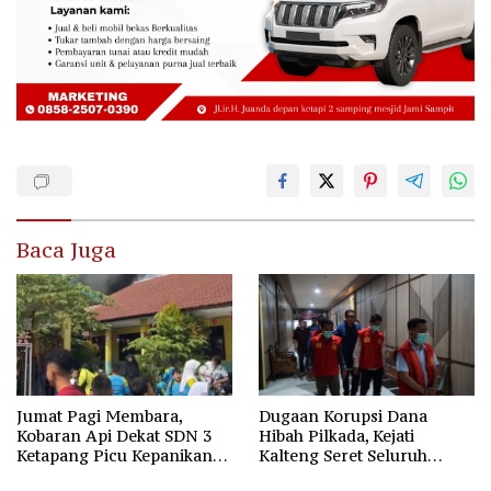
Baca Juga
Jumat Pagi Membara,
Dugaan Korupsi Dana
Kobaran Api Dekat SDN 3
Hibah Pilkada, Kejati
Ketapang Picu Kepanikan
Kalteng Seret Seluruh
Siswa
Komisioner KPU Kotim