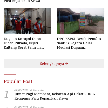
Picu Kepanikan Siswa
Dugaan Korupsi Dana
DPC KSPSI Desak Pemdes
Hibah Pilkada, Kejati
Santilik Segera Gelar
Kalteng Seret Seluruh
Mediasi Dugaan
Komisioner KPU Kotim
Perselisihan Hubungan
Industrial
Selengkapnya
Popular Post
1
07/08/2026
0 Komentar
Jumat Pagi Membara, Kobaran Api Dekat SDN 3
Ketapang Picu Kepanikan Siswa
06/03/2025
0 Komentar