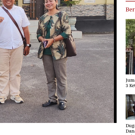
Ber
Jum
3 Ke
Dug
Dana