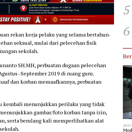
5
6
uan rekan kerja pelaku yang selama bertahun-
han seksual, mulai dari pelecehan fisik
gkungan sekolah.
Be
unanto SH.MH, perbuatan dugaan pelecehan
r Agustus–September 2019 di ruang guru.
aaf dan korban memaafkannya, perbuatan
u kembali menunjukkan perilaku yang tidak
menunjukkan gambar/foto korban tanpa izin,
n, serta berulang kali memperlihatkan alat
28/07
sekolah.
Modu