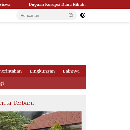
upsi Dana Hibah Pilkada, Kejati Kalteng Seret Seluruh Komisione
erintahan
Lingkungan
Lainnya
gi
erita Terbaru