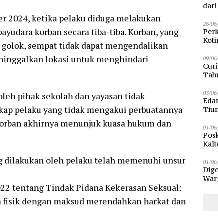
dar
ber 2024, ketika pelaku diduga melakukan
26/06
yudara korban secara tiba-tiba. Korban, yang
Perk
Kot
a golok, sempat tidak dapat mengendalikan
Sam
inggalkan lokasi untuk menghindari
09/06
Curi
Tah
Poli
03/06
oleh pihak sekolah dan yayasan tidak
Eda
kap pelaku yang tidak mengakui perbuatannya
Tiu
 korban akhirnya menunjuk kuasa hukum dan
01/06
Posk
Kalt
Pen
g dilakukan oleh pelaku telah memenuhi unsur
01/06
Dige
Warg
2022 tentang Tindak Pidana Kekerasan Seksual:
Bun
a fisik dengan maksud merendahkan harkat dan