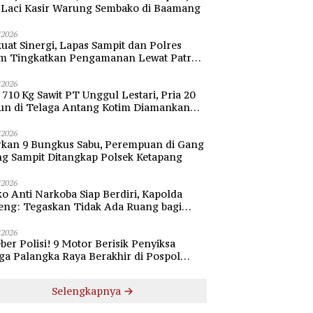
i Laci Kasir Warung Sembako di Baamang
/2026
uat Sinergi, Lapas Sampit dan Polres
im Tingkatkan Pengamanan Lewat Patroli
bang
/2026
 710 Kg Sawit PT Unggul Lestari, Pria 20
un di Telaga Antang Kotim Diamankan
si
/2026
rkan 9 Bungkus Sabu, Perempuan di Gang
ng Sampit Ditangkap Polsek Ketapang
/2026
o Anti Narkoba Siap Berdiri, Kapolda
eng: Tegaskan Tidak Ada Ruang bagi
gedar di Palangka Raya
/2026
ber Polisi! 9 Motor Berisik Penyiksa
a Palangka Raya Berakhir di Pospol
daran Besar
Selengkapnya