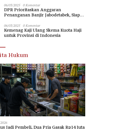
Nawawi Banten
06/03/2025
0 Komentar
DPR Prioritaskan Anggaran
Penanganan Banjir Jabodetabek, Siap
Beri Dukungan Penuh
06/03/2025
0 Komentar
Kemenag Kaji Ulang Skema Kuota Haji
untuk Provinsi di Indonesia
rita Hukum
/2026
s Jadi Pembeli, Dua Pria Gasak Rp14 Juta