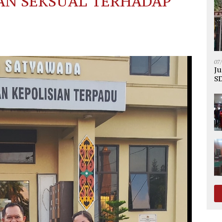
AN SEKSUAL TERHADAP
07
Ju
SD