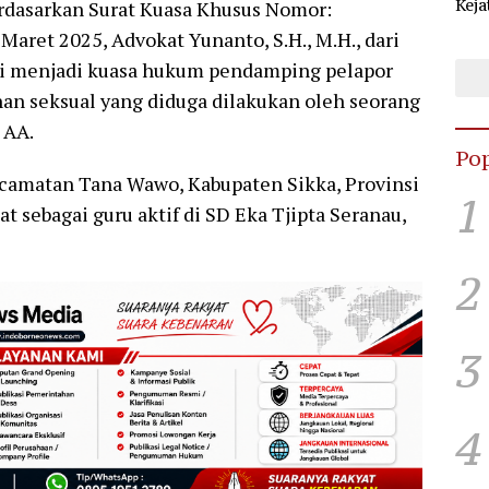
Keja
asarkan Surat Kuasa Khusus Nomor:
Sel
Maret 2025, Advokat Yunanto, S.H., M.H., dari
KPU
mi menjadi kuasa hukum pendamping pelapor
an seksual yang diduga dilakukan oleh seorang
 AA.
Pop
ecamatan Tana Wawo, Kabupaten Sikka, Provinsi
1
at sebagai guru aktif di SD Eka Tjipta Seranau,
2
3
4