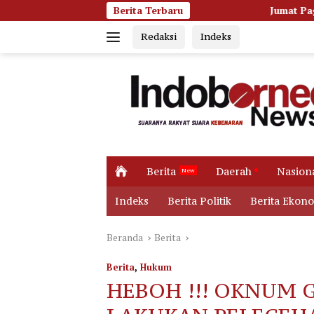
Langsung
Berita Terbaru
Jumat Pagi Membara, Kobaran Api 
ke
Redaksi
Indeks
konten
H
Berita
Daerah
Nasion
o
m
Indeks
Berita Politik
Berita Ekon
e
Beranda
Berita
Berita
,
Hukum
HEBOH !!! OKNUM G