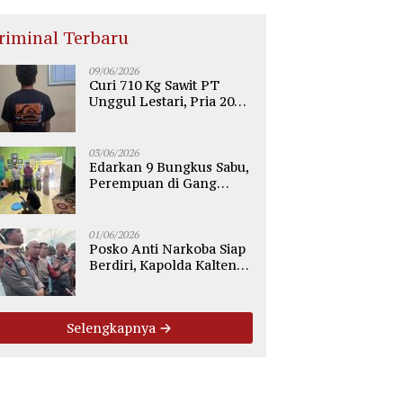
riminal Terbaru
09/06/2026
Curi 710 Kg Sawit PT
Unggul Lestari, Pria 20
Tahun di Telaga Antang
Kotim Diamankan Polisi
03/06/2026
Edarkan 9 Bungkus Sabu,
Perempuan di Gang
Tiung Sampit Ditangkap
Polsek Ketapang
01/06/2026
Posko Anti Narkoba Siap
Berdiri, Kapolda Kalteng:
Tegaskan Tidak Ada
Ruang bagi Pengedar di
Palangka Raya
Selengkapnya