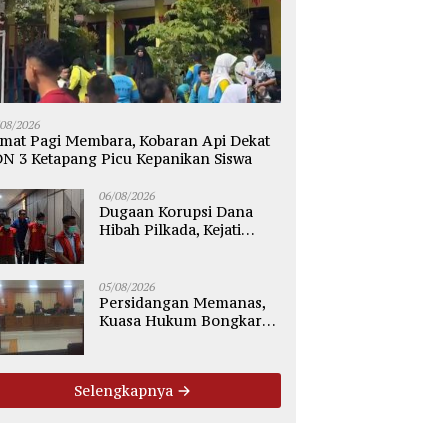
/08/2026
mat Pagi Membara, Kobaran Api Dekat
N 3 Ketapang Picu Kepanikan Siswa
06/08/2026
Dugaan Korupsi Dana
Hibah Pilkada, Kejati
Kalteng Seret Seluruh
Komisioner KPU Kotim
05/08/2026
Persidangan Memanas,
Kuasa Hukum Bongkar
Dugaan Ketidakjelasan
Alur Fee Rp2.500 per Ton
PT WMGK
Selengkapnya