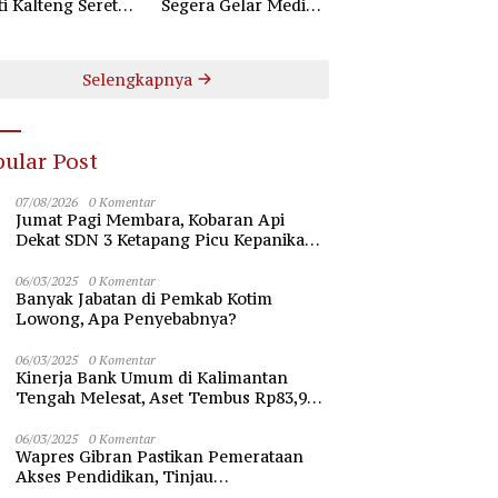
ti Kalteng Seret
Segera Gelar Mediasi
uruh Komisioner
Dugaan Perselisihan
 Kotim
Hubungan Industrial
Selengkapnya
ular Post
07/08/2026
0 Komentar
Jumat Pagi Membara, Kobaran Api
Dekat SDN 3 Ketapang Picu Kepanikan
Siswa
06/03/2025
0 Komentar
Banyak Jabatan di Pemkab Kotim
Lowong, Apa Penyebabnya?
06/03/2025
0 Komentar
Kinerja Bank Umum di Kalimantan
Tengah Melesat, Aset Tembus Rp83,98
Triliun
06/03/2025
0 Komentar
Wapres Gibran Pastikan Pemerataan
Akses Pendidikan, Tinjau
Pembangunan Universitas Syekh