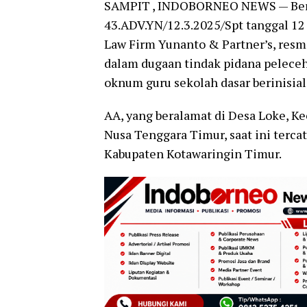
SAMPIT , INDOBORNEO NEWS — Berd
43.ADV.YN/12.3.2025/Spt tanggal 12 
Law Firm Yunanto & Partner’s, res
dalam dugaan tindak pidana peleceh
oknum guru sekolah dasar berinisial
AA, yang beralamat di Desa Loke, K
Nusa Tenggara Timur, saat ini tercat
Kabupaten Kotawaringin Timur.