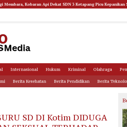
Dekat SDN 3 Ketapang Picu Kepanikan Siswa
Dugaan Kor
al
Internasional
Hukum
Kriminal
Olahraga
Pem
omi
Berita Kesehatan
Berita Pendidikan
Berita Teknolo
B
URU SD DI Kotim DIDUGA