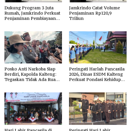
Dukung Program 3 Juta
Jamkrindo Catat Volume
Rumah, Jamkrindo Perkuat
Penjaminan Rp120,9
Penjaminan Pembiayaan
Triliun
Perumahan
Posko Anti Narkoba Siap
Peringati Harlah Pancasila
Berdiri, Kapolda Kalteng:
2026, Dinas ESDM Kalteng
Tegaskan Tidak Ada Ruang
Perkuat Pondasi Kehidupan
bagi Pengedar di Palangka
Berbangsa
Raya
Hari Lahir Pancasila di
Peringati Hari Lahir