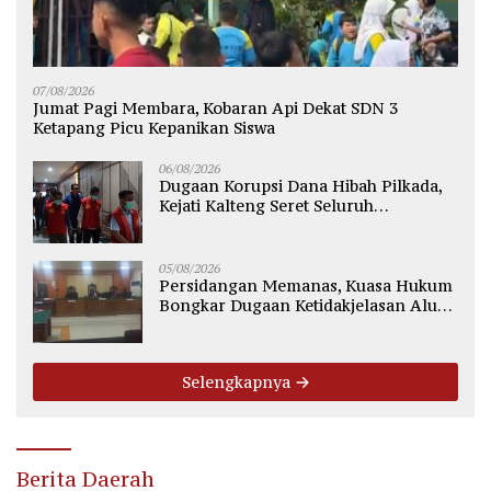
07/08/2026
Jumat Pagi Membara, Kobaran Api Dekat SDN 3
Ketapang Picu Kepanikan Siswa
06/08/2026
Dugaan Korupsi Dana Hibah Pilkada,
Kejati Kalteng Seret Seluruh
Komisioner KPU Kotim
05/08/2026
Persidangan Memanas, Kuasa Hukum
Bongkar Dugaan Ketidakjelasan Alur
Fee Rp2.500 per Ton PT WMGK
Selengkapnya
Berita Daerah