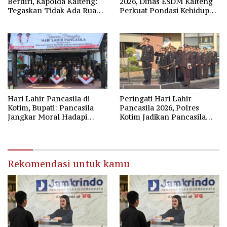
Berdiri, Kapolda Kalteng:
2026, Dinas ESDM Kalteng
Tegaskan Tidak Ada Ruang
Perkuat Pondasi Kehidupan
bagi Pengedar di Palangka
Berbangsa
Raya
Hari Lahir Pancasila di
Peringati Hari Lahir
Kotim, Bupati: Pancasila
Pancasila 2026, Polres
Jangkar Moral Hadapi
Kotim Jadikan Pancasila
Disrupsi Global
Bintang Penuntun Bangsa
Rekomendasi untuk kamu