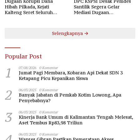
Dugaan Korupsi Dana
DPC KSPSI Desak Pemdes
Hibah Pilkada, Kejati
Santilik Segera Gelar
Kalteng Seret Seluruh
Mediasi Dugaan
Komisioner KPU Kotim
Perselisihan Hubungan
Industrial
Selengkapnya
Popular Post
1
07/08/2026
0 Komentar
Jumat Pagi Membara, Kobaran Api Dekat SDN 3
Ketapang Picu Kepanikan Siswa
2
06/03/2025
0 Komentar
Banyak Jabatan di Pemkab Kotim Lowong, Apa
Penyebabnya?
3
06/03/2025
0 Komentar
Kinerja Bank Umum di Kalimantan Tengah Melesat,
Aset Tembus Rp83,98 Triliun
4
06/03/2025
0 Komentar
Wapres Gibran Pastikan Pemerataan Akses