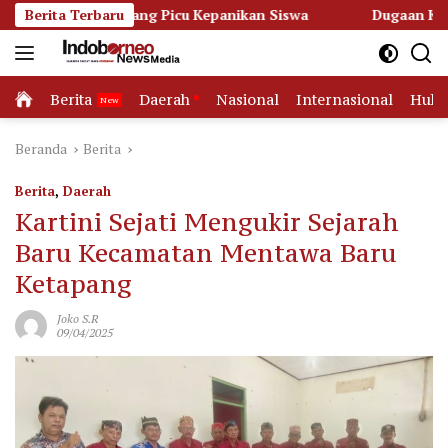
Langsung
tapang Picu Kepanikan Siswa
Berita Terbaru
Dugaan Korupsi Dana Hibah 
ke
konten
Home
Berita
Daerah
Nasional
Internasional
Huk
Beranda
Berita
Berita
,
Daerah
Kartini Sejati Mengukir Sejarah
Baru Kecamatan Mentawa Baru
Ketapang
Joko S.R
09/04/2025