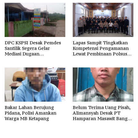
DPC KSPSI Desak Pemdes
Lapas Sampit Tingkatkan
Santilik Segera Gelar
Kompetensi Pengamanan
Mediasi Dugaan
Lewat Pembinaan Polsus
Perselisihan Hubungan
Polda Kalteng
Industrial
Bakar Lahan Berujung
Belum Terima Uang Pisah,
Pidana, Polisi Amankan
Alimansyah Desak PT
Warga MB Ketapang
Hamparan Masawit Bangun
Persada Penuhi Hak
Pekerja