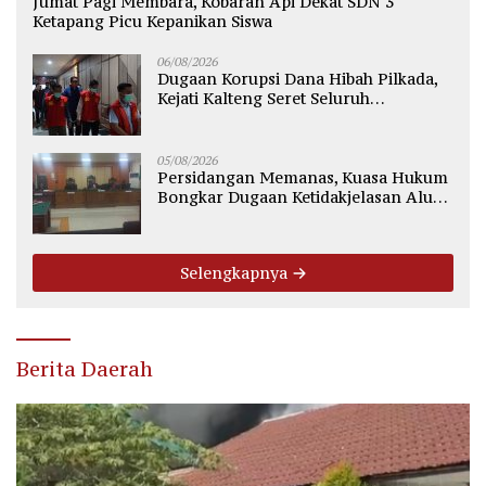
Jumat Pagi Membara, Kobaran Api Dekat SDN 3
Ketapang Picu Kepanikan Siswa
06/08/2026
Dugaan Korupsi Dana Hibah Pilkada,
Kejati Kalteng Seret Seluruh
Komisioner KPU Kotim
05/08/2026
Persidangan Memanas, Kuasa Hukum
Bongkar Dugaan Ketidakjelasan Alur
Fee Rp2.500 per Ton PT WMGK
Selengkapnya
Berita Daerah