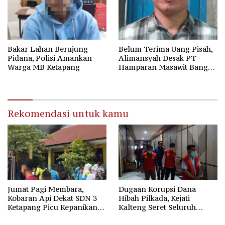
Bakar Lahan Berujung
Belum Terima Uang Pisah,
Pidana, Polisi Amankan
Alimansyah Desak PT
Warga MB Ketapang
Hamparan Masawit Bangun
Persada Penuhi Hak
Pekerja
Rekomendasi untuk kamu
Jumat Pagi Membara,
Dugaan Korupsi Dana
Kobaran Api Dekat SDN 3
Hibah Pilkada, Kejati
Ketapang Picu Kepanikan
Kalteng Seret Seluruh
Siswa
Komisioner KPU Kotim