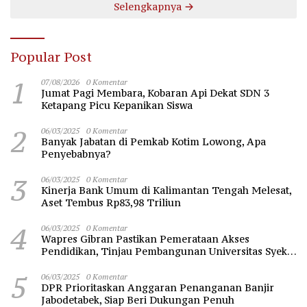
Selengkapnya
Popular Post
1
07/08/2026
0 Komentar
Jumat Pagi Membara, Kobaran Api Dekat SDN 3
Ketapang Picu Kepanikan Siswa
2
06/03/2025
0 Komentar
Banyak Jabatan di Pemkab Kotim Lowong, Apa
Penyebabnya?
3
06/03/2025
0 Komentar
Kinerja Bank Umum di Kalimantan Tengah Melesat,
Aset Tembus Rp83,98 Triliun
4
06/03/2025
0 Komentar
Wapres Gibran Pastikan Pemerataan Akses
Pendidikan, Tinjau Pembangunan Universitas Syekh
Nawawi Banten
5
06/03/2025
0 Komentar
DPR Prioritaskan Anggaran Penanganan Banjir
Jabodetabek, Siap Beri Dukungan Penuh