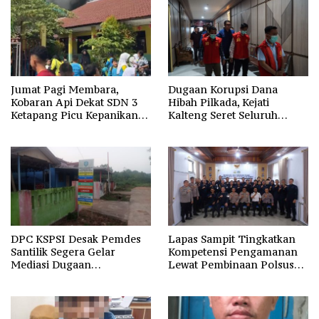
Jumat Pagi Membara,
Dugaan Korupsi Dana
Kobaran Api Dekat SDN 3
Hibah Pilkada, Kejati
Ketapang Picu Kepanikan
Kalteng Seret Seluruh
Siswa
Komisioner KPU Kotim
DPC KSPSI Desak Pemdes
Lapas Sampit Tingkatkan
Santilik Segera Gelar
Kompetensi Pengamanan
Mediasi Dugaan
Lewat Pembinaan Polsus
Perselisihan Hubungan
Polda Kalteng
Industrial