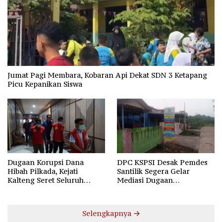
Jumat Pagi Membara, Kobaran Api Dekat SDN 3 Ketapang
Picu Kepanikan Siswa
Dugaan Korupsi Dana
DPC KSPSI Desak Pemdes
Hibah Pilkada, Kejati
Santilik Segera Gelar
Kalteng Seret Seluruh
Mediasi Dugaan
Komisioner KPU Kotim
Perselisihan Hubungan
Industrial
Selengkapnya