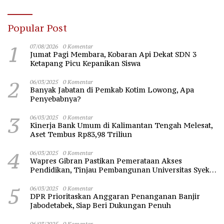
Popular Post
1
07/08/2026
0 Komentar
Jumat Pagi Membara, Kobaran Api Dekat SDN 3
Ketapang Picu Kepanikan Siswa
2
06/03/2025
0 Komentar
Banyak Jabatan di Pemkab Kotim Lowong, Apa
Penyebabnya?
3
06/03/2025
0 Komentar
Kinerja Bank Umum di Kalimantan Tengah Melesat,
Aset Tembus Rp83,98 Triliun
4
06/03/2025
0 Komentar
Wapres Gibran Pastikan Pemerataan Akses
Pendidikan, Tinjau Pembangunan Universitas Syekh
Nawawi Banten
5
06/03/2025
0 Komentar
DPR Prioritaskan Anggaran Penanganan Banjir
Jabodetabek, Siap Beri Dukungan Penuh
06/03/2025
0 Komentar