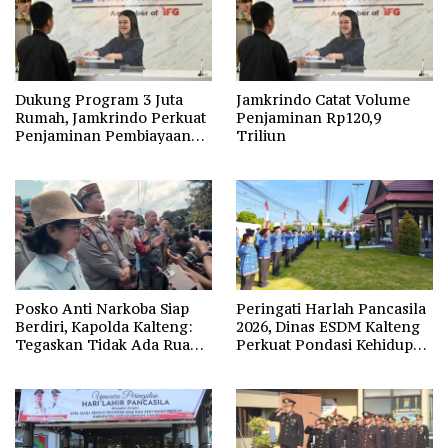
Dukung Program 3 Juta
Jamkrindo Catat Volume
Rumah, Jamkrindo Perkuat
Penjaminan Rp120,9
Penjaminan Pembiayaan
Triliun
Perumahan
Posko Anti Narkoba Siap
Peringati Harlah Pancasila
Berdiri, Kapolda Kalteng:
2026, Dinas ESDM Kalteng
Tegaskan Tidak Ada Ruang
Perkuat Pondasi Kehidupan
bagi Pengedar di Palangka
Berbangsa
Raya