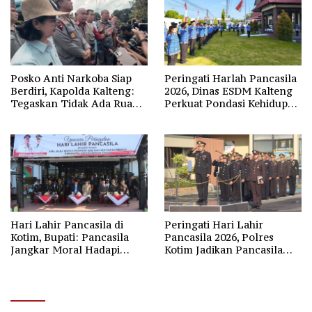
Posko Anti Narkoba Siap
Peringati Harlah Pancasila
Berdiri, Kapolda Kalteng:
2026, Dinas ESDM Kalteng
Tegaskan Tidak Ada Ruang
Perkuat Pondasi Kehidupan
bagi Pengedar di Palangka
Berbangsa
Raya
Hari Lahir Pancasila di
Peringati Hari Lahir
Kotim, Bupati: Pancasila
Pancasila 2026, Polres
Jangkar Moral Hadapi
Kotim Jadikan Pancasila
Disrupsi Global
Bintang Penuntun Bangsa