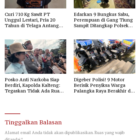
Curi 710 Kg Sawit PT
Edarkan 9 Bungkus Sabu,
Unggul Lestari, Pria 20
Perempuan di Gang Tiung
Tahun di Telaga Antang
Sampit Ditangkap Polsek
Kotim Diamankan Polisi
Ketapang
Posko Anti Narkoba Siap
Digeber Polisi! 9 Motor
Berdiri, Kapolda Kalteng:
Berisik Penyiksa Warga
Tegaskan Tidak Ada Ruang
Palangka Raya Berakhir di
bagi Pengedar di Palangka
Pospol Bundaran Besar
Raya
Tinggalkan Balasan
Alamat email Anda tidak akan dipublikasikan.
Ruas yang wajib
ditandai
*