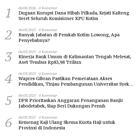
1
06/08/2026
0 Komentar
Dugaan Korupsi Dana Hibah Pilkada, Kejati Kalteng
Seret Seluruh Komisioner KPU Kotim
2
06/03/2025
0 Komentar
Banyak Jabatan di Pemkab Kotim Lowong, Apa
Penyebabnya?
3
06/03/2025
0 Komentar
Kinerja Bank Umum di Kalimantan Tengah Melesat,
Aset Tembus Rp83,98 Triliun
4
06/03/2025
0 Komentar
Wapres Gibran Pastikan Pemerataan Akses
Pendidikan, Tinjau Pembangunan Universitas Syekh
Nawawi Banten
5
06/03/2025
0 Komentar
DPR Prioritaskan Anggaran Penanganan Banjir
Jabodetabek, Siap Beri Dukungan Penuh
6
06/03/2025
0 Komentar
Kemenag Kaji Ulang Skema Kuota Haji untuk
Provinsi di Indonesia