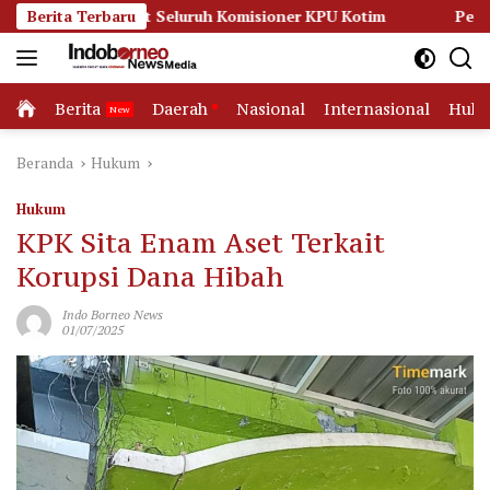
Langsung
eret Seluruh Komisioner KPU Kotim
Berita Terbaru
Persidangan Memanas
ke
konten
Home
Berita
Daerah
Nasional
Internasional
Huk
Beranda
Hukum
Hukum
KPK Sita Enam Aset Terkait
Korupsi Dana Hibah
Indo Borneo News
01/07/2025