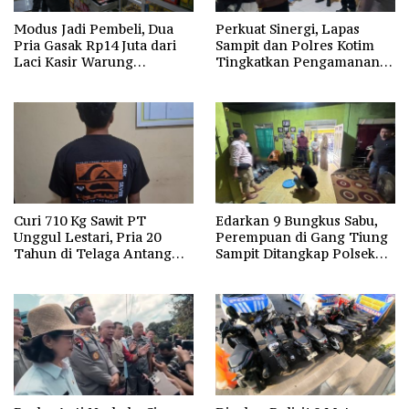
Modus Jadi Pembeli, Dua
Perkuat Sinergi, Lapas
Pria Gasak Rp14 Juta dari
Sampit dan Polres Kotim
Laci Kasir Warung
Tingkatkan Pengamanan
Sembako di Baamang
Lewat Patroli Sambang
Curi 710 Kg Sawit PT
Edarkan 9 Bungkus Sabu,
Unggul Lestari, Pria 20
Perempuan di Gang Tiung
Tahun di Telaga Antang
Sampit Ditangkap Polsek
Kotim Diamankan Polisi
Ketapang