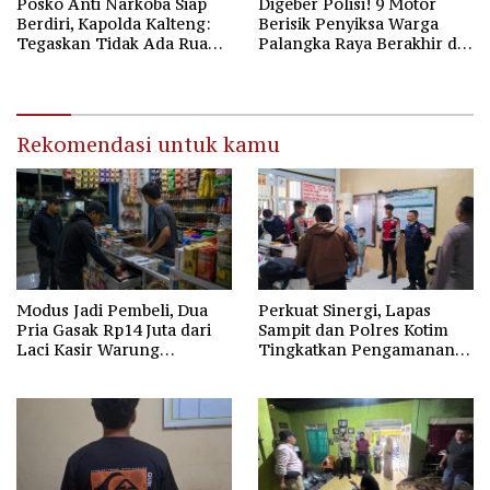
Posko Anti Narkoba Siap
Digeber Polisi! 9 Motor
Berdiri, Kapolda Kalteng:
Berisik Penyiksa Warga
Tegaskan Tidak Ada Ruang
Palangka Raya Berakhir di
bagi Pengedar di Palangka
Pospol Bundaran Besar
Raya
Rekomendasi untuk kamu
Modus Jadi Pembeli, Dua
Perkuat Sinergi, Lapas
Pria Gasak Rp14 Juta dari
Sampit dan Polres Kotim
Laci Kasir Warung
Tingkatkan Pengamanan
Sembako di Baamang
Lewat Patroli Sambang