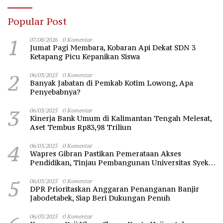
Popular Post
1
07/08/2026
0 Komentar
Jumat Pagi Membara, Kobaran Api Dekat SDN 3
Ketapang Picu Kepanikan Siswa
2
06/03/2025
0 Komentar
Banyak Jabatan di Pemkab Kotim Lowong, Apa
Penyebabnya?
3
06/03/2025
0 Komentar
Kinerja Bank Umum di Kalimantan Tengah Melesat,
Aset Tembus Rp83,98 Triliun
4
06/03/2025
0 Komentar
Wapres Gibran Pastikan Pemerataan Akses
Pendidikan, Tinjau Pembangunan Universitas Syekh
Nawawi Banten
5
06/03/2025
0 Komentar
DPR Prioritaskan Anggaran Penanganan Banjir
Jabodetabek, Siap Beri Dukungan Penuh
06/03/2025
0 Komentar