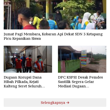
Jumat Pagi Membara, Kobaran Api Dekat SDN 3 Ketapang
Picu Kepanikan Siswa
Dugaan Korupsi Dana
DPC KSPSI Desak Pemdes
Hibah Pilkada, Kejati
Santilik Segera Gelar
Kalteng Seret Seluruh
Mediasi Dugaan
Komisioner KPU Kotim
Perselisihan Hubungan
Industrial
Selengkapnya