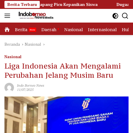
Langsung
 Ketapang Picu Kepanikan Siswa
Berita Terbaru
Dugaan Korupsi Dana Hi
ke
konten
Home
Berita
Daerah
Nasional
Internasional
Huk
Beranda
Nasional
Nasional
Liga Indonesia Akan Mengalami
Perubahan Jelang Musim Baru
Indo Borneo News
11/07/2025