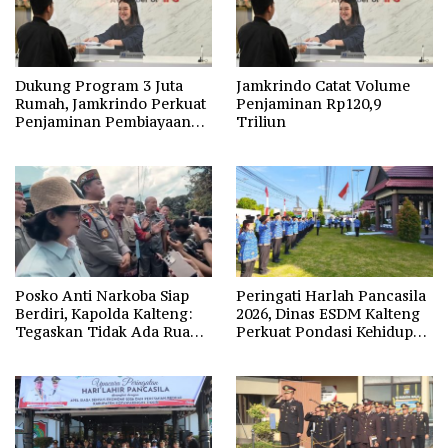
Dukung Program 3 Juta
Jamkrindo Catat Volume
Rumah, Jamkrindo Perkuat
Penjaminan Rp120,9
Penjaminan Pembiayaan
Triliun
Perumahan
Posko Anti Narkoba Siap
Peringati Harlah Pancasila
Berdiri, Kapolda Kalteng:
2026, Dinas ESDM Kalteng
Tegaskan Tidak Ada Ruang
Perkuat Pondasi Kehidupan
bagi Pengedar di Palangka
Berbangsa
Raya