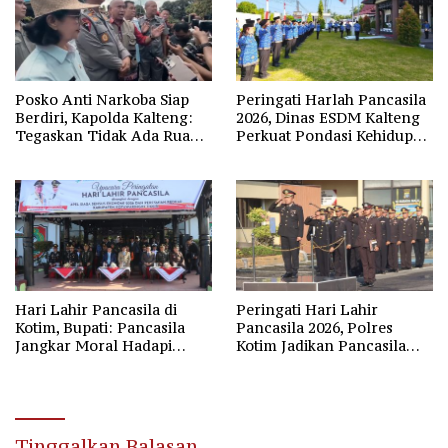
Posko Anti Narkoba Siap
Peringati Harlah Pancasila
Berdiri, Kapolda Kalteng:
2026, Dinas ESDM Kalteng
Tegaskan Tidak Ada Ruang
Perkuat Pondasi Kehidupan
bagi Pengedar di Palangka
Berbangsa
Raya
Hari Lahir Pancasila di
Peringati Hari Lahir
Kotim, Bupati: Pancasila
Pancasila 2026, Polres
Jangkar Moral Hadapi
Kotim Jadikan Pancasila
Disrupsi Global
Bintang Penuntun Bangsa
Tinggalkan Balasan