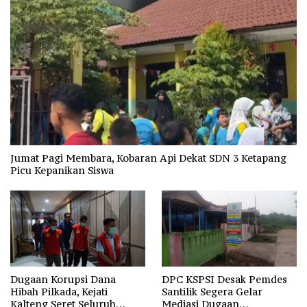
Jumat Pagi Membara, Kobaran Api Dekat SDN 3 Ketapang
Picu Kepanikan Siswa
Dugaan Korupsi Dana
DPC KSPSI Desak Pemdes
Hibah Pilkada, Kejati
Santilik Segera Gelar
Kalteng Seret Seluruh
Mediasi Dugaan