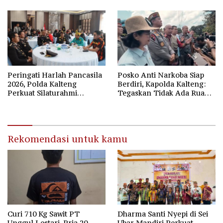
Peringati Harlah Pancasila
Posko Anti Narkoba Siap
2026, Polda Kalteng
Berdiri, Kapolda Kalteng:
Perkuat Silaturahmi
Tegaskan Tidak Ada Ruang
Bersama Forum
bagi Pengedar di Palangka
Kebangsaan
Raya
Rekomendasi untuk kamu
Curi 710 Kg Sawit PT
Dharma Santi Nyepi di Sei
Unggul Lestari, Pria 20
Ubar Mandiri Perkuat