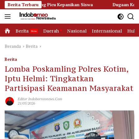
Langsung
etapang Picu Kepanikan Siswa
Berita Terbaru
Dugaan Korupsi Dana Hiba
ke
konten
Home
Berita
Daerah
Nasional
Internasional
Huk
Beranda
Berita
Berita
Lomba Poskamling Polres Kotim,
Iptu Helmi: Tingkatkan
Partisipasi Keamanan Masyarakat
Editor Indoborneonews.com
21/05/2026