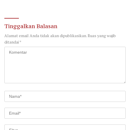
Bersama Forum
bagi Pengedar di Palangka
Kebangsaan
Raya
Tinggalkan Balasan
Alamat email Anda tidak akan dipublikasikan.
Ruas yang wajib
ditandai
*