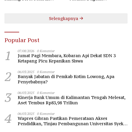
Komisioner KPU Kotim
Perselisihan Hubungan
Industrial
Selengkapnya
Popular Post
1
07/08/2026
0 Komentar
Jumat Pagi Membara, Kobaran Api Dekat SDN 3
Ketapang Picu Kepanikan Siswa
2
06/03/2025
0 Komentar
Banyak Jabatan di Pemkab Kotim Lowong, Apa
Penyebabnya?
3
06/03/2025
0 Komentar
Kinerja Bank Umum di Kalimantan Tengah Melesat,
Aset Tembus Rp83,98 Triliun
4
06/03/2025
0 Komentar
Wapres Gibran Pastikan Pemerataan Akses
Pendidikan, Tinjau Pembangunan Universitas Syekh
Nawawi Banten