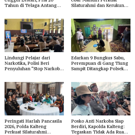
Tahun di Telaga Antang
Silaturahmi dan Kerukunan
Kotim Diamankan Polisi
Umat
Lindungi Pelajar dari
Edarkan 9 Bungkus Sabu,
Narkotika, Polisi Beri
Perempuan di Gang Tiung
Penyuluhan “Stop Narkoba”
Sampit Ditangkap Polsek
di SMAN-1 Palangka Raya
Ketapang
Peringati Harlah Pancasila
Posko Anti Narkoba Siap
2026, Polda Kalteng
Berdiri, Kapolda Kalteng:
Perkuat Silaturahmi
Tegaskan Tidak Ada Ruang