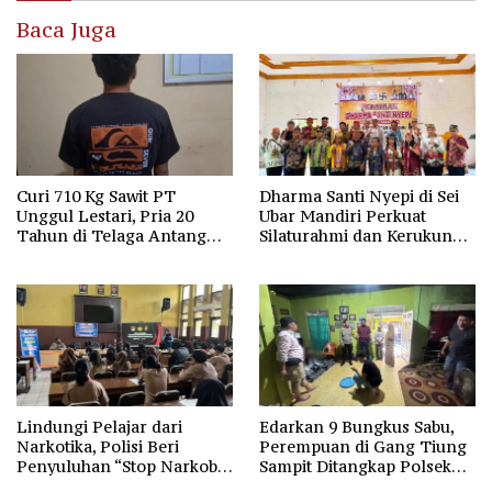
Baca Juga
Curi 710 Kg Sawit PT
Dharma Santi Nyepi di Sei
Unggul Lestari, Pria 20
Ubar Mandiri Perkuat
Tahun di Telaga Antang
Silaturahmi dan Kerukunan
Kotim Diamankan Polisi
Umat
Lindungi Pelajar dari
Edarkan 9 Bungkus Sabu,
Narkotika, Polisi Beri
Perempuan di Gang Tiung
Penyuluhan “Stop Narkoba”
Sampit Ditangkap Polsek
di SMAN-1 Palangka Raya
Ketapang