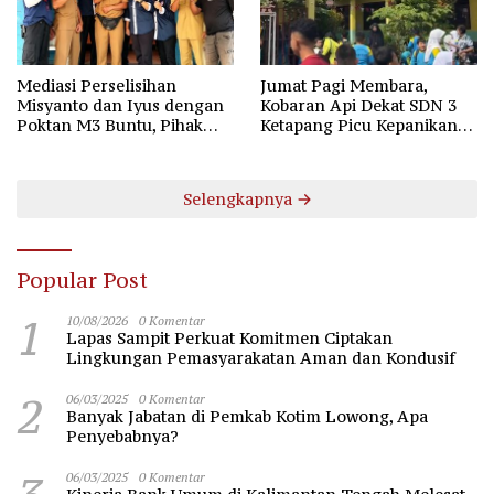
Mediasi Perselisihan
Jumat Pagi Membara,
Misyanto dan Iyus dengan
Kobaran Api Dekat SDN 3
Poktan M3 Buntu, Pihak
Ketapang Picu Kepanikan
Desa Dukung Penyelesaian
Siswa
Lewat Jalur Hukum
Selengkapnya
Popular Post
1
10/08/2026
0 Komentar
Lapas Sampit Perkuat Komitmen Ciptakan
Lingkungan Pemasyarakatan Aman dan Kondusif
2
06/03/2025
0 Komentar
Banyak Jabatan di Pemkab Kotim Lowong, Apa
Penyebabnya?
06/03/2025
0 Komentar