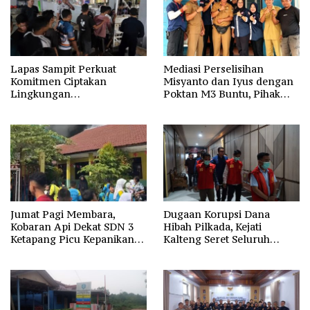
Lapas Sampit Perkuat
Mediasi Perselisihan
Komitmen Ciptakan
Misyanto dan Iyus dengan
Lingkungan
Poktan M3 Buntu, Pihak
Pemasyarakatan Aman dan
Desa Dukung Penyelesaian
Kondusif
Lewat Jalur Hukum
Jumat Pagi Membara,
Dugaan Korupsi Dana
Kobaran Api Dekat SDN 3
Hibah Pilkada, Kejati
Ketapang Picu Kepanikan
Kalteng Seret Seluruh
Siswa
Komisioner KPU Kotim