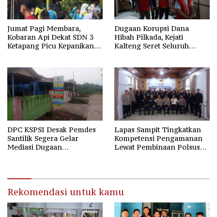
Jumat Pagi Membara,
Dugaan Korupsi Dana
Kobaran Api Dekat SDN 3
Hibah Pilkada, Kejati
Ketapang Picu Kepanikan
Kalteng Seret Seluruh
Siswa
Komisioner KPU Kotim
DPC KSPSI Desak Pemdes
Lapas Sampit Tingkatkan
Santilik Segera Gelar
Kompetensi Pengamanan
Mediasi Dugaan
Lewat Pembinaan Polsus
Perselisihan Hubungan
Polda Kalteng
Industrial
Rekomendasi untuk kamu