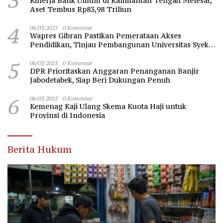
3
Kinerja Bank Umum di Kalimantan Tengah Melesat,
Aset Tembus Rp83,98 Triliun
4
06/03/2025
0 Komentar
Wapres Gibran Pastikan Pemerataan Akses
Pendidikan, Tinjau Pembangunan Universitas Syekh
Nawawi Banten
5
06/03/2025
0 Komentar
DPR Prioritaskan Anggaran Penanganan Banjir
Jabodetabek, Siap Beri Dukungan Penuh
6
06/03/2025
0 Komentar
Kemenag Kaji Ulang Skema Kuota Haji untuk
Provinsi di Indonesia
Berita Hukum