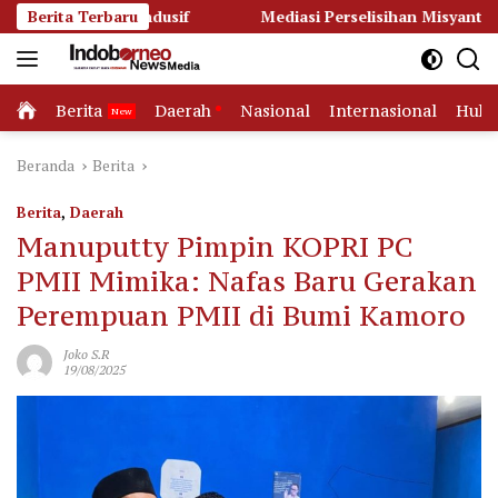
Langsung
ndusif
Berita Terbaru
Mediasi Perselisihan Misyanto dan Iyus dengan 
ke
konten
Home
Berita
Daerah
Nasional
Internasional
Huk
Beranda
Berita
Berita
,
Daerah
Manuputty Pimpin KOPRI PC
PMII Mimika: Nafas Baru Gerakan
Perempuan PMII di Bumi Kamoro
Joko S.R
19/08/2025