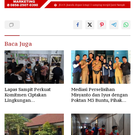
Baca Juga
Lapas Sampit Perkuat
Mediasi Perselisihan
Komitmen Ciptakan
Misyanto dan Iyus dengan
Lingkungan
Poktan M3 Buntu, Pihak
Pemasyarakatan Aman dan
Desa Dukung Penyelesaian
Kondusif
Lewat Jalur Hukum