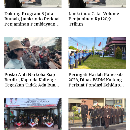
Dukung Program 3 Juta
Jamkrindo Catat Volume
Rumah, Jamkrindo Perkuat
Penjaminan Rp120,9
Penjaminan Pembiayaan
Triliun
Perumahan
Posko Anti Narkoba Siap
Peringati Harlah Pancasila
Berdiri, Kapolda Kalteng:
2026, Dinas ESDM Kalteng
Tegaskan Tidak Ada Ruang
Perkuat Pondasi Kehidupan
bagi Pengedar di Palangka
Berbangsa
Raya