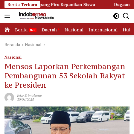
Langsung
Ketapang Picu Kepanikan Siswa
Berita Terbaru
Dugaan Korupsi Dana Hib
ke
konten
Home
Berita
Daerah
Nasional
Internasional
Huk
Beranda
Nasional
Nasional
Mensos Laporkan Perkembangan
Pembangunan 53 Sekolah Rakyat
ke Presiden
Joko Srimulyono
30/04/2025