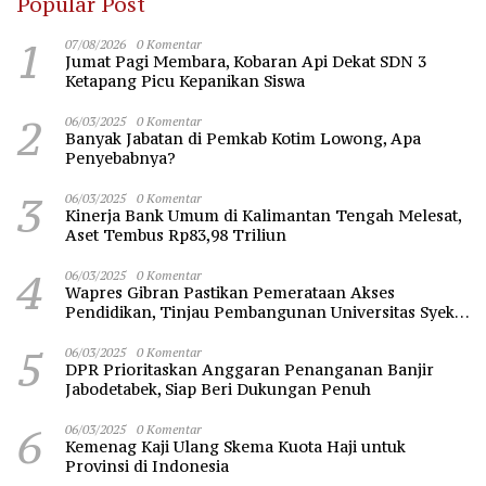
Popular Post
1
07/08/2026
0 Komentar
Jumat Pagi Membara, Kobaran Api Dekat SDN 3
Ketapang Picu Kepanikan Siswa
2
06/03/2025
0 Komentar
Banyak Jabatan di Pemkab Kotim Lowong, Apa
Penyebabnya?
3
06/03/2025
0 Komentar
Kinerja Bank Umum di Kalimantan Tengah Melesat,
Aset Tembus Rp83,98 Triliun
4
06/03/2025
0 Komentar
Wapres Gibran Pastikan Pemerataan Akses
Pendidikan, Tinjau Pembangunan Universitas Syekh
Nawawi Banten
5
06/03/2025
0 Komentar
DPR Prioritaskan Anggaran Penanganan Banjir
Jabodetabek, Siap Beri Dukungan Penuh
6
06/03/2025
0 Komentar
Kemenag Kaji Ulang Skema Kuota Haji untuk
Provinsi di Indonesia