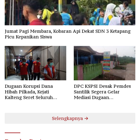
Jumat Pagi Membara, Kobaran Api Dekat SDN 3 Ketapang
Picu Kepanikan Siswa
Dugaan Korupsi Dana
DPC KSPSI Desak Pemdes
Hibah Pilkada, Kejati
Santilik Segera Gelar
Kalteng Seret Seluruh
Mediasi Dugaan
Komisioner KPU Kotim
Perselisihan Hubungan
Industrial
Selengkapnya