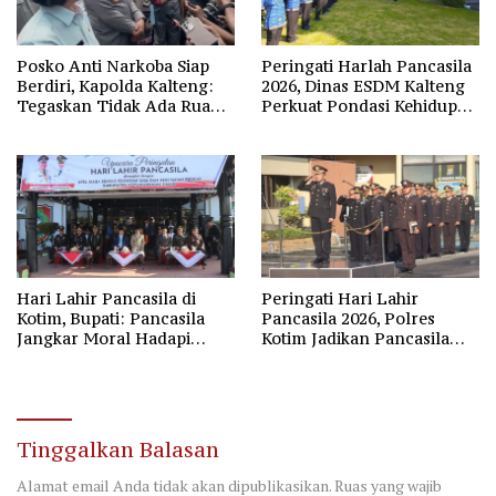
Posko Anti Narkoba Siap
Peringati Harlah Pancasila
Berdiri, Kapolda Kalteng:
2026, Dinas ESDM Kalteng
Tegaskan Tidak Ada Ruang
Perkuat Pondasi Kehidupan
bagi Pengedar di Palangka
Berbangsa
Raya
Hari Lahir Pancasila di
Peringati Hari Lahir
Kotim, Bupati: Pancasila
Pancasila 2026, Polres
Jangkar Moral Hadapi
Kotim Jadikan Pancasila
Disrupsi Global
Bintang Penuntun Bangsa
Tinggalkan Balasan
Alamat email Anda tidak akan dipublikasikan.
Ruas yang wajib