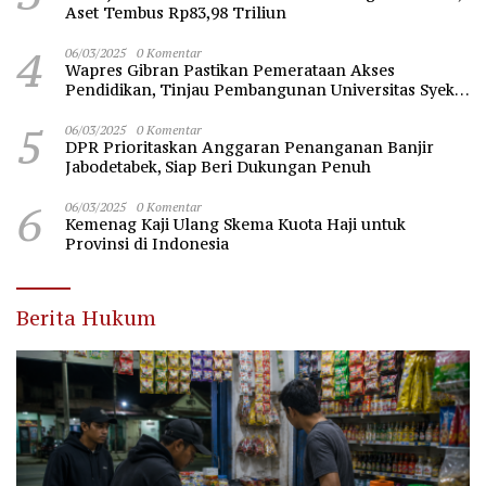
Aset Tembus Rp83,98 Triliun
4
06/03/2025
0 Komentar
Wapres Gibran Pastikan Pemerataan Akses
Pendidikan, Tinjau Pembangunan Universitas Syekh
Nawawi Banten
5
06/03/2025
0 Komentar
DPR Prioritaskan Anggaran Penanganan Banjir
Jabodetabek, Siap Beri Dukungan Penuh
6
06/03/2025
0 Komentar
Kemenag Kaji Ulang Skema Kuota Haji untuk
Provinsi di Indonesia
Berita Hukum