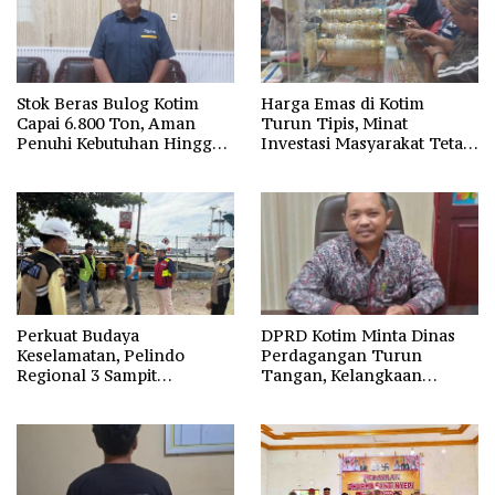
Stok Beras Bulog Kotim
Harga Emas di Kotim
Capai 6.800 Ton, Aman
Turun Tipis, Minat
Penuhi Kebutuhan Hingga
Investasi Masyarakat Tetap
Musim Panen Tahun
Tinggi
Depan
Perkuat Budaya
DPRD Kotim Minta Dinas
Keselamatan, Pelindo
Perdagangan Turun
Regional 3 Sampit
Tangan, Kelangkaan
Tingkatkan Pengawasan
Minyakita di Sampit Kian
Melalui Management
Dikeluhkan Warga
Walkthrough