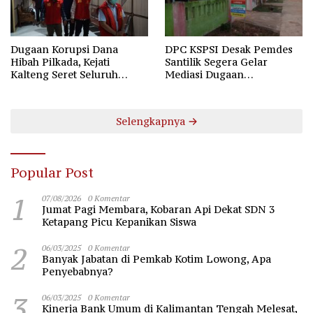
Dugaan Korupsi Dana
DPC KSPSI Desak Pemdes
Hibah Pilkada, Kejati
Santilik Segera Gelar
Kalteng Seret Seluruh
Mediasi Dugaan
Komisioner KPU Kotim
Perselisihan Hubungan
Industrial
Selengkapnya
Popular Post
1
07/08/2026
0 Komentar
Jumat Pagi Membara, Kobaran Api Dekat SDN 3
Ketapang Picu Kepanikan Siswa
2
06/03/2025
0 Komentar
Banyak Jabatan di Pemkab Kotim Lowong, Apa
Penyebabnya?
3
06/03/2025
0 Komentar
Kinerja Bank Umum di Kalimantan Tengah Melesat,