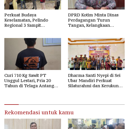
Perkuat Budaya
DPRD Kotim Minta Dinas
Keselamatan, Pelindo
Perdagangan Turun
Regional 3 Sampit
Tangan, Kelangkaan
Tingkatkan Pengawasan
Minyakita di Sampit Kian
Melalui Management
Dikeluhkan Warga
Walkthrough
Curi 710 Kg Sawit PT
Dharma Santi Nyepi di Sei
Unggul Lestari, Pria 20
Ubar Mandiri Perkuat
Tahun di Telaga Antang
Silaturahmi dan Kerukunan
Kotim Diamankan Polisi
Umat
Rekomendasi untuk kamu