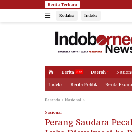
Langsung
Berita Terbaru
Jumat Pagi Memba
ke
Redaksi
Indeks
konten
H
Berita
Daerah
Nasion
o
m
Indeks
Berita Politik
Berita Ekon
e
Beranda
Nasional
Nasional
Perang Saudara Peca