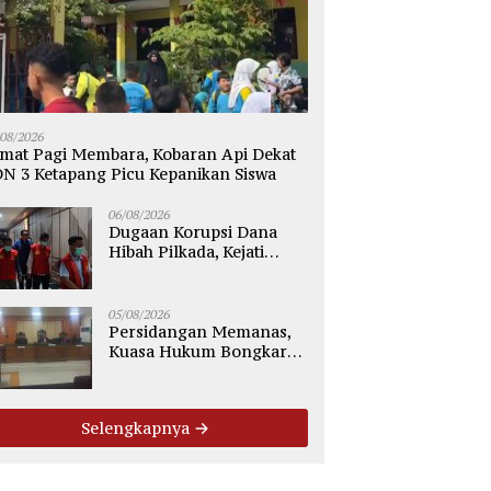
/08/2026
mat Pagi Membara, Kobaran Api Dekat
N 3 Ketapang Picu Kepanikan Siswa
06/08/2026
Dugaan Korupsi Dana
Hibah Pilkada, Kejati
Kalteng Seret Seluruh
Komisioner KPU Kotim
05/08/2026
Persidangan Memanas,
Kuasa Hukum Bongkar
Dugaan Ketidakjelasan
Alur Fee Rp2.500 per Ton
PT WMGK
Selengkapnya