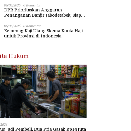
Nawawi Banten
06/03/2025
0 Komentar
DPR Prioritaskan Anggaran
Penanganan Banjir Jabodetabek, Siap
Beri Dukungan Penuh
06/03/2025
0 Komentar
Kemenag Kaji Ulang Skema Kuota Haji
untuk Provinsi di Indonesia
rita Hukum
/2026
s Jadi Pembeli, Dua Pria Gasak Rp14 Juta