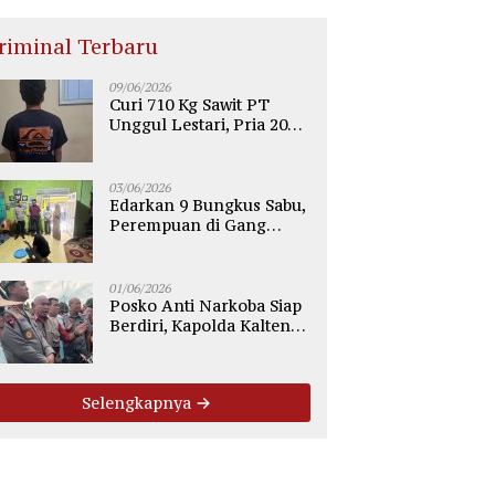
riminal Terbaru
09/06/2026
Curi 710 Kg Sawit PT
Unggul Lestari, Pria 20
Tahun di Telaga Antang
Kotim Diamankan Polisi
03/06/2026
Edarkan 9 Bungkus Sabu,
Perempuan di Gang
Tiung Sampit Ditangkap
Polsek Ketapang
01/06/2026
Posko Anti Narkoba Siap
Berdiri, Kapolda Kalteng:
Tegaskan Tidak Ada
Ruang bagi Pengedar di
Palangka Raya
Selengkapnya