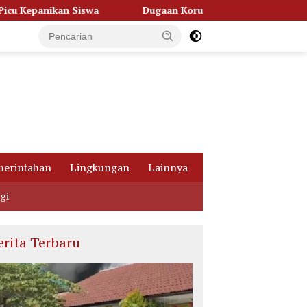
Dugaan Korupsi Dana Hibah Pilkada, Kejati Kalteng Seret S
erintahan
Lingkungan
Lainnya
gi
erita Terbaru