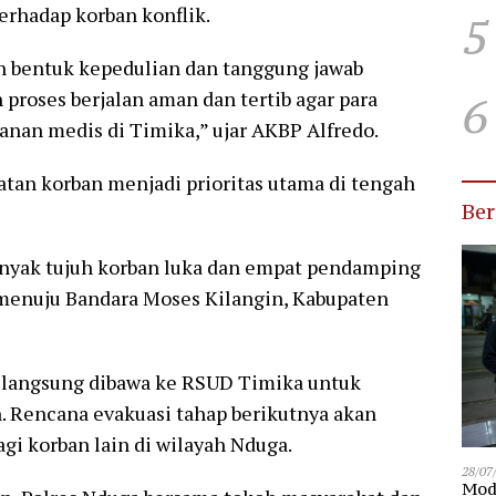
erhadap korban konflik.
5
n bentuk kepedulian dan tanggung jawab
proses berjalan aman dan tertib agar para
6
nan medis di Timika,” ujar AKBP Alfredo.
an korban menjadi prioritas utama di tengah
Be
anyak tujuh korban luka dan empat pendamping
menuju Bandara Moses Kilangin, Kabupaten
n langsung dibawa ke RSUD Timika untuk
. Rencana evakuasi tahap berikutnya akan
agi korban lain di wilayah Nduga.
28/07
Modu