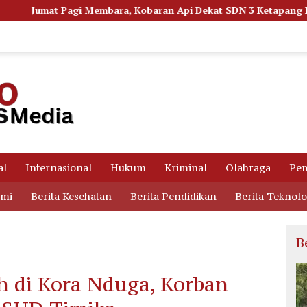
ra, Kobaran Api Dekat SDN 3 Ketapang Picu Kepanikan Siswa
al
Internasional
Hukum
Kriminal
Olahraga
Pem
omi
Berita Kesehatan
Berita Pendidikan
Berita Teknolo
B
h di Kora Nduga, Korban