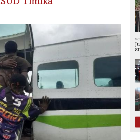
RSUD Timika
07
Ju
SD