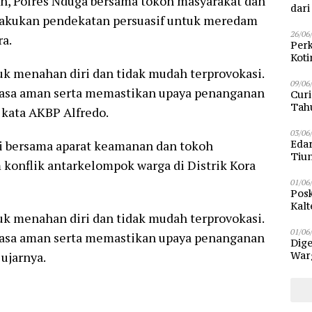
n, Polres Nduga bersama tokoh masyarakat dan
dar
lakukan pendekatan persuasif untuk meredam
26/06
ra.
Perk
Kot
Sam
 menahan diri dan tidak mudah terprovokasi.
09/06
 rasa aman serta memastikan upaya penanganan
Curi
Tah
 kata AKBP Alfredo.
Poli
03/06
i bersama aparat keamanan dan tokoh
Eda
Tiu
konflik antarkelompok warga di Distrik Kora
01/06
Posk
Kalt
 menahan diri dan tidak mudah terprovokasi.
Pen
01/06
 rasa aman serta memastikan upaya penanganan
Dige
ujarnya.
Warg
Bun