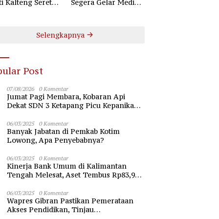
ti Kalteng Seret
Segera Gelar Mediasi
uruh Komisioner
Dugaan Perselisihan
 Kotim
Hubungan Industrial
Selengkapnya
ular Post
07/08/2026
0 Komentar
Jumat Pagi Membara, Kobaran Api
Dekat SDN 3 Ketapang Picu Kepanikan
Siswa
06/03/2025
0 Komentar
Banyak Jabatan di Pemkab Kotim
Lowong, Apa Penyebabnya?
06/03/2025
0 Komentar
Kinerja Bank Umum di Kalimantan
Tengah Melesat, Aset Tembus Rp83,98
Triliun
06/03/2025
0 Komentar
Wapres Gibran Pastikan Pemerataan
Akses Pendidikan, Tinjau
Pembangunan Universitas Syekh