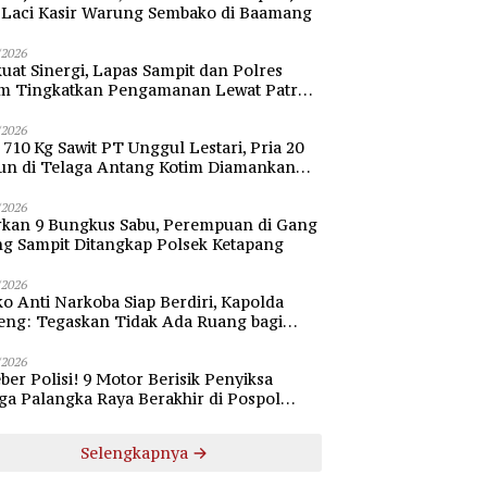
i Laci Kasir Warung Sembako di Baamang
/2026
uat Sinergi, Lapas Sampit dan Polres
im Tingkatkan Pengamanan Lewat Patroli
bang
/2026
 710 Kg Sawit PT Unggul Lestari, Pria 20
un di Telaga Antang Kotim Diamankan
si
/2026
rkan 9 Bungkus Sabu, Perempuan di Gang
ng Sampit Ditangkap Polsek Ketapang
/2026
o Anti Narkoba Siap Berdiri, Kapolda
eng: Tegaskan Tidak Ada Ruang bagi
gedar di Palangka Raya
/2026
ber Polisi! 9 Motor Berisik Penyiksa
a Palangka Raya Berakhir di Pospol
daran Besar
Selengkapnya