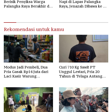
Berisik Penyiksa Warga
Napi di Lapas Palangka
Palangka Raya Berakhir di
Raya, Jenazah Dibawa ke RS
Pospol Bundaran Besar
Bhayangkara untuk Visum
Rekomendasi untuk kamu
Modus Jadi Pembeli, Dua
Curi 710 Kg Sawit PT
Pria Gasak Rp14 Juta dari
Unggul Lestari, Pria 20
Laci Kasir Warung
Tahun di Telaga Antang
Sembako di Baamang
Kotim Diamankan Polisi