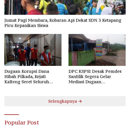
Jumat Pagi Membara, Kobaran Api Dekat SDN 3 Ketapang
Picu Kepanikan Siswa
Dugaan Korupsi Dana
DPC KSPSI Desak Pemdes
Hibah Pilkada, Kejati
Santilik Segera Gelar
Kalteng Seret Seluruh
Mediasi Dugaan
Komisioner KPU Kotim
Perselisihan Hubungan
Industrial
Selengkapnya
Popular Post