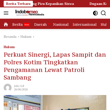
Langsung
tapang Picu Kepanikan Siswa
Berita Terbaru
Dugaan Korupsi Dana Hibah
ke
konten
Home
Berita
Daerah
Nasional
Internasional
Huk
Beranda
Hukum
Hukum
Perkuat Sinergi, Lapas Sampit dan
Polres Kotim Tingkatkan
Pengamanan Lewat Patroli
Sambang
Joko S.R
26/06/2026