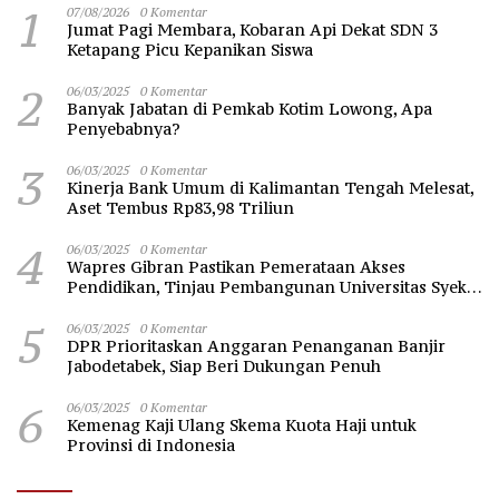
1
07/08/2026
0 Komentar
Jumat Pagi Membara, Kobaran Api Dekat SDN 3
Ketapang Picu Kepanikan Siswa
2
06/03/2025
0 Komentar
Banyak Jabatan di Pemkab Kotim Lowong, Apa
Penyebabnya?
3
06/03/2025
0 Komentar
Kinerja Bank Umum di Kalimantan Tengah Melesat,
Aset Tembus Rp83,98 Triliun
4
06/03/2025
0 Komentar
Wapres Gibran Pastikan Pemerataan Akses
Pendidikan, Tinjau Pembangunan Universitas Syekh
Nawawi Banten
5
06/03/2025
0 Komentar
DPR Prioritaskan Anggaran Penanganan Banjir
Jabodetabek, Siap Beri Dukungan Penuh
6
06/03/2025
0 Komentar
Kemenag Kaji Ulang Skema Kuota Haji untuk
Provinsi di Indonesia