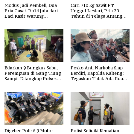
Modus Jadi Pembeli, Dua
Curi 710 Kg Sawit PT
Pria Gasak Rp14 Juta dari
Unggul Lestari, Pria 20
Laci Kasir Warung
Tahun di Telaga Antang
Sembako di Baamang
Kotim Diamankan Polisi
Edarkan 9 Bungkus Sabu,
Posko Anti Narkoba Siap
Perempuan di Gang Tiung
Berdiri, Kapolda Kalteng:
Sampit Ditangkap Polsek
Tegaskan Tidak Ada Ruang
Ketapang
bagi Pengedar di Palangka
Raya
Digeber Polisi! 9 Motor
Polisi Selidiki Kematian