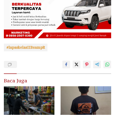
#lapaskelasIIBsampit
Baca Juga