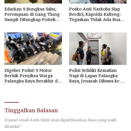
Edarkan 9 Bungkus Sabu,
Posko Anti Narkoba Siap
Perempuan di Gang Tiung
Berdiri, Kapolda Kalteng:
Sampit Ditangkap Polsek
Tegaskan Tidak Ada Ruang
Ketapang
bagi Pengedar di Palangka
Raya
Digeber Polisi! 9 Motor
Polisi Selidiki Kematian
Berisik Penyiksa Warga
Napi di Lapas Palangka
Palangka Raya Berakhir di
Raya, Jenazah Dibawa ke RS
Pospol Bundaran Besar
Bhayangkara untuk Visum
Tinggalkan Balasan
Alamat email Anda tidak akan dipublikasikan.
Ruas yang wajib
ditandai
*