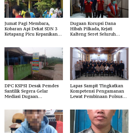
Jumat Pagi Membara,
Dugaan Korupsi Dana
Kobaran Api Dekat SDN 3
Hibah Pilkada, Kejati
Ketapang Picu Kepanikan
Kalteng Seret Seluruh
Siswa
Komisioner KPU Kotim
DPC KSPSI Desak Pemdes
Lapas Sampit Tingkatkan
Santilik Segera Gelar
Kompetensi Pengamanan
Mediasi Dugaan
Lewat Pembinaan Polsus
Perselisihan Hubungan
Polda Kalteng
Industrial