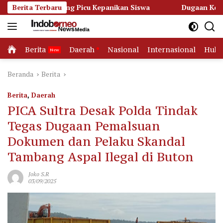
Langsung
ang Picu Kepanikan Siswa
Berita Terbaru
Dugaan Korupsi Dana Hibah Pil
ke
konten
Home
Berita
Daerah
Nasional
Internasional
Huk
Beranda
Berita
Berita
,
Daerah
PICA Sultra Desak Polda Tindak
Tegas Dugaan Pemalsuan
Dokumen dan Pelaku Skandal
Tambang Aspal Ilegal di Buton
Joko S.R
03/09/2025