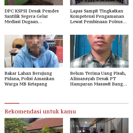
DPC KSPSI Desak Pemdes
Lapas Sampit Tingkatkan
Santilik Segera Gelar
Kompetensi Pengamanan
Mediasi Dugaan
Lewat Pembinaan Polsus
Perselisihan Hubungan
Polda Kalteng
Industrial
Bakar Lahan Berujung
Belum Terima Uang Pisah,
Pidana, Polisi Amankan
Alimansyah Desak PT
Warga MB Ketapang
Hamparan Masawit Bangun
Persada Penuhi Hak
Pekerja
Rekomendasi untuk kamu