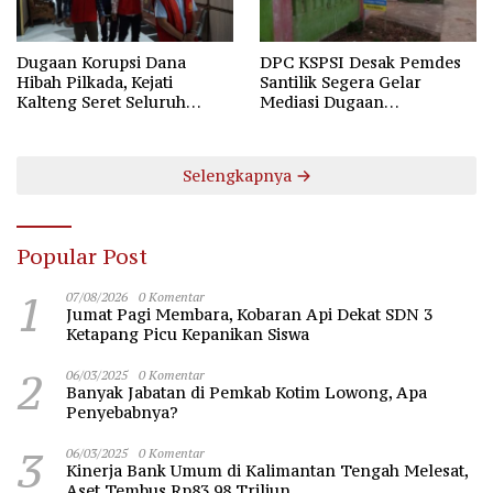
Dugaan Korupsi Dana
DPC KSPSI Desak Pemdes
Hibah Pilkada, Kejati
Santilik Segera Gelar
Kalteng Seret Seluruh
Mediasi Dugaan
Komisioner KPU Kotim
Perselisihan Hubungan
Industrial
Selengkapnya
Popular Post
1
07/08/2026
0 Komentar
Jumat Pagi Membara, Kobaran Api Dekat SDN 3
Ketapang Picu Kepanikan Siswa
2
06/03/2025
0 Komentar
Banyak Jabatan di Pemkab Kotim Lowong, Apa
Penyebabnya?
3
06/03/2025
0 Komentar
Kinerja Bank Umum di Kalimantan Tengah Melesat,
Aset Tembus Rp83,98 Triliun