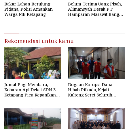
Bakar Lahan Berujung
Belum Terima Uang Pisah,
Pidana, Polisi Amankan
Alimansyah Desak PT
Warga MB Ketapang
Hamparan Masawit Bangun
Persada Penuhi Hak
Pekerja
Rekomendasi untuk kamu
Jumat Pagi Membara,
Dugaan Korupsi Dana
Kobaran Api Dekat SDN 3
Hibah Pilkada, Kejati
Ketapang Picu Kepanikan
Kalteng Seret Seluruh
Siswa
Komisioner KPU Kotim