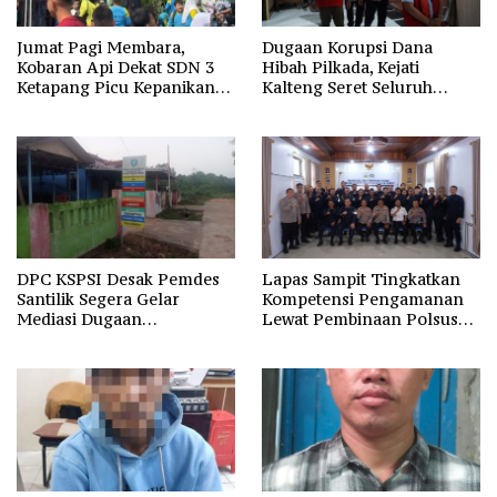
Jumat Pagi Membara,
Dugaan Korupsi Dana
Kobaran Api Dekat SDN 3
Hibah Pilkada, Kejati
Ketapang Picu Kepanikan
Kalteng Seret Seluruh
Siswa
Komisioner KPU Kotim
DPC KSPSI Desak Pemdes
Lapas Sampit Tingkatkan
Santilik Segera Gelar
Kompetensi Pengamanan
Mediasi Dugaan
Lewat Pembinaan Polsus
Perselisihan Hubungan
Polda Kalteng
Industrial