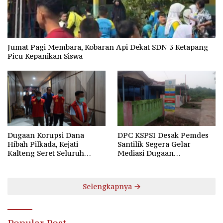
Jumat Pagi Membara, Kobaran Api Dekat SDN 3 Ketapang
Picu Kepanikan Siswa
Dugaan Korupsi Dana
DPC KSPSI Desak Pemdes
Hibah Pilkada, Kejati
Santilik Segera Gelar
Kalteng Seret Seluruh
Mediasi Dugaan
Komisioner KPU Kotim
Perselisihan Hubungan
Industrial
Selengkapnya
Popular Post