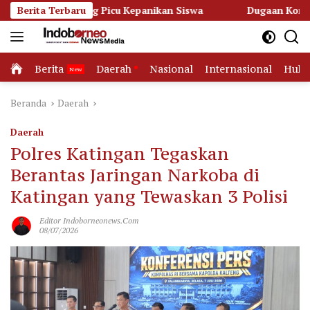
Langsung
pang Picu Kepanikan Siswa
Berita Terbaru
Dugaan Korupsi Dana Hibah P
ke
konten
Home
Berita
Daerah
Nasional
Internasional
Huk
Beranda
Daerah
Daerah
Polres Katingan Tegaskan
Berantas Jaringan Narkoba di
Katingan yang Tewaskan 3 Polisi
Editor Indoborneonews.com
08/07/2026