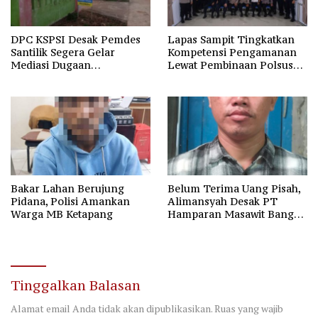
DPC KSPSI Desak Pemdes
Lapas Sampit Tingkatkan
Santilik Segera Gelar
Kompetensi Pengamanan
Mediasi Dugaan
Lewat Pembinaan Polsus
Perselisihan Hubungan
Polda Kalteng
Industrial
Bakar Lahan Berujung
Belum Terima Uang Pisah,
Pidana, Polisi Amankan
Alimansyah Desak PT
Warga MB Ketapang
Hamparan Masawit Bangun
Persada Penuhi Hak
Pekerja
Tinggalkan Balasan
Alamat email Anda tidak akan dipublikasikan.
Ruas yang wajib