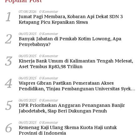
1
07/08/2026
0 Komentar
Jumat Pagi Membara, Kobaran Api Dekat SDN 3
Ketapang Picu Kepanikan Siswa
2
06/03/2025
0 Komentar
Banyak Jabatan di Pemkab Kotim Lowong, Apa
Penyebabnya?
3
06/03/2025
0 Komentar
Kinerja Bank Umum di Kalimantan Tengah Melesat,
Aset Tembus Rp83,98 Triliun
4
06/03/2025
0 Komentar
Wapres Gibran Pastikan Pemerataan Akses
Pendidikan, Tinjau Pembangunan Universitas Syekh
Nawawi Banten
5
06/03/2025
0 Komentar
DPR Prioritaskan Anggaran Penanganan Banjir
Jabodetabek, Siap Beri Dukungan Penuh
6
06/03/2025
0 Komentar
Kemenag Kaji Ulang Skema Kuota Haji untuk
Provinsi di Indonesia