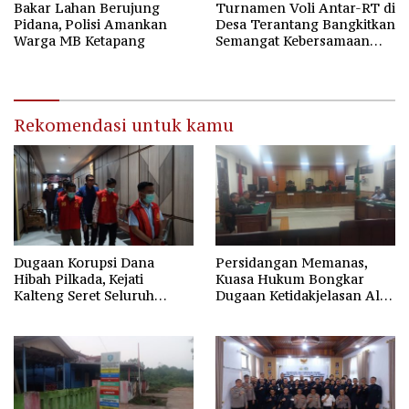
Bakar Lahan Berujung
Turnamen Voli Antar-RT di
Pidana, Polisi Amankan
Desa Terantang Bangkitkan
Warga MB Ketapang
Semangat Kebersamaan
Warga
Rekomendasi untuk kamu
Dugaan Korupsi Dana
Persidangan Memanas,
Hibah Pilkada, Kejati
Kuasa Hukum Bongkar
Kalteng Seret Seluruh
Dugaan Ketidakjelasan Alur
Komisioner KPU Kotim
Fee Rp2.500 per Ton PT
WMGK