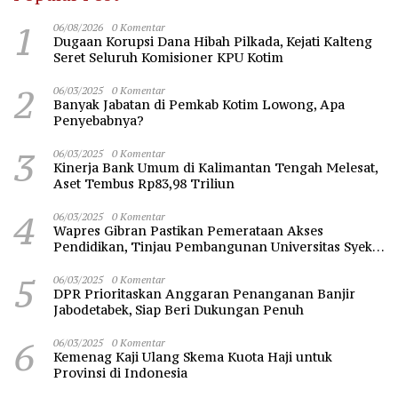
1
06/08/2026
0 Komentar
Dugaan Korupsi Dana Hibah Pilkada, Kejati Kalteng
Seret Seluruh Komisioner KPU Kotim
2
06/03/2025
0 Komentar
Banyak Jabatan di Pemkab Kotim Lowong, Apa
Penyebabnya?
3
06/03/2025
0 Komentar
Kinerja Bank Umum di Kalimantan Tengah Melesat,
Aset Tembus Rp83,98 Triliun
4
06/03/2025
0 Komentar
Wapres Gibran Pastikan Pemerataan Akses
Pendidikan, Tinjau Pembangunan Universitas Syekh
Nawawi Banten
5
06/03/2025
0 Komentar
DPR Prioritaskan Anggaran Penanganan Banjir
Jabodetabek, Siap Beri Dukungan Penuh
6
06/03/2025
0 Komentar
Kemenag Kaji Ulang Skema Kuota Haji untuk
Provinsi di Indonesia