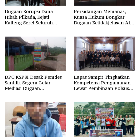
Dugaan Korupsi Dana
Persidangan Memanas,
Hibah Pilkada, Kejati
Kuasa Hukum Bongkar
Kalteng Seret Seluruh
Dugaan Ketidakjelasan Alur
Komisioner KPU Kotim
Fee Rp2.500 per Ton PT
WMGK
DPC KSPSI Desak Pemdes
Lapas Sampit Tingkatkan
Santilik Segera Gelar
Kompetensi Pengamanan
Mediasi Dugaan
Lewat Pembinaan Polsus
Perselisihan Hubungan
Polda Kalteng
Industrial