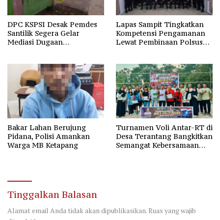
DPC KSPSI Desak Pemdes
Lapas Sampit Tingkatkan
Santilik Segera Gelar
Kompetensi Pengamanan
Mediasi Dugaan
Lewat Pembinaan Polsus
Perselisihan Hubungan
Polda Kalteng
Industrial
Bakar Lahan Berujung
Turnamen Voli Antar-RT di
Pidana, Polisi Amankan
Desa Terantang Bangkitkan
Warga MB Ketapang
Semangat Kebersamaan
Warga
Tinggalkan Balasan
Alamat email Anda tidak akan dipublikasikan.
Ruas yang wajib