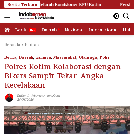
Langsung
 Seluruh Komisioner KPU Kotim
Berita Terbaru
Persidangan Memanas, Ku
ke
konten
Home
Berita
Daerah
Nasional
Internasional
Huk
Beranda
Berita
Berita
,
Daerah
,
Lainnya
,
Masyarakat
,
Olahraga
,
Polri
Polres Kotim Kolaborasi dengan
Bikers Sampit Tekan Angka
Kecelakaan
Editor Indoborneonews.com
24/05/2026