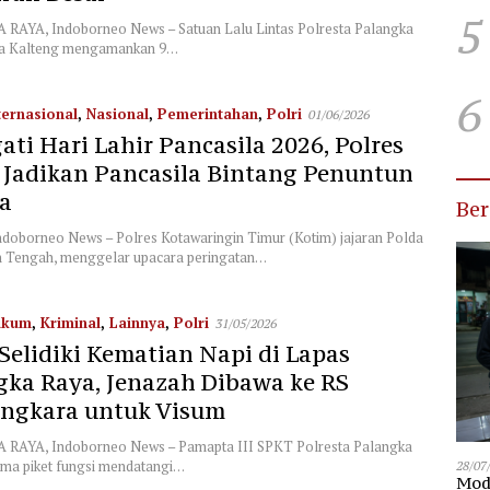
5
AYA, Indoborneo News – Satuan Lalu Lintas Polresta Palangka
da Kalteng mengamankan 9…
6
ternasional
,
Nasional
,
Pemerintahan
,
Polri
01/06/2026
ati Hari Lahir Pancasila 2026, Polres
 Jadikan Pancasila Bintang Penuntun
a
Be
doborneo News – Polres Kotawaringin Timur (Kotim) jajaran Polda
 Tengah, menggelar upacara peringatan…
ukum
,
Kriminal
,
Lainnya
,
Polri
31/05/2026
 Selidiki Kematian Napi di Lapas
gka Raya, Jenazah Dibawa ke RS
ngkara untuk Visum
RAYA, Indoborneo News – Pamapta III SPKT Polresta Palangka
ma piket fungsi mendatangi…
28/07
Modu