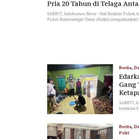
Pria 20 Tahun di Telaga Ant
Diamankan Polisi
SAMPIT, Indoborneo News – Unit Reskrim Polsek A
Polres Kotawaringin Timur (Kotim) mengamankan
Berita
,
Da
Edark
03/06/2026
Gang 
Ketap
SAMPIT, I
berinisial 
Berita
,
Da
Polri