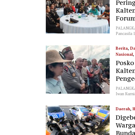
Pering
01/06/2026
Kalte
Forum
PALANGKA R
Pancasila 
Berita
,
Da
Nasional
Posko 
01/06/2026
Kalte
Penge
PALANGKA 
Iwan Kurni
Daerah
,
Digebe
Warga
Bunda