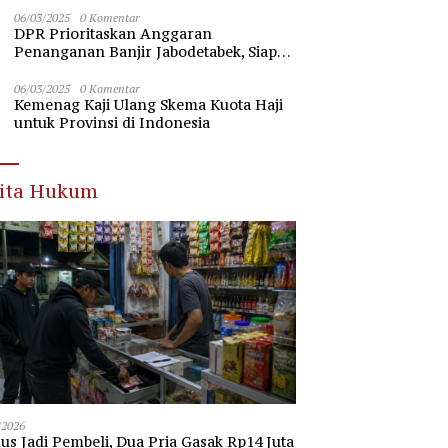
Nawawi Banten
06/03/2025
0 Komentar
DPR Prioritaskan Anggaran
Penanganan Banjir Jabodetabek, Siap
Beri Dukungan Penuh
06/03/2025
0 Komentar
Kemenag Kaji Ulang Skema Kuota Haji
untuk Provinsi di Indonesia
rita Hukum
/2026
s Jadi Pembeli, Dua Pria Gasak Rp14 Juta