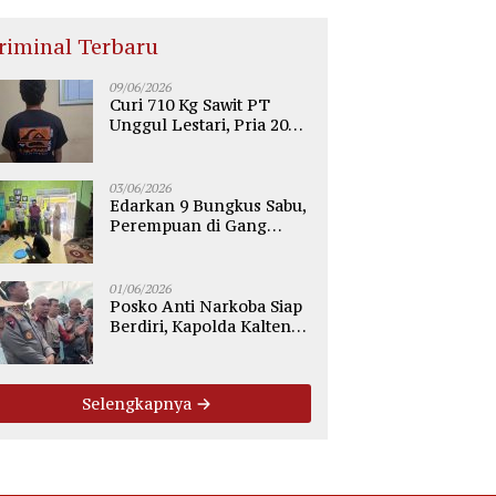
riminal Terbaru
09/06/2026
Curi 710 Kg Sawit PT
Unggul Lestari, Pria 20
Tahun di Telaga Antang
Kotim Diamankan Polisi
03/06/2026
Edarkan 9 Bungkus Sabu,
Perempuan di Gang
Tiung Sampit Ditangkap
Polsek Ketapang
01/06/2026
Posko Anti Narkoba Siap
Berdiri, Kapolda Kalteng:
Tegaskan Tidak Ada
Ruang bagi Pengedar di
Palangka Raya
Selengkapnya