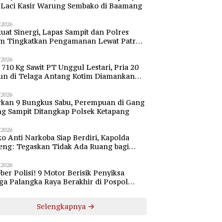
i Laci Kasir Warung Sembako di Baamang
/2026
uat Sinergi, Lapas Sampit dan Polres
im Tingkatkan Pengamanan Lewat Patroli
bang
/2026
 710 Kg Sawit PT Unggul Lestari, Pria 20
un di Telaga Antang Kotim Diamankan
si
/2026
rkan 9 Bungkus Sabu, Perempuan di Gang
ng Sampit Ditangkap Polsek Ketapang
/2026
o Anti Narkoba Siap Berdiri, Kapolda
eng: Tegaskan Tidak Ada Ruang bagi
gedar di Palangka Raya
/2026
ber Polisi! 9 Motor Berisik Penyiksa
a Palangka Raya Berakhir di Pospol
daran Besar
Selengkapnya