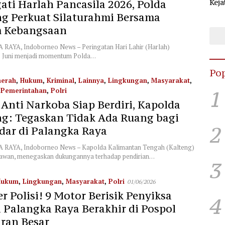
ati Harlah Pancasila 2026, Polda
Keja
Sel
ng Perkuat Silaturahmi Bersama
KPU
 Kebangsaan
AYA, Indoborneo News – Peringatan Hari Lahir (Harlah)
1 Juni menjadi momentum Polda…
Pop
erah
,
Hukum
,
Kriminal
,
Lainnya
,
Lingkungan
,
Masyarakat
,
,
Pemerintahan
,
Polri
1
Anti Narkoba Siap Berdiri, Kapolda
ng: Tegaskan Tidak Ada Ruang bagi
2
dar di Palangka Raya
RAYA, Indoborneo News – Kapolda Kalimantan Tengah (Kalteng)
awan, menegaskan dukungannya terhadap pendirian…
3
Hukum
,
Lingkungan
,
Masyarakat
,
Polri
01/06/2026
r Polisi! 9 Motor Berisik Penyiksa
4
 Palangka Raya Berakhir di Pospol
ran Besar