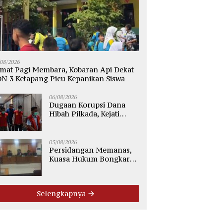
KSPSI Desak Pemdes
Lapas Sampit Tingkatkan
B
lik Segera Gelar Mediasi
Kompetensi Pengamanan
P
an Perselisihan
Lewat Pembinaan Polsus
W
/08/2026
ngan Industrial
Polda Kalteng
mat Pagi Membara, Kobaran Api Dekat
N 3 Ketapang Picu Kepanikan Siswa
06/08/2026
Dugaan Korupsi Dana
Hibah Pilkada, Kejati
Kalteng Seret Seluruh
Komisioner KPU Kotim
05/08/2026
Persidangan Memanas,
Kuasa Hukum Bongkar
Dugaan Ketidakjelasan
Alur Fee Rp2.500 per Ton
PT WMGK
Selengkapnya