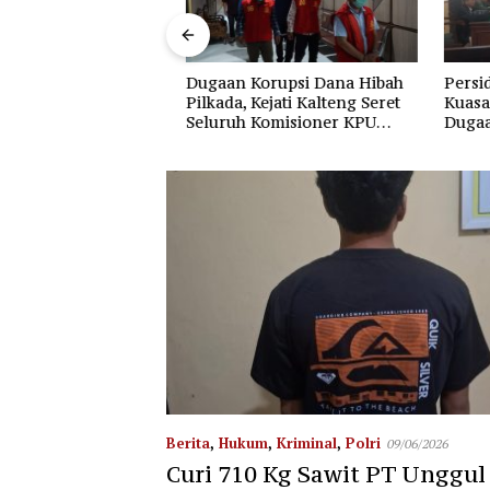
Dugaan Korupsi Dana Hibah
Persida
 Membara,
Pilkada, Kejati Kalteng Seret
Kuasa H
i Dekat SDN 3
Seluruh Komisioner KPU
Dugaan 
icu Kepanikan
Kotim
Fee Rp2
WMGK
Berita
,
Hukum
,
Kriminal
,
Polri
09/06/2026
Curi 710 Kg Sawit PT Unggul 