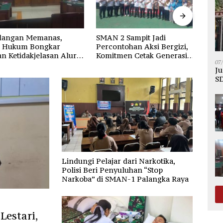
ngan Memanas,
SMAN 2 Sampit Jadi
DPC 
ukum Bongkar
Percontohan Aksi Bergizi,
Santi
Ketidakjelasan Alur
Komitmen Cetak Generasi
Duga
07
.500 per Ton PT
Sehat dan Bebas Stunting
Hubu
Ju
SD
Lindungi Pelajar dari Narkotika,
Polisi Beri Penyuluhan “Stop
Narkoba” di SMAN-1 Palangka Raya
Lestari,