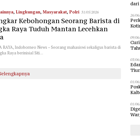
dar
ainnya
,
Lingkungan
,
Masyarakat
,
Polri
31/05/2026
26/06
ngkar Kebohongan Seorang Barista di
Perk
Kot
gka Raya Tuduh Mantan Lecehkan
Sam
ya
09/06
Curi
AYA, Indoborneo News – Seorang mahasiswi sekaligus barista di
Tah
ka Raya berinisial Siti…
Poli
03/06
Eda
Tiu
Selengkapnya
01/06
Posk
Kalt
Pen
01/06
Dige
Warg
Bun