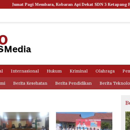
Membara, Kobaran Api Dekat SDN 3 Ketapang Picu Kepanikan Sis
al
Internasional
Hukum
Kriminal
Olahraga
Pem
omi
Berita Kesehatan
Berita Pendidikan
Berita Teknolo
B