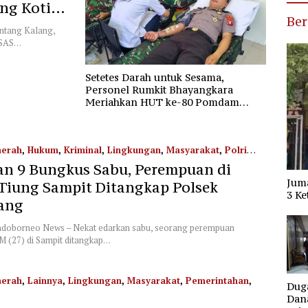
ang Kotim
Ber
ntang Kalang,
 SAS…
Setetes Darah untuk Sesama,
Personel Rumkit Bhayangkara
Meriahkan HUT ke-80 Pomdam
dengan Donor Darah
erah
,
Hukum
,
Kriminal
,
Lingkungan
,
Masyarakat
,
Polri
an 9 Bungkus Sabu, Perempuan di
Jum
Tiung Sampit Ditangkap Polsek
3 Ke
ang
ndoborneo News – Nekat edarkan sabu, seorang perempuan
SM (27) di Sampit ditangkap…
erah
,
Lainnya
,
Lingkungan
,
Masyarakat
,
Pemerintahan
,
Dug
Dana