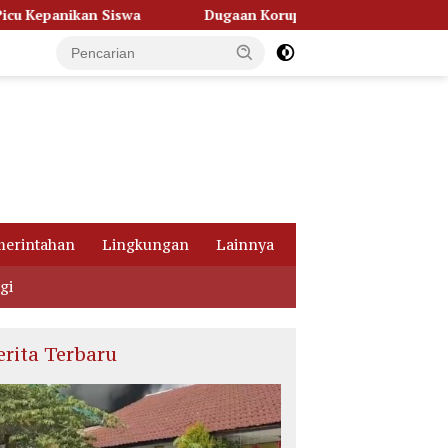
wa
Dugaan Korupsi Dana Hibah Pilkada, Kejati Kalteng S
erintahan
Lingkungan
Lainnya
gi
erita Terbaru