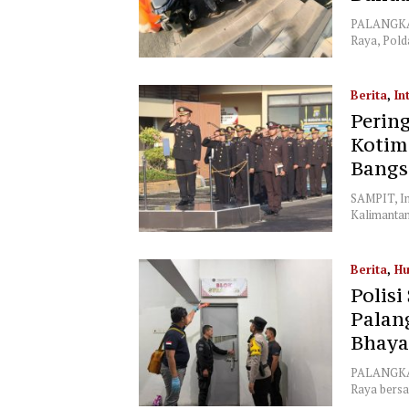
PALANGKA R
Raya, Pol
Berita
,
In
Pering
Kotim
Bangs
SAMPIT, In
Kalimantan
Berita
,
H
Polisi
Palan
Bhaya
PALANGKA 
Raya bersa