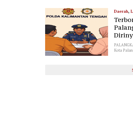
Daerah
,
L
Terbo
Palan
Dirin
PALANGKA R
Kota Palang