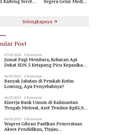
ti Kalteng Seret
Segera Gelar Mediasi
uruh Komisioner
Dugaan Perselisihan
 Kotim
Hubungan Industrial
Selengkapnya
ular Post
07/08/2026
0 Komentar
Jumat Pagi Membara, Kobaran Api
Dekat SDN 3 Ketapang Picu Kepanikan
Siswa
06/03/2025
0 Komentar
Banyak Jabatan di Pemkab Kotim
Lowong, Apa Penyebabnya?
06/03/2025
0 Komentar
Kinerja Bank Umum di Kalimantan
Tengah Melesat, Aset Tembus Rp83,98
Triliun
06/03/2025
0 Komentar
Wapres Gibran Pastikan Pemerataan
Akses Pendidikan, Tinjau
Pembangunan Universitas Syekh