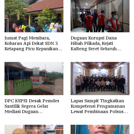
Jumat Pagi Membara,
Dugaan Korupsi Dana
Kobaran Api Dekat SDN 3
Hibah Pilkada, Kejati
Ketapang Picu Kepanikan
Kalteng Seret Seluruh
Siswa
Komisioner KPU Kotim
DPC KSPSI Desak Pemdes
Lapas Sampit Tingkatkan
Santilik Segera Gelar
Kompetensi Pengamanan
Mediasi Dugaan
Lewat Pembinaan Polsus
Perselisihan Hubungan
Polda Kalteng
Industrial