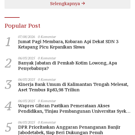
Selengkapnya
Popular Post
1
07/08/2026
0 Komentar
Jumat Pagi Membara, Kobaran Api Dekat SDN 3
Ketapang Picu Kepanikan Siswa
2
06/03/2025
0 Komentar
Banyak Jabatan di Pemkab Kotim Lowong, Apa
Penyebabnya?
3
06/03/2025
0 Komentar
Kinerja Bank Umum di Kalimantan Tengah Melesat,
Aset Tembus Rp83,98 Triliun
4
06/03/2025
0 Komentar
Wapres Gibran Pastikan Pemerataan Akses
Pendidikan, Tinjau Pembangunan Universitas Syekh
Nawawi Banten
5
06/03/2025
0 Komentar
DPR Prioritaskan Anggaran Penanganan Banjir
Jabodetabek, Siap Beri Dukungan Penuh