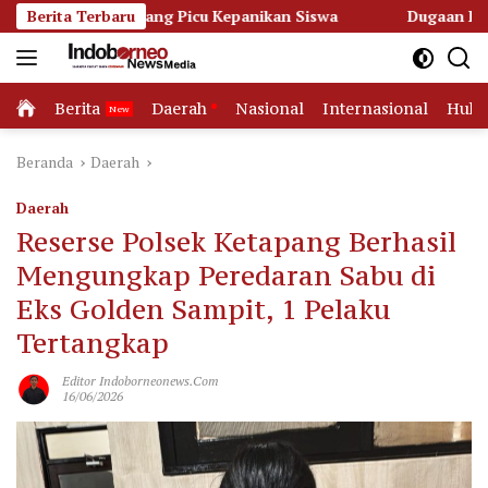
Langsung
apang Picu Kepanikan Siswa
Berita Terbaru
Dugaan Korupsi Dana Hibah P
ke
konten
Home
Berita
Daerah
Nasional
Internasional
Huk
Beranda
Daerah
Daerah
Reserse Polsek Ketapang Berhasil
Mengungkap Peredaran Sabu di
Eks Golden Sampit, 1 Pelaku
Tertangkap
Editor Indoborneonews.com
16/06/2026