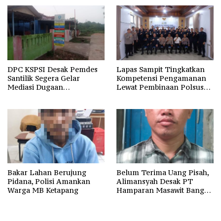
DPC KSPSI Desak Pemdes
Lapas Sampit Tingkatkan
Santilik Segera Gelar
Kompetensi Pengamanan
Mediasi Dugaan
Lewat Pembinaan Polsus
Perselisihan Hubungan
Polda Kalteng
Industrial
Bakar Lahan Berujung
Belum Terima Uang Pisah,
Pidana, Polisi Amankan
Alimansyah Desak PT
Warga MB Ketapang
Hamparan Masawit Bangun
Persada Penuhi Hak
Pekerja