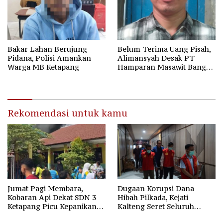
Bakar Lahan Berujung
Belum Terima Uang Pisah,
Pidana, Polisi Amankan
Alimansyah Desak PT
Warga MB Ketapang
Hamparan Masawit Bangun
Persada Penuhi Hak
Pekerja
Rekomendasi untuk kamu
Jumat Pagi Membara,
Dugaan Korupsi Dana
Kobaran Api Dekat SDN 3
Hibah Pilkada, Kejati
Ketapang Picu Kepanikan
Kalteng Seret Seluruh
Siswa
Komisioner KPU Kotim