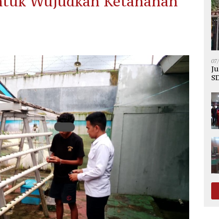
untuk Wujudkan Ketahanan
07
Ju
SD