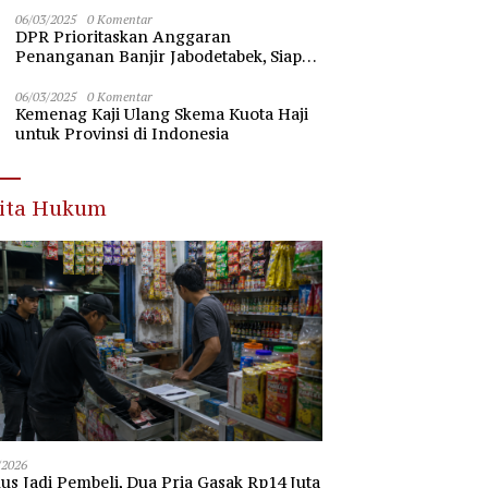
Nawawi Banten
06/03/2025
0 Komentar
DPR Prioritaskan Anggaran
Penanganan Banjir Jabodetabek, Siap
Beri Dukungan Penuh
06/03/2025
0 Komentar
Kemenag Kaji Ulang Skema Kuota Haji
untuk Provinsi di Indonesia
rita Hukum
/2026
s Jadi Pembeli, Dua Pria Gasak Rp14 Juta