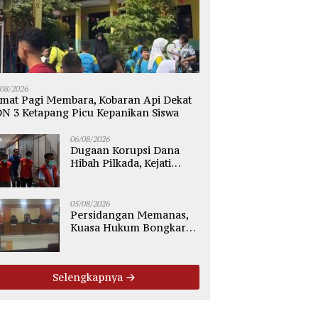
/08/2026
mat Pagi Membara, Kobaran Api Dekat
N 3 Ketapang Picu Kepanikan Siswa
06/08/2026
Dugaan Korupsi Dana
Hibah Pilkada, Kejati
Kalteng Seret Seluruh
Komisioner KPU Kotim
05/08/2026
Persidangan Memanas,
Kuasa Hukum Bongkar
Dugaan Ketidakjelasan
Alur Fee Rp2.500 per Ton
PT WMGK
Selengkapnya