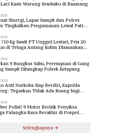
i Laci Kasir Warung Sembako di Baamang
/2026
uat Sinergi, Lapas Sampit dan Polres
im Tingkatkan Pengamanan Lewat Patroli
bang
/2026
 710 Kg Sawit PT Unggul Lestari, Pria 20
un di Telaga Antang Kotim Diamankan
si
/2026
rkan 9 Bungkus Sabu, Perempuan di Gang
ng Sampit Ditangkap Polsek Ketapang
/2026
o Anti Narkoba Siap Berdiri, Kapolda
eng: Tegaskan Tidak Ada Ruang bagi
gedar di Palangka Raya
/2026
ber Polisi! 9 Motor Berisik Penyiksa
a Palangka Raya Berakhir di Pospol
daran Besar
Selengkapnya