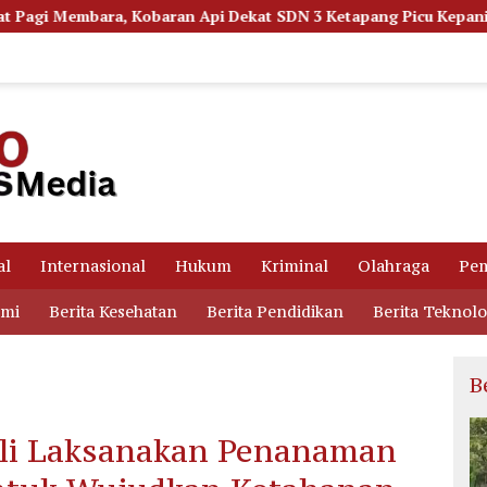
 Api Dekat SDN 3 Ketapang Picu Kepanikan Siswa
Dugaan
al
Internasional
Hukum
Kriminal
Olahraga
Pem
omi
Berita Kesehatan
Berita Pendidikan
Berita Teknolo
B
li Laksanakan Penanaman