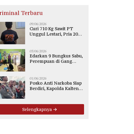
riminal Terbaru
09/06/2026
Curi 710 Kg Sawit PT
Unggul Lestari, Pria 20
Tahun di Telaga Antang
Kotim Diamankan Polisi
03/06/2026
Edarkan 9 Bungkus Sabu,
Perempuan di Gang
Tiung Sampit Ditangkap
Polsek Ketapang
01/06/2026
Posko Anti Narkoba Siap
Berdiri, Kapolda Kalteng:
Tegaskan Tidak Ada
Ruang bagi Pengedar di
Palangka Raya
Selengkapnya