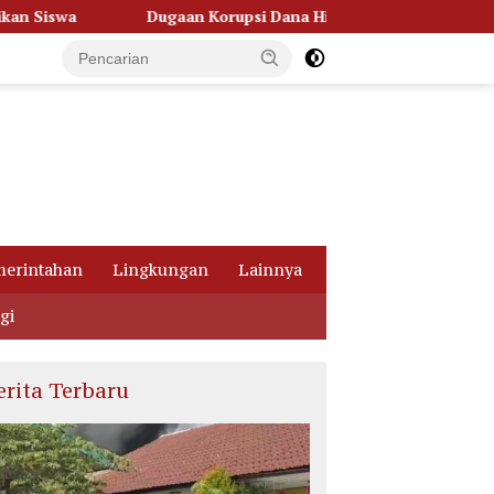
 Korupsi Dana Hibah Pilkada, Kejati Kalteng Seret Seluruh Komi
erintahan
Lingkungan
Lainnya
gi
erita Terbaru