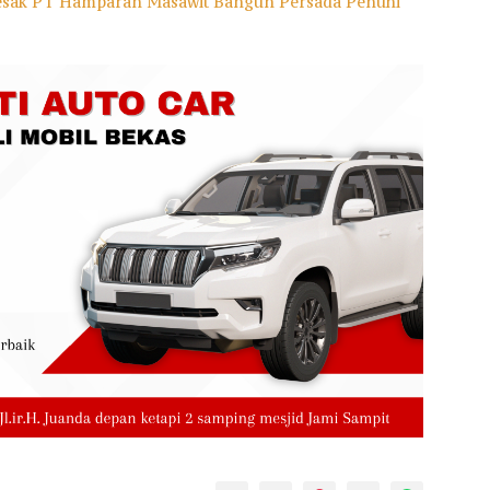
esak PT Hamparan Masawit Bangun Persada Penuhi