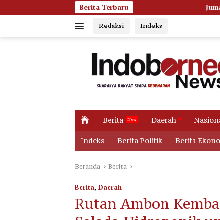
Langsung
Berita Terbaru
Jumat Pagi Membara, Kobaran
ke
Redaksi
Indeks
konten
H
Berita
Daerah
Nasion
o
m
Indeks
Berita Politik
Berita Ekon
e
Beranda
Berita
Berita
,
Daerah
Rutan Ambon Kemba