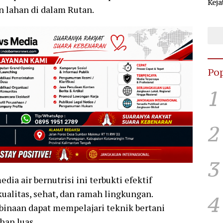
Keja
 lahan di dalam Rutan.
Sel
KPU
Pop
1
2
3
ia air bernutrisi ini terbukti efektif
alitas, sehat, dan ramah lingkungan.
4
binaan dapat mempelajari teknik bertani
an luas.