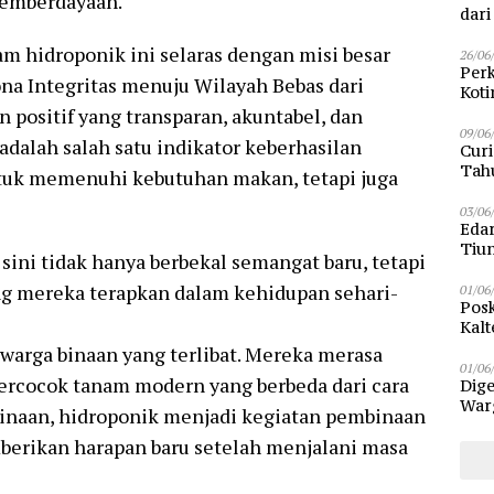
pemberdayaan.
dar
 hidroponik ini selaras dengan misi besar
26/06
Perk
 Integritas menuju Wilayah Bebas dari
Kot
Sam
 positif yang transparan, akuntabel, dan
09/06
adalah salah satu indikator keberhasilan
Curi
Tah
tuk memenuhi kebutuhan makan, tetapi juga
Poli
03/06
Eda
Tiu
sini tidak hanya berbekal semangat baru, tetapi
ng mereka terapkan dalam kehidupan sehari-
01/06
Posk
Kalt
Pen
 warga binaan yang terlibat. Mereka merasa
01/06
rcocok tanam modern yang berbeda dari cara
Dige
Warg
binaan, hidroponik menjadi kegiatan pembinaan
Bun
erikan harapan baru setelah menjalani masa