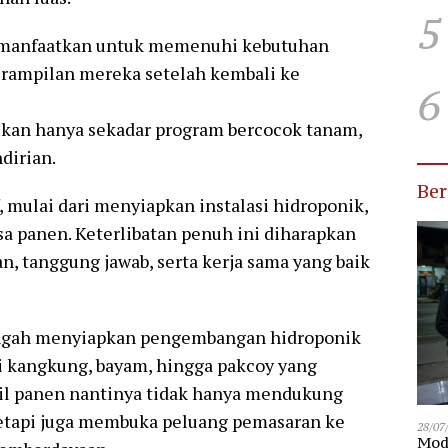
5
 dimanfaatkan untuk memenuhi kebutuhan
erampilan mereka setelah kembali ke
6
ukan hanya sekadar program bercocok tanam,
dirian.
Be
, mulai dari menyiapkan instalasi hidroponik,
 panen. Keterlibatan penuh ini diharapkan
, tanggung jawab, serta kerja sama yang baik
tengah menyiapkan pengembangan hidroponik
ti kangkung, bayam, hingga pakcoy yang
sil panen nantinya tidak hanya mendukung
tetapi juga membuka peluang pemasaran ke
28/07
Modu