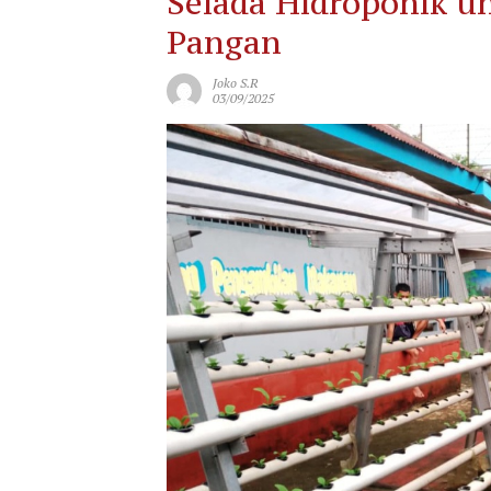
Selada Hidroponik 
Pangan
Joko S.R
03/09/2025