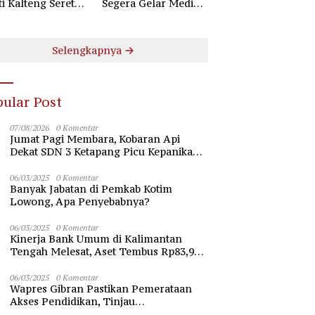
ti Kalteng Seret
Segera Gelar Mediasi
uruh Komisioner
Dugaan Perselisihan
 Kotim
Hubungan Industrial
Selengkapnya
ular Post
07/08/2026
0 Komentar
Jumat Pagi Membara, Kobaran Api
Dekat SDN 3 Ketapang Picu Kepanikan
Siswa
06/03/2025
0 Komentar
Banyak Jabatan di Pemkab Kotim
Lowong, Apa Penyebabnya?
06/03/2025
0 Komentar
Kinerja Bank Umum di Kalimantan
Tengah Melesat, Aset Tembus Rp83,98
Triliun
06/03/2025
0 Komentar
Wapres Gibran Pastikan Pemerataan
Akses Pendidikan, Tinjau
Pembangunan Universitas Syekh