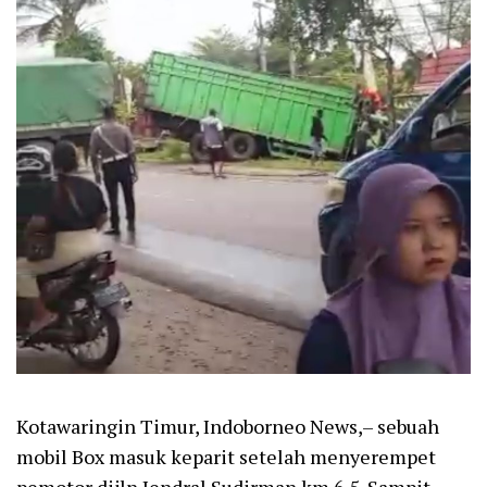
Kotawaringin Timur, Indoborneo News,– sebuah
mobil Box masuk keparit setelah menyerempet
pemotor dijln Jendral Sudirman km 6.5. Sampit