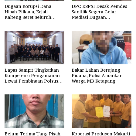
Dugaan Korupsi Dana
DPC KSPSI Desak Pemdes
Hibah Pilkada, Kejati
Santilik Segera Gelar
Kalteng Seret Seluruh
Mediasi Dugaan
Komisioner KPU Kotim
Perselisihan Hubungan
Industrial
Lapas Sampit Tingkatkan
Bakar Lahan Berujung
Kompetensi Pengamanan
Pidana, Polisi Amankan
Lewat Pembinaan Polsus
Warga MB Ketapang
Polda Kalteng
Belum Terima Uang Pisah,
Koperasi Produsen Makarti