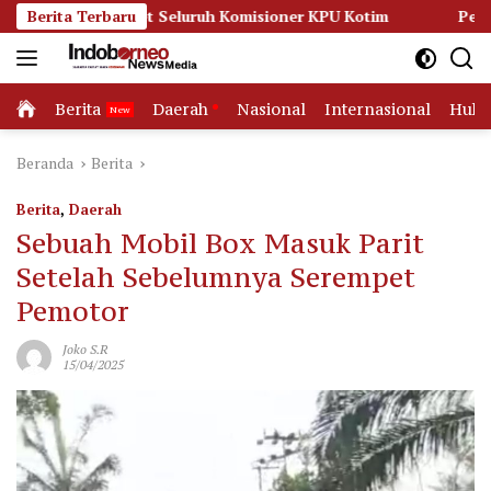
Langsung
Seret Seluruh Komisioner KPU Kotim
Berita Terbaru
Persidangan Memana
ke
konten
Home
Berita
Daerah
Nasional
Internasional
Huk
Beranda
Berita
Berita
,
Daerah
Sebuah Mobil Box Masuk Parit
Setelah Sebelumnya Serempet
Pemotor
Joko S.R
15/04/2025