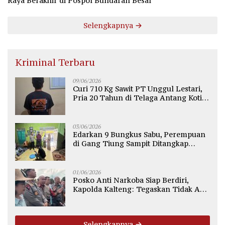
Raya Berakhir di Pospol Bundaran Besar
Selengkapnya
Kriminal Terbaru
09/06/2026
Curi 710 Kg Sawit PT Unggul Lestari,
Pria 20 Tahun di Telaga Antang Kotim
Diamankan Polisi
03/06/2026
Edarkan 9 Bungkus Sabu, Perempuan
di Gang Tiung Sampit Ditangkap
Polsek Ketapang
01/06/2026
Posko Anti Narkoba Siap Berdiri,
Kapolda Kalteng: Tegaskan Tidak Ada
Ruang bagi Pengedar di Palangka
Raya
Selengkapnya