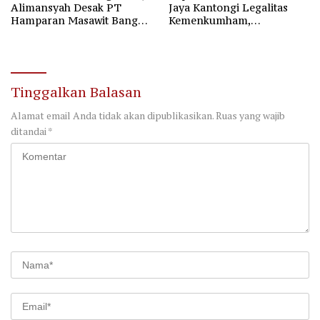
Alimansyah Desak PT
Jaya Kantongi Legalitas
Hamparan Masawit Bangun
Kemenkumham,
Persada Penuhi Hak
Kepengurusan Baru Resmi
Pekerja
Sah Sesuai AD/ART
Tinggalkan Balasan
Alamat email Anda tidak akan dipublikasikan.
Ruas yang wajib
ditandai
*