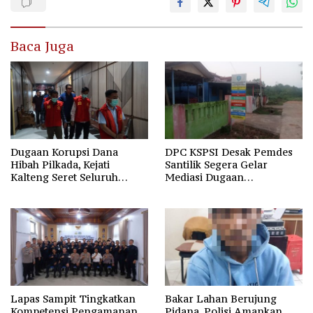
Baca Juga
Dugaan Korupsi Dana
DPC KSPSI Desak Pemdes
Hibah Pilkada, Kejati
Santilik Segera Gelar
Kalteng Seret Seluruh
Mediasi Dugaan
Komisioner KPU Kotim
Perselisihan Hubungan
Industrial
Lapas Sampit Tingkatkan
Bakar Lahan Berujung
Kompetensi Pengamanan
Pidana, Polisi Amankan