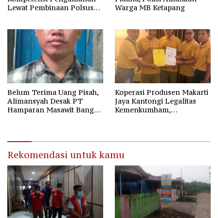
Lewat Pembinaan Polsus
Warga MB Ketapang
Polda Kalteng
Belum Terima Uang Pisah,
Koperasi Produsen Makarti
Alimansyah Desak PT
Jaya Kantongi Legalitas
Hamparan Masawit Bangun
Kemenkumham,
Persada Penuhi Hak
Kepengurusan Baru Resmi
Pekerja
Sah Sesuai AD/ART
Rekomendasi untuk kamu