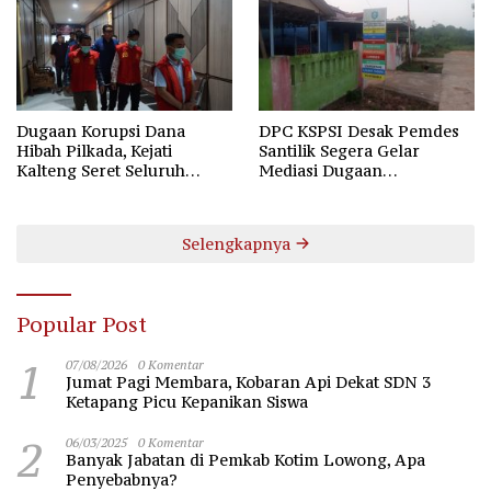
Dugaan Korupsi Dana
DPC KSPSI Desak Pemdes
Hibah Pilkada, Kejati
Santilik Segera Gelar
Kalteng Seret Seluruh
Mediasi Dugaan
Komisioner KPU Kotim
Perselisihan Hubungan
Industrial
Selengkapnya
Popular Post
1
07/08/2026
0 Komentar
Jumat Pagi Membara, Kobaran Api Dekat SDN 3
Ketapang Picu Kepanikan Siswa
2
06/03/2025
0 Komentar
Banyak Jabatan di Pemkab Kotim Lowong, Apa
Penyebabnya?