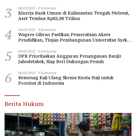
3
06/03/2025
0 Komentar
Kinerja Bank Umum di Kalimantan Tengah Melesat,
Aset Tembus Rp83,98 Triliun
4
06/03/2025
0 Komentar
Wapres Gibran Pastikan Pemerataan Akses
Pendidikan, Tinjau Pembangunan Universitas Syekh
Nawawi Banten
5
06/03/2025
0 Komentar
DPR Prioritaskan Anggaran Penanganan Banjir
Jabodetabek, Siap Beri Dukungan Penuh
6
06/03/2025
0 Komentar
Kemenag Kaji Ulang Skema Kuota Haji untuk
Provinsi di Indonesia
Berita Hukum