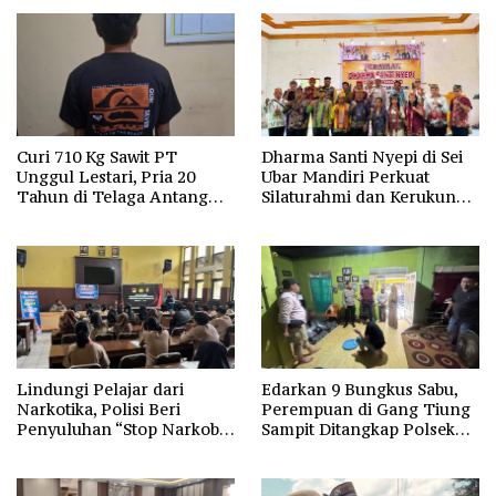
Curi 710 Kg Sawit PT
Dharma Santi Nyepi di Sei
Unggul Lestari, Pria 20
Ubar Mandiri Perkuat
Tahun di Telaga Antang
Silaturahmi dan Kerukunan
Kotim Diamankan Polisi
Umat
Lindungi Pelajar dari
Edarkan 9 Bungkus Sabu,
Narkotika, Polisi Beri
Perempuan di Gang Tiung
Penyuluhan “Stop Narkoba”
Sampit Ditangkap Polsek
di SMAN-1 Palangka Raya
Ketapang