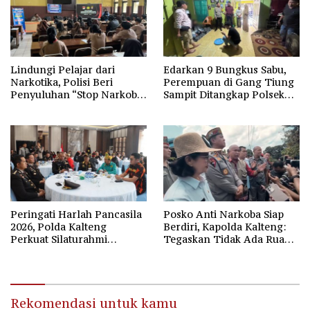
Lindungi Pelajar dari
Edarkan 9 Bungkus Sabu,
Narkotika, Polisi Beri
Perempuan di Gang Tiung
Penyuluhan “Stop Narkoba”
Sampit Ditangkap Polsek
di SMAN-1 Palangka Raya
Ketapang
Peringati Harlah Pancasila
Posko Anti Narkoba Siap
2026, Polda Kalteng
Berdiri, Kapolda Kalteng:
Perkuat Silaturahmi
Tegaskan Tidak Ada Ruang
Bersama Forum
bagi Pengedar di Palangka
Kebangsaan
Raya
Rekomendasi untuk kamu