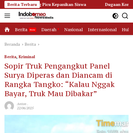
Langsung
Picu Kepanikan Siswa
Berita Terbaru
Dugaan Korupsi Dana Hibah Pilkad
ke
konten
Home
Berita
Daerah
Nasional
Internasional
Huk
Beranda
Berita
Berita
,
Kriminal
Sopir Truk Pengangkut Panel
Surya Diperas dan Diancam di
Rangka Tangko: “Kalau Nggak
Bayar, Truk Mau Dibakar”
Anton .
22/06/2025