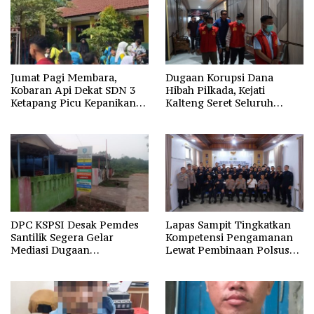
Jumat Pagi Membara,
Dugaan Korupsi Dana
Kobaran Api Dekat SDN 3
Hibah Pilkada, Kejati
Ketapang Picu Kepanikan
Kalteng Seret Seluruh
Siswa
Komisioner KPU Kotim
DPC KSPSI Desak Pemdes
Lapas Sampit Tingkatkan
Santilik Segera Gelar
Kompetensi Pengamanan
Mediasi Dugaan
Lewat Pembinaan Polsus
Perselisihan Hubungan
Polda Kalteng
Industrial