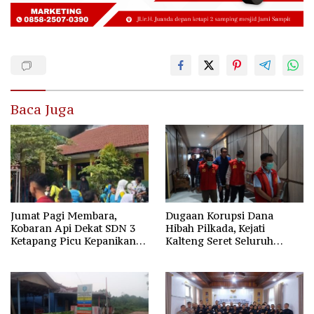
Baca Juga
Jumat Pagi Membara,
Dugaan Korupsi Dana
Kobaran Api Dekat SDN 3
Hibah Pilkada, Kejati
Ketapang Picu Kepanikan
Kalteng Seret Seluruh
Siswa
Komisioner KPU Kotim