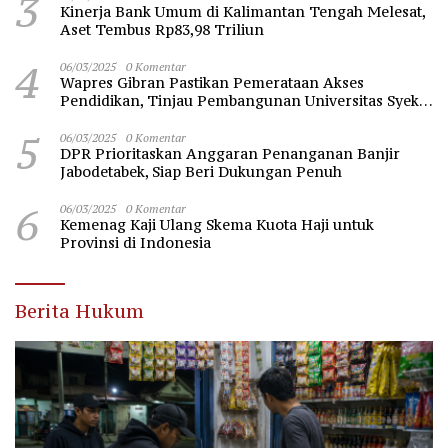
3
Kinerja Bank Umum di Kalimantan Tengah Melesat,
Aset Tembus Rp83,98 Triliun
4
06/03/2025
0 Komentar
Wapres Gibran Pastikan Pemerataan Akses
Pendidikan, Tinjau Pembangunan Universitas Syekh
Nawawi Banten
5
06/03/2025
0 Komentar
DPR Prioritaskan Anggaran Penanganan Banjir
Jabodetabek, Siap Beri Dukungan Penuh
6
06/03/2025
0 Komentar
Kemenag Kaji Ulang Skema Kuota Haji untuk
Provinsi di Indonesia
Berita Hukum