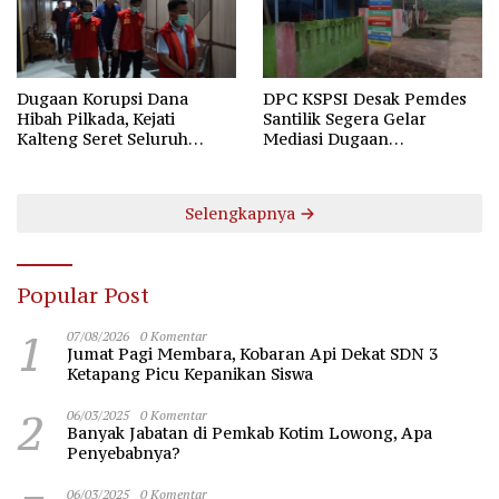
Dugaan Korupsi Dana
DPC KSPSI Desak Pemdes
Hibah Pilkada, Kejati
Santilik Segera Gelar
Kalteng Seret Seluruh
Mediasi Dugaan
Komisioner KPU Kotim
Perselisihan Hubungan
Industrial
Selengkapnya
Popular Post
1
07/08/2026
0 Komentar
Jumat Pagi Membara, Kobaran Api Dekat SDN 3
Ketapang Picu Kepanikan Siswa
2
06/03/2025
0 Komentar
Banyak Jabatan di Pemkab Kotim Lowong, Apa
Penyebabnya?
06/03/2025
0 Komentar