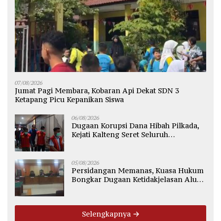
07/08/2026
Jumat Pagi Membara, Kobaran Api Dekat SDN 3
Ketapang Picu Kepanikan Siswa
06/08/2026
Dugaan Korupsi Dana Hibah Pilkada,
Kejati Kalteng Seret Seluruh
Komisioner KPU Kotim
05/08/2026
Persidangan Memanas, Kuasa Hukum
Bongkar Dugaan Ketidakjelasan Alur
Fee Rp2.500 per Ton PT WMGK
Selengkapnya