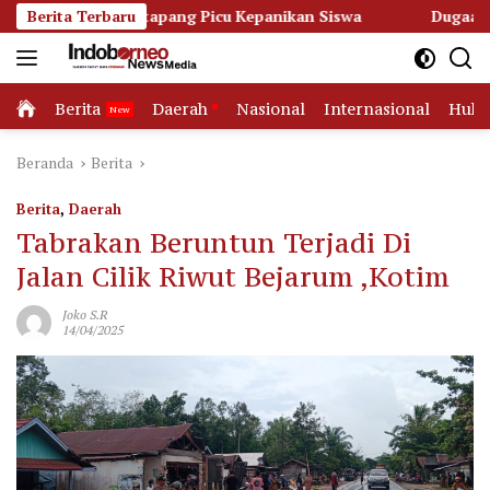
Langsung
 3 Ketapang Picu Kepanikan Siswa
Berita Terbaru
Dugaan Korupsi Dana 
ke
konten
Home
Berita
Daerah
Nasional
Internasional
Huk
Beranda
Berita
Berita
,
Daerah
Tabrakan Beruntun Terjadi Di
Jalan Cilik Riwut Bejarum ,Kotim
Joko S.R
14/04/2025