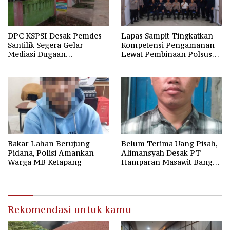
DPC KSPSI Desak Pemdes
Lapas Sampit Tingkatkan
Santilik Segera Gelar
Kompetensi Pengamanan
Mediasi Dugaan
Lewat Pembinaan Polsus
Perselisihan Hubungan
Polda Kalteng
Industrial
Bakar Lahan Berujung
Belum Terima Uang Pisah,
Pidana, Polisi Amankan
Alimansyah Desak PT
Warga MB Ketapang
Hamparan Masawit Bangun
Persada Penuhi Hak
Pekerja
Rekomendasi untuk kamu