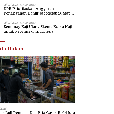
Nawawi Banten
06/03/2025
0 Komentar
DPR Prioritaskan Anggaran
Penanganan Banjir Jabodetabek, Siap
Beri Dukungan Penuh
06/03/2025
0 Komentar
Kemenag Kaji Ulang Skema Kuota Haji
untuk Provinsi di Indonesia
rita Hukum
/2026
s Jadi Pembeli, Dua Pria Gasak Rp14 Juta