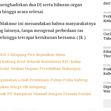
dar
enghadirkan dua DJ serta hiburan organ
 hingga acara selesai.
26/06
Perk
Kot
r Makmur ini menandakan bahwa masyarakatnya
Sam
ng lainnya, tanpa mengenal perbedaan ras
09/06
Curi
 sehingga tercapai kerukunan bersama. ( Jk )
Tah
Poli
03/06
Eda
SDN 3 Ketapang Picu Kepanikan Siswa
Tiu
ti Kalteng Seret Seluruh Komisioner KPU Kotim
01/06
 Gelar Mediasi Dugaan Perselisihan Hubungan
Posk
Kalt
Pen
ngamanan Lewat Pembinaan Polsus Polda Kalteng
01/06
Dige
mankan Warga MB Ketapang
Warg
esak PT Hamparan Masawit Bangun Persada Penuhi
Bun