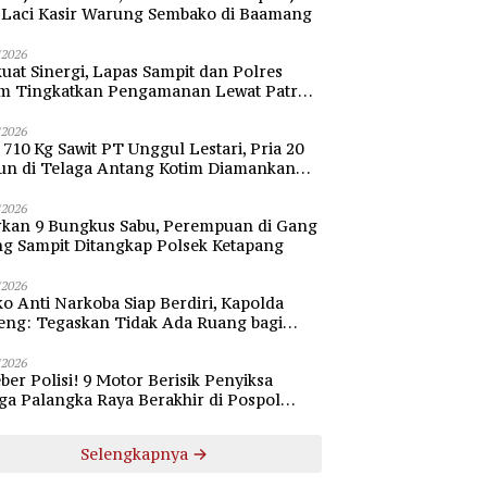
i Laci Kasir Warung Sembako di Baamang
/2026
uat Sinergi, Lapas Sampit dan Polres
im Tingkatkan Pengamanan Lewat Patroli
bang
/2026
 710 Kg Sawit PT Unggul Lestari, Pria 20
un di Telaga Antang Kotim Diamankan
si
/2026
rkan 9 Bungkus Sabu, Perempuan di Gang
ng Sampit Ditangkap Polsek Ketapang
/2026
o Anti Narkoba Siap Berdiri, Kapolda
eng: Tegaskan Tidak Ada Ruang bagi
gedar di Palangka Raya
/2026
ber Polisi! 9 Motor Berisik Penyiksa
a Palangka Raya Berakhir di Pospol
daran Besar
Selengkapnya