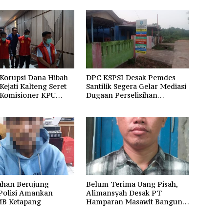
Korupsi Dana Hibah
DPC KSPSI Desak Pemdes
 Kejati Kalteng Seret
Santilik Segera Gelar Mediasi
 Komisioner KPU
Dugaan Perselisihan
Hubungan Industrial
ahan Berujung
Belum Terima Uang Pisah,
 Polisi Amankan
Alimansyah Desak PT
B Ketapang
Hamparan Masawit Bangun
Persada Penuhi Hak Pekerja