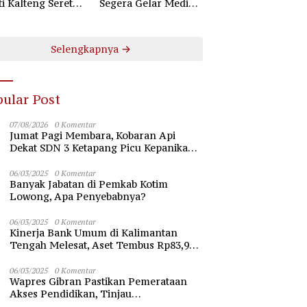
ti Kalteng Seret
Segera Gelar Mediasi
uruh Komisioner
Dugaan Perselisihan
 Kotim
Hubungan Industrial
Selengkapnya
ular Post
07/08/2026
0 Komentar
Jumat Pagi Membara, Kobaran Api
Dekat SDN 3 Ketapang Picu Kepanikan
Siswa
06/03/2025
0 Komentar
Banyak Jabatan di Pemkab Kotim
Lowong, Apa Penyebabnya?
06/03/2025
0 Komentar
Kinerja Bank Umum di Kalimantan
Tengah Melesat, Aset Tembus Rp83,98
Triliun
06/03/2025
0 Komentar
Wapres Gibran Pastikan Pemerataan
Akses Pendidikan, Tinjau
Pembangunan Universitas Syekh