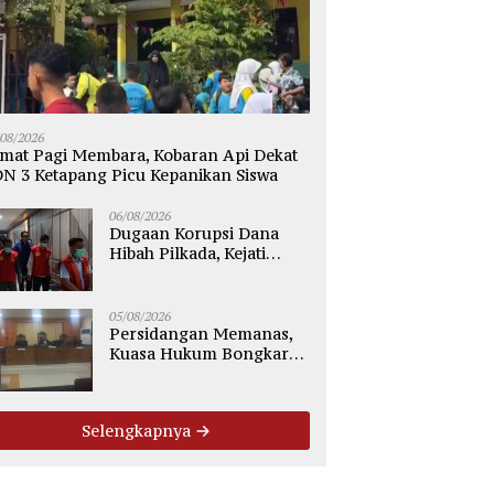
/08/2026
mat Pagi Membara, Kobaran Api Dekat
N 3 Ketapang Picu Kepanikan Siswa
06/08/2026
Dugaan Korupsi Dana
Hibah Pilkada, Kejati
Kalteng Seret Seluruh
Komisioner KPU Kotim
05/08/2026
Persidangan Memanas,
Kuasa Hukum Bongkar
Dugaan Ketidakjelasan
Alur Fee Rp2.500 per Ton
PT WMGK
Selengkapnya