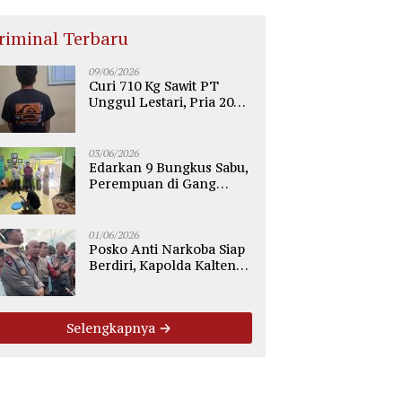
riminal Terbaru
09/06/2026
Curi 710 Kg Sawit PT
Unggul Lestari, Pria 20
Tahun di Telaga Antang
Kotim Diamankan Polisi
03/06/2026
Edarkan 9 Bungkus Sabu,
Perempuan di Gang
Tiung Sampit Ditangkap
Polsek Ketapang
01/06/2026
Posko Anti Narkoba Siap
Berdiri, Kapolda Kalteng:
Tegaskan Tidak Ada
Ruang bagi Pengedar di
Palangka Raya
Selengkapnya