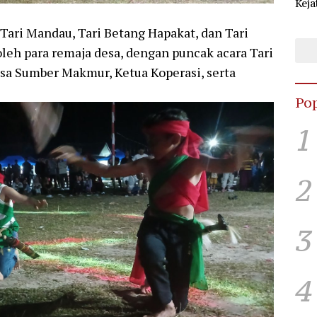
Keja
Sel
KPU
 Tari Mandau, Tari Betang Hapakat, dan Tari
leh para remaja desa, dengan puncak acara Tari
esa Sumber Makmur, Ketua Koperasi, serta
Pop
1
2
3
4