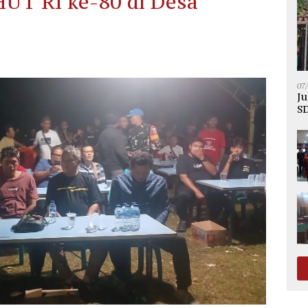
UT RI ke-80 di Desa
07
Ju
SD