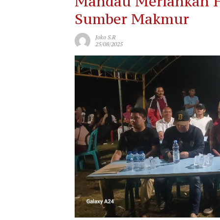
Mandau Meriahkan H
Sumber Makmur
Joko S.R
25/08/2025