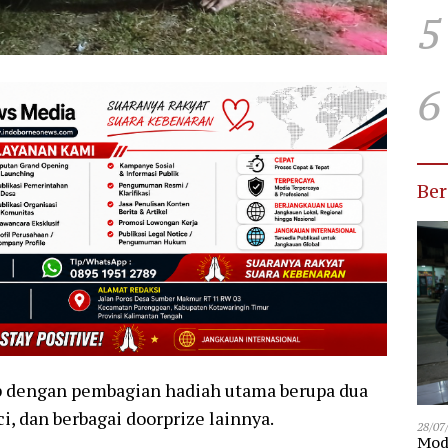
5
6
Be
p dengan pembagian hadiah utama berupa dua
ci, dan berbagai doorprize lainnya.
28/07
Modu