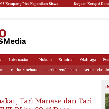
iswa
Dugaan Korupsi Dana Hibah Pilkada, Kejati Kalteng 
al
Internasional
Hukum
Kriminal
Olahraga
Pem
omi
Berita Kesehatan
Berita Pendidikan
Berita Teknolo
B
akat, Tari Manase dan Tari