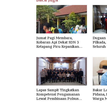
Jumat Pagi Membara,
Dugaan 
Kobaran Api Dekat SDN 3
Pilkada,
Ketapang Picu Kepanikan
Seluruh
Siswa
Kotim
Lapas Sampit Tingkatkan
Bakar L
Kompetensi Pengamanan
Pidana,
Lewat Pembinaan Polsus
Warga M
Polda Kalteng