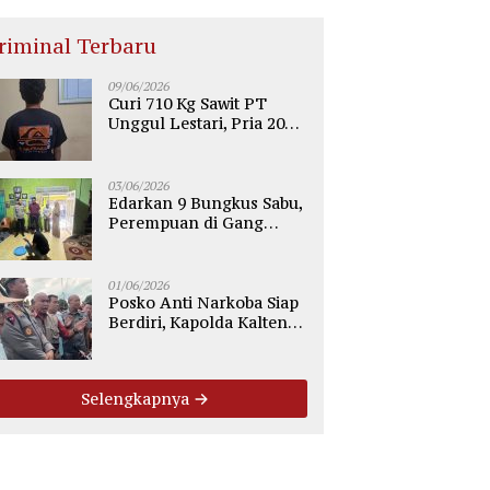
riminal Terbaru
09/06/2026
Curi 710 Kg Sawit PT
Unggul Lestari, Pria 20
Tahun di Telaga Antang
Kotim Diamankan Polisi
03/06/2026
Edarkan 9 Bungkus Sabu,
Perempuan di Gang
Tiung Sampit Ditangkap
Polsek Ketapang
01/06/2026
Posko Anti Narkoba Siap
Berdiri, Kapolda Kalteng:
Tegaskan Tidak Ada
Ruang bagi Pengedar di
Palangka Raya
Selengkapnya