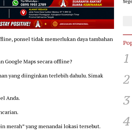
Sege
Dug
Hub
fline, ponsel tidak memerlukan daya tambahan
Pop
1
n Google Maps secara offline?
2
an yang diinginkan terlebih dahulu. Simak
3
sel Anda.
ncarian.
4
“pin merah” yang menandai lokasi tersebut.