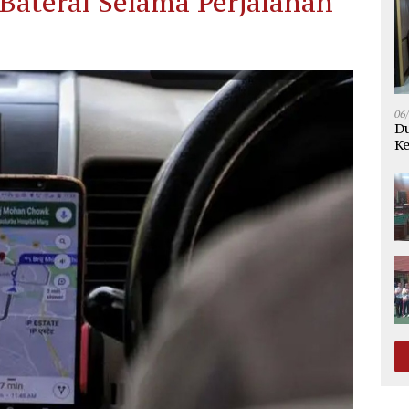
Baterai Selama Perjalanan
06
Du
Ke
K