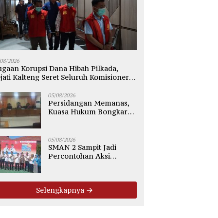
/08/2026
gaan Korupsi Dana Hibah Pilkada,
jati Kalteng Seret Seluruh Komisioner
PU Kotim
05/08/2026
Persidangan Memanas,
Kuasa Hukum Bongkar
Dugaan Ketidakjelasan
Alur Fee Rp2.500 per Ton
PT WMGK
05/08/2026
SMAN 2 Sampit Jadi
Percontohan Aksi
Bergizi, Komitmen Cetak
Generasi Sehat dan Bebas
Stunting
Selengkapnya