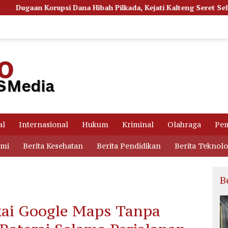
Hibah Pilkada, Kejati Kalteng Seret Seluruh Komisioner KPU Kot
al
Internasional
Hukum
Kriminal
Olahraga
Pem
omi
Berita Kesehatan
Berita Pendidikan
Berita Teknolo
B
kai Google Maps Tanpa