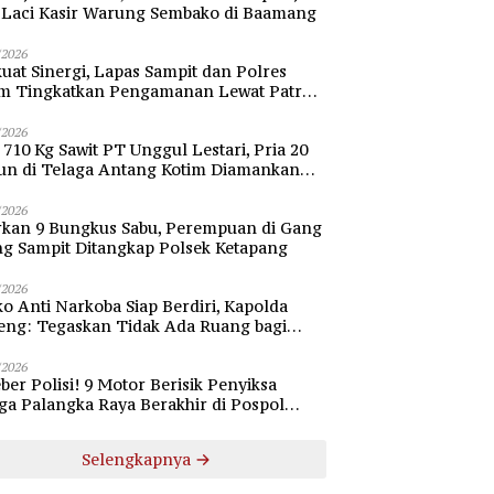
i Laci Kasir Warung Sembako di Baamang
/2026
uat Sinergi, Lapas Sampit dan Polres
im Tingkatkan Pengamanan Lewat Patroli
bang
/2026
 710 Kg Sawit PT Unggul Lestari, Pria 20
un di Telaga Antang Kotim Diamankan
si
/2026
rkan 9 Bungkus Sabu, Perempuan di Gang
ng Sampit Ditangkap Polsek Ketapang
/2026
o Anti Narkoba Siap Berdiri, Kapolda
eng: Tegaskan Tidak Ada Ruang bagi
gedar di Palangka Raya
/2026
ber Polisi! 9 Motor Berisik Penyiksa
a Palangka Raya Berakhir di Pospol
daran Besar
Selengkapnya