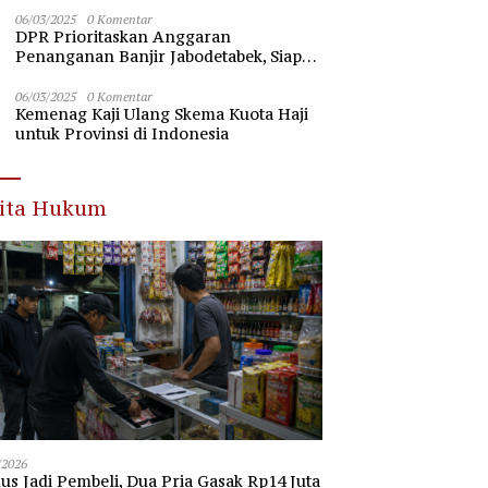
Nawawi Banten
06/03/2025
0 Komentar
DPR Prioritaskan Anggaran
Penanganan Banjir Jabodetabek, Siap
Beri Dukungan Penuh
06/03/2025
0 Komentar
Kemenag Kaji Ulang Skema Kuota Haji
untuk Provinsi di Indonesia
rita Hukum
/2026
s Jadi Pembeli, Dua Pria Gasak Rp14 Juta