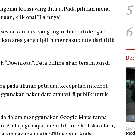
5
genai lokasi yang dituju. Pada pilihan menu
juan, klik opsi “Lainnya”.
6
lu sesuaikan area yang ingin diunduh dengan
ikan area yang dipilih mencakup rute dari titik
Be
ik “Download”. Peta offline akan tersimpan di
g pada ukuran peta dan kecepatan internet.
ggunakan paket data atau wi-fi publik untuk
 Anda dalam menggunakan Google Maps tanpa
an, Anda juga dapat memilih rute ke lokasi lain,
28/07
dalam cakupan peta offline yang Anda
Modu