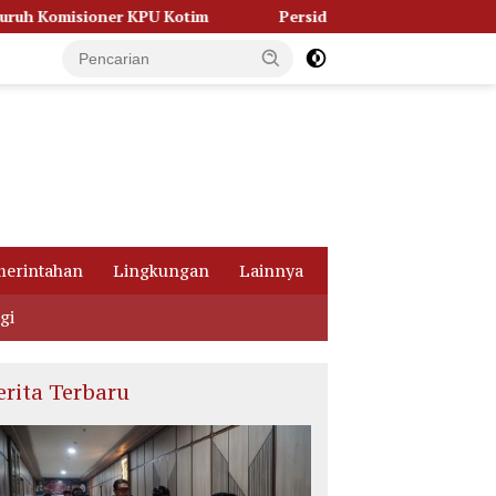
im
Persidangan Memanas, Kuasa Hukum Bongkar Dugaan 
erintahan
Lingkungan
Lainnya
gi
erita Terbaru