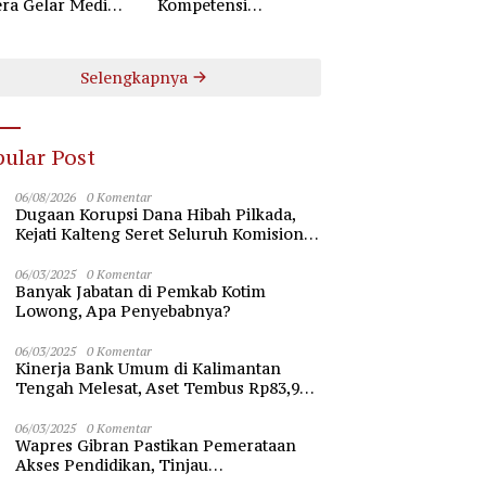
ra Gelar Mediasi
Kompetensi
aan Perselisihan
Pengamanan Lewat
ungan Industrial
Pembinaan Polsus
Polda Kalteng
Selengkapnya
ular Post
06/08/2026
0 Komentar
Dugaan Korupsi Dana Hibah Pilkada,
Kejati Kalteng Seret Seluruh Komisioner
KPU Kotim
06/03/2025
0 Komentar
Banyak Jabatan di Pemkab Kotim
Lowong, Apa Penyebabnya?
06/03/2025
0 Komentar
Kinerja Bank Umum di Kalimantan
Tengah Melesat, Aset Tembus Rp83,98
Triliun
06/03/2025
0 Komentar
Wapres Gibran Pastikan Pemerataan
Akses Pendidikan, Tinjau
Pembangunan Universitas Syekh