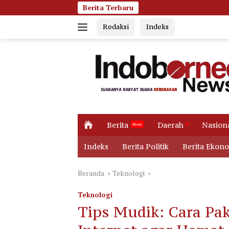
Langsung
Berita Terbaru
Dugaan Korupsi Dana 
ke
Redaksi
Indeks
konten
H
Berita
Daerah
Nasion
o
m
Indeks
Berita Politik
Berita Ekon
e
Beranda
Teknologi
Teknologi
Tips Mudik: Cara Pa