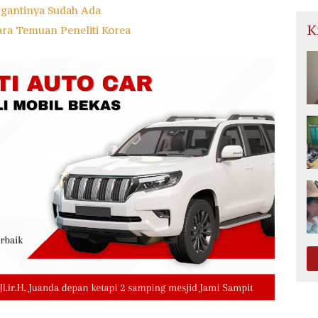
ggantinya Sudah Ada
K
ara Temuan Peneliti Korea