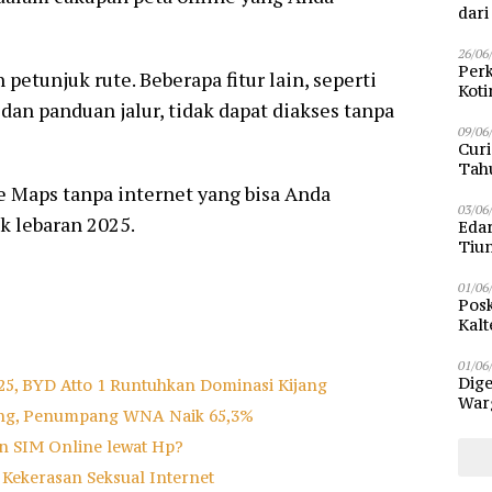
dar
26/06
Perk
tunjuk rute. Beberapa fitur lain, seperti
Kot
f, dan panduan jalur, tidak dapat diakses tanpa
Sam
09/06
Curi
Tah
Poli
Maps tanpa internet yang bisa Anda
03/06
k lebaran 2025.
Eda
Tiu
01/06
Posk
Kalt
Pen
01/06
Dige
025, BYD Atto 1 Runtuhkan Dominasi Kijang
Warg
ing, Penumpang WNA Naik 65,3%
Bun
n SIM Online lewat Hp?
Kekerasan Seksual Internet