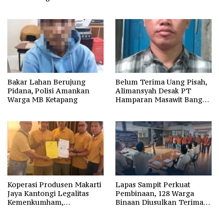
Perselisihan Hubungan
Polda Kalteng
Industrial
Bakar Lahan Berujung
Belum Terima Uang Pisah,
Pidana, Polisi Amankan
Alimansyah Desak PT
Warga MB Ketapang
Hamparan Masawit Bangun
Persada Penuhi Hak
Pekerja
Koperasi Produsen Makarti
Lapas Sampit Perkuat
Jaya Kantongi Legalitas
Pembinaan, 128 Warga
Kemenkumham,
Binaan Diusulkan Terima
Kepengurusan Baru Resmi
Hak Integrasi Lewat Proses