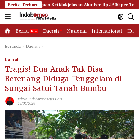
Langsung
Dugaan Ketidakjelasan Alur Fee Rp2.500 per Ton PT WMGK
Berita Terbaru
ke
konten
Home
Berita
Daerah
Nasional
Internasional
Huk
Beranda
Daerah
Daerah
Tragis! Dua Anak Tak Bisa
Berenang Diduga Tenggelam di
Sungai Satui Tanah Bumbu
Editor Indoborneonews.com
13/06/2026