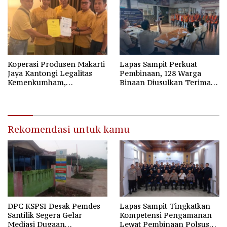
Koperasi Produsen Makarti
Lapas Sampit Perkuat
Jaya Kantongi Legalitas
Pembinaan, 128 Warga
Kemenkumham,
Binaan Diusulkan Terima
Kepengurusan Baru Resmi
Hak Integrasi Lewat Proses
Sah Sesuai AD/ART
Transparan dan Akuntabel
Rekomendasi untuk kamu
DPC KSPSI Desak Pemdes
Lapas Sampit Tingkatkan
Santilik Segera Gelar
Kompetensi Pengamanan
Mediasi Dugaan
Lewat Pembinaan Polsus