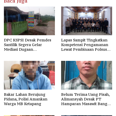
Baca Juga
DPC KSPSI Desak Pemdes
Lapas Sampit Tingkatkan
Santilik Segera Gelar
Kompetensi Pengamanan
Mediasi Dugaan
Lewat Pembinaan Polsus
Perselisihan Hubungan
Polda Kalteng
Industrial
Bakar Lahan Berujung
Belum Terima Uang Pisah,
Pidana, Polisi Amankan
Alimansyah Desak PT
Warga MB Ketapang
Hamparan Masawit Bangun
Persada Penuhi Hak
Pekerja