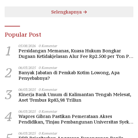
Selengkapnya
Popular Post
1
05/08/2026
0 Komentar
Persidangan Memanas, Kuasa Hukum Bongkar
Dugaan Ketidakjelasan Alur Fee Rp2.500 per Ton PT
WMGK
2
06/03/2025
0 Komentar
Banyak Jabatan di Pemkab Kotim Lowong, Apa
Penyebabnya?
3
06/03/2025
0 Komentar
Kinerja Bank Umum di Kalimantan Tengah Melesat,
Aset Tembus Rp83,98 Triliun
4
06/03/2025
0 Komentar
Wapres Gibran Pastikan Pemerataan Akses
Pendidikan, Tinjau Pembangunan Universitas Syekh
Nawawi Banten
06/03/2025
0 Komentar