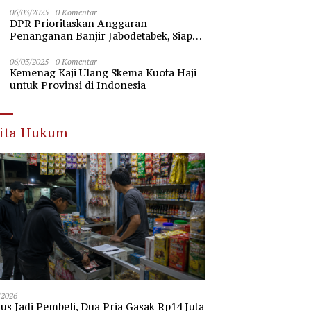
Nawawi Banten
06/03/2025
0 Komentar
DPR Prioritaskan Anggaran
Penanganan Banjir Jabodetabek, Siap
Beri Dukungan Penuh
06/03/2025
0 Komentar
Kemenag Kaji Ulang Skema Kuota Haji
untuk Provinsi di Indonesia
rita Hukum
/2026
s Jadi Pembeli, Dua Pria Gasak Rp14 Juta