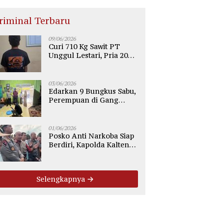
riminal Terbaru
09/06/2026
Curi 710 Kg Sawit PT
Unggul Lestari, Pria 20
Tahun di Telaga Antang
Kotim Diamankan Polisi
03/06/2026
Edarkan 9 Bungkus Sabu,
Perempuan di Gang
Tiung Sampit Ditangkap
Polsek Ketapang
01/06/2026
Posko Anti Narkoba Siap
Berdiri, Kapolda Kalteng:
Tegaskan Tidak Ada
Ruang bagi Pengedar di
Palangka Raya
Selengkapnya