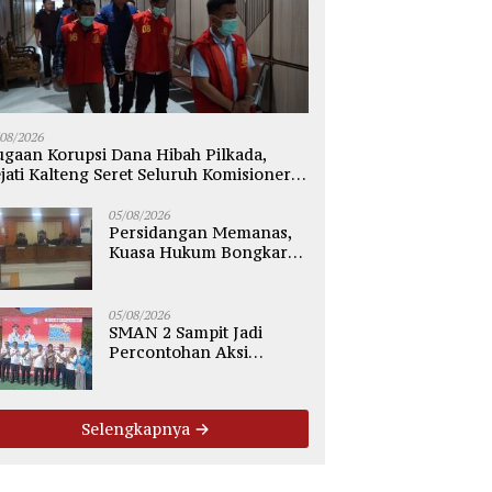
/08/2026
gaan Korupsi Dana Hibah Pilkada,
jati Kalteng Seret Seluruh Komisioner
PU Kotim
05/08/2026
Persidangan Memanas,
Kuasa Hukum Bongkar
Dugaan Ketidakjelasan
Alur Fee Rp2.500 per Ton
PT WMGK
05/08/2026
SMAN 2 Sampit Jadi
Percontohan Aksi
Bergizi, Komitmen Cetak
Generasi Sehat dan Bebas
Stunting
Selengkapnya