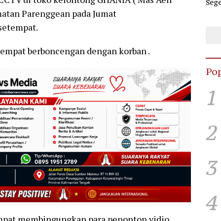
Sege
Dug
matan Parenggean pada Jumat
Hub
 setempat.
empat berboncengan dengan korban .
Pop
1
2
3
4
mpat membingungkan para penonton vidio