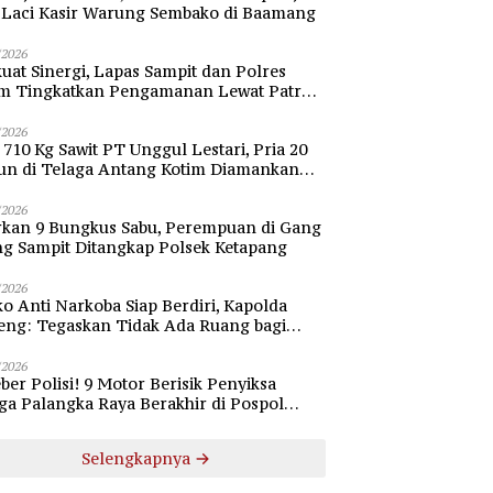
i Laci Kasir Warung Sembako di Baamang
/2026
uat Sinergi, Lapas Sampit dan Polres
im Tingkatkan Pengamanan Lewat Patroli
bang
/2026
 710 Kg Sawit PT Unggul Lestari, Pria 20
un di Telaga Antang Kotim Diamankan
si
/2026
rkan 9 Bungkus Sabu, Perempuan di Gang
ng Sampit Ditangkap Polsek Ketapang
/2026
o Anti Narkoba Siap Berdiri, Kapolda
eng: Tegaskan Tidak Ada Ruang bagi
gedar di Palangka Raya
/2026
ber Polisi! 9 Motor Berisik Penyiksa
a Palangka Raya Berakhir di Pospol
daran Besar
Selengkapnya