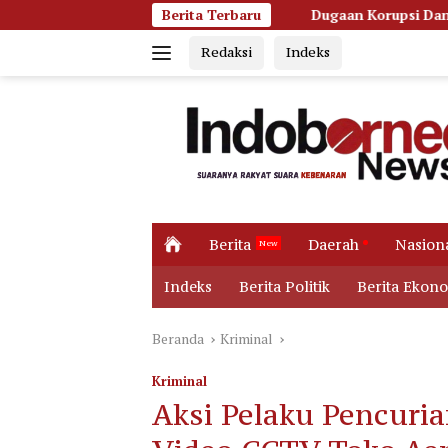
Langsung
Dugaan Korupsi Dana Hibah Pilkada, Kejati Kalten
Berita Terbaru
ke
Redaksi
Indeks
konten
H
Berita
Daerah
Nasion
o
m
Indeks
Berita Politik
Berita Ekon
e
Beranda
Kriminal
Kriminal
Aksi Pelaku Pencuri