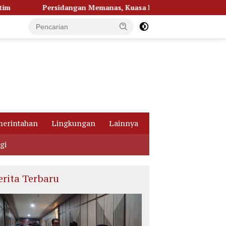
nas, Kuasa Hukum Bongkar Dugaan Ketidakjelasan Alur Fee Rp
erintahan
Lingkungan
Lainnya
gi
erita Terbaru