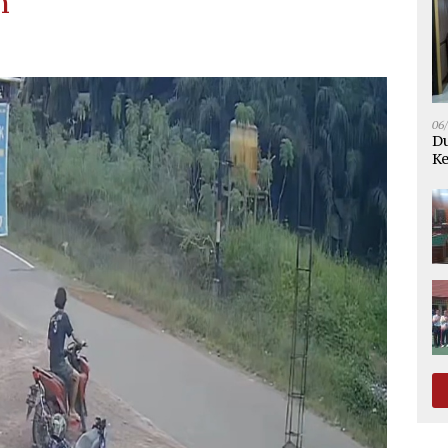
n
06
Du
Ke
K