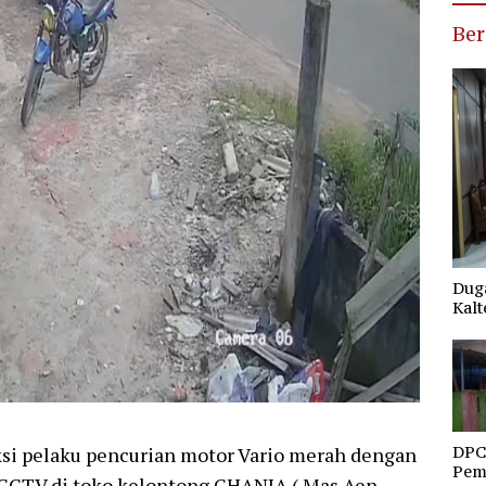
Ber
Duga
Kalt
DPC
 pelaku pencurian motor Vario merah dengan
Pemd
 CCTV di toko kelontong GHANIA ( Mas Aen