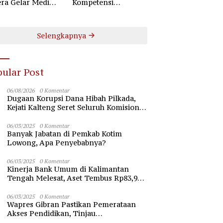
ra Gelar Mediasi
Kompetensi
aan Perselisihan
Pengamanan Lewat
ungan Industrial
Pembinaan Polsus
Polda Kalteng
Selengkapnya
ular Post
06/08/2026
0 Komentar
Dugaan Korupsi Dana Hibah Pilkada,
Kejati Kalteng Seret Seluruh Komisioner
KPU Kotim
06/03/2025
0 Komentar
Banyak Jabatan di Pemkab Kotim
Lowong, Apa Penyebabnya?
06/03/2025
0 Komentar
Kinerja Bank Umum di Kalimantan
Tengah Melesat, Aset Tembus Rp83,98
Triliun
06/03/2025
0 Komentar
Wapres Gibran Pastikan Pemerataan
Akses Pendidikan, Tinjau
Pembangunan Universitas Syekh