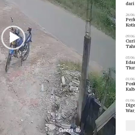
dar
26/06
Perk
Kot
Sam
09/06
Curi
Tah
Poli
03/06
Eda
Tiu
01/06
Posk
Kalt
Pen
01/06
Dige
Warg
Bun