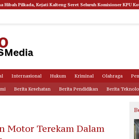
g Seret Seluruh Komisioner KPU Kotim
Persidangan Mema
al
Internasional
Hukum
Kriminal
Olahraga
Pem
omi
Berita Kesehatan
Berita Pendidikan
Berita Teknolo
B
an Motor Terekam Dalam