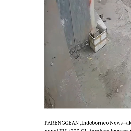
PARENGGEAN ,Indoborneo News–aksi
nopol KH 4333 OJ , terekam kamera