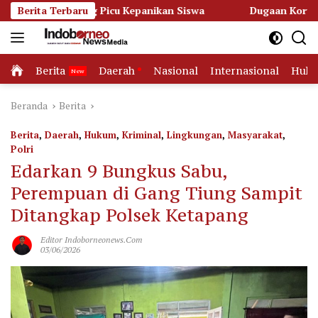
Langsung
 Picu Kepanikan Siswa
Berita Terbaru
Dugaan Korupsi Dana Hibah Pilka
ke
konten
Home
Berita
Daerah
Nasional
Internasional
Huk
Beranda
Berita
Berita
,
Daerah
,
Hukum
,
Kriminal
,
Lingkungan
,
Masyarakat
,
Polri
Edarkan 9 Bungkus Sabu,
Perempuan di Gang Tiung Sampit
Ditangkap Polsek Ketapang
Editor Indoborneonews.com
03/06/2026