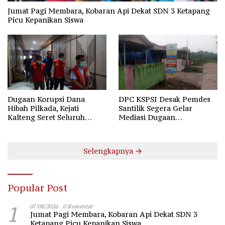
Jumat Pagi Membara, Kobaran Api Dekat SDN 3 Ketapang
Picu Kepanikan Siswa
Dugaan Korupsi Dana
DPC KSPSI Desak Pemdes
Hibah Pilkada, Kejati
Santilik Segera Gelar
Kalteng Seret Seluruh
Mediasi Dugaan
Komisioner KPU Kotim
Perselisihan Hubungan
Industrial
Selengkapnya
Popular Post
1
07/08/2026
0 Komentar
Jumat Pagi Membara, Kobaran Api Dekat SDN 3
Ketapang Picu Kepanikan Siswa