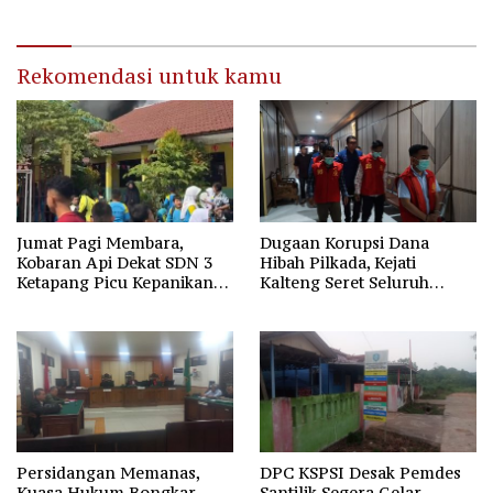
Rekomendasi untuk kamu
Jumat Pagi Membara,
Dugaan Korupsi Dana
Kobaran Api Dekat SDN 3
Hibah Pilkada, Kejati
Ketapang Picu Kepanikan
Kalteng Seret Seluruh
Siswa
Komisioner KPU Kotim
Persidangan Memanas,
DPC KSPSI Desak Pemdes
Kuasa Hukum Bongkar
Santilik Segera Gelar