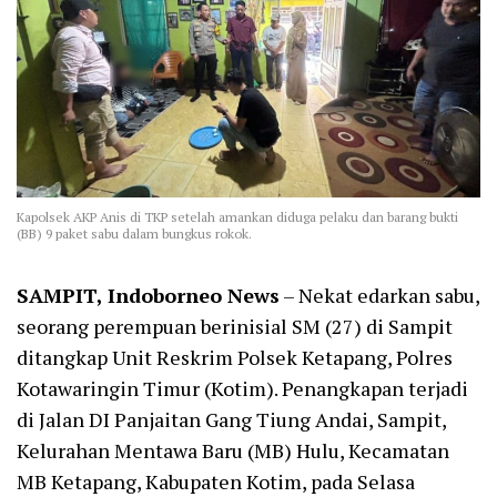
Kapolsek AKP Anis di TKP setelah amankan diduga pelaku dan barang bukti
(BB) 9 paket sabu dalam bungkus rokok.
SAMPIT, Indoborneo News
– Nekat edarkan sabu,
seorang perempuan berinisial SM (27) di Sampit
ditangkap Unit Reskrim Polsek Ketapang, Polres
Kotawaringin Timur (Kotim). Penangkapan terjadi
di Jalan DI Panjaitan Gang Tiung Andai, Sampit,
Kelurahan Mentawa Baru (MB) Hulu, Kecamatan
MB Ketapang, Kabupaten Kotim, pada Selasa