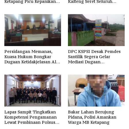
Ketapang Picu Kepanikan
Kalteng Seret Seluruh
Siswa
Komisioner KPU Kotim
Persidangan Memanas,
DPC KSPSI Desak Pemdes
Kuasa Hukum Bongkar
Santilik Segera Gelar
Dugaan Ketidakjelasan Alur
Mediasi Dugaan
Fee Rp2.500 per Ton PT
Perselisihan Hubungan
WMGK
Industrial
Lapas Sampit Tingkatkan
Bakar Lahan Berujung
Kompetensi Pengamanan
Pidana, Polisi Amankan
Lewat Pembinaan Polsus
Warga MB Ketapang
Polda Kalteng