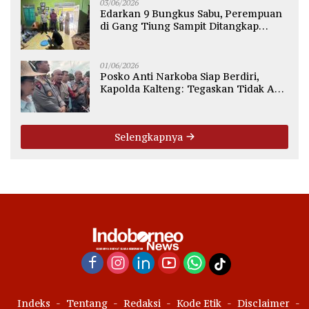
03/06/2026
Edarkan 9 Bungkus Sabu, Perempuan
di Gang Tiung Sampit Ditangkap
Polsek Ketapang
01/06/2026
Posko Anti Narkoba Siap Berdiri,
Kapolda Kalteng: Tegaskan Tidak Ada
Ruang bagi Pengedar di Palangka
Raya
Selengkapnya
Indeks
Tentang
Redaksi
Kode Etik
Disclaimer