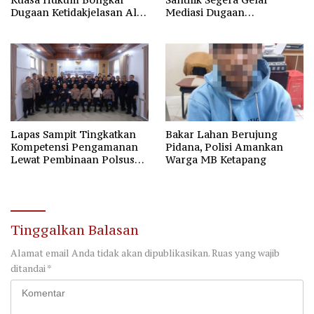
Dugaan Ketidakjelasan Alur
Mediasi Dugaan
Fee Rp2.500 per Ton PT
Perselisihan Hubungan
WMGK
Industrial
Lapas Sampit Tingkatkan
Bakar Lahan Berujung
Kompetensi Pengamanan
Pidana, Polisi Amankan
Lewat Pembinaan Polsus
Warga MB Ketapang
Polda Kalteng
Tinggalkan Balasan
Alamat email Anda tidak akan dipublikasikan.
Ruas yang wajib
ditandai
*