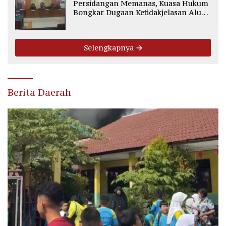
Persidangan Memanas, Kuasa Hukum
Bongkar Dugaan Ketidakjelasan Alur
Fee Rp2.500 per Ton PT WMGK
Selengkapnya
Berita Daerah