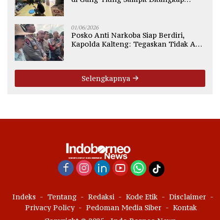
Polsek Ketapang
01/06/2026
Posko Anti Narkoba Siap Berdiri,
Kapolda Kalteng: Tegaskan Tidak Ada
Ruang bagi Pengedar di Palangka
Raya
Selengkapnya
Indeks
Tentang
Redaksi
Kode Etik
Disclaimer
Privacy Policy
Pedoman Media Siber
Kontak