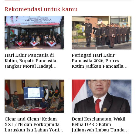
Rekomendasi untuk kamu
Hari Lahir Pancasila di
Peringati Hari Lahir
Kotim, Bupati: Pancasila
Pancasila 2026, Polres
Jangkar Moral Hadapi
Kotim Jadikan Pancasila
Disrupsi Global
Bintang Penuntun Bangsa
Clear and Clean! Kodam
Demi Keselamatan, Wakil
XXII/TB dan Forkopimda
Ketua DPRD Kotim
Luruskan Isu Lahan Yonif
Juliansyah Imbau Tunda
923/Mentaya
Keberangkatan Calon