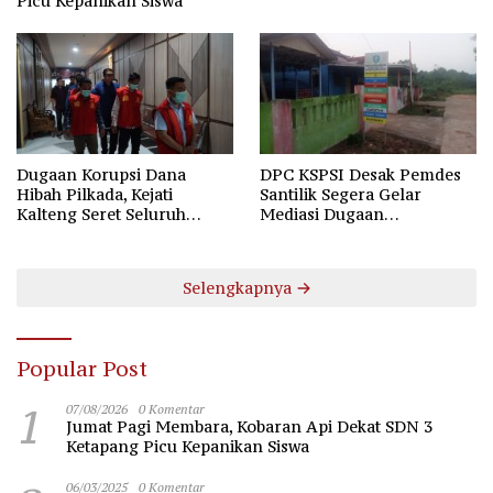
Picu Kepanikan Siswa
Dugaan Korupsi Dana
DPC KSPSI Desak Pemdes
Hibah Pilkada, Kejati
Santilik Segera Gelar
Kalteng Seret Seluruh
Mediasi Dugaan
Komisioner KPU Kotim
Perselisihan Hubungan
Industrial
Selengkapnya
Popular Post
1
07/08/2026
0 Komentar
Jumat Pagi Membara, Kobaran Api Dekat SDN 3
Ketapang Picu Kepanikan Siswa
06/03/2025
0 Komentar