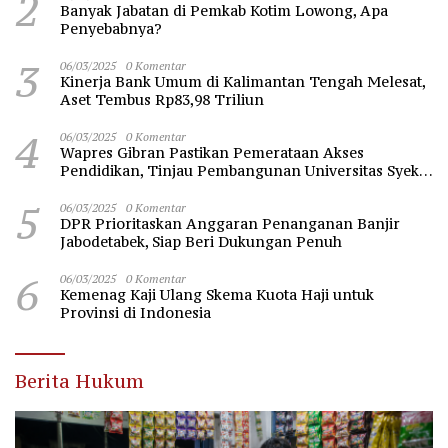
2
Banyak Jabatan di Pemkab Kotim Lowong, Apa
Penyebabnya?
3
06/03/2025
0 Komentar
Kinerja Bank Umum di Kalimantan Tengah Melesat,
Aset Tembus Rp83,98 Triliun
4
06/03/2025
0 Komentar
Wapres Gibran Pastikan Pemerataan Akses
Pendidikan, Tinjau Pembangunan Universitas Syekh
Nawawi Banten
5
06/03/2025
0 Komentar
DPR Prioritaskan Anggaran Penanganan Banjir
Jabodetabek, Siap Beri Dukungan Penuh
6
06/03/2025
0 Komentar
Kemenag Kaji Ulang Skema Kuota Haji untuk
Provinsi di Indonesia
Berita Hukum