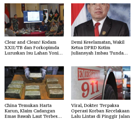
Clear and Clean! Kodam
Demi Keselamatan, Wakil
XXII/TB dan Forkopimda
Ketua DPRD Kotim
Luruskan Isu Lahan Yonif
Juliansyah Imbau Tunda
923/Mentaya
Keberangkatan Calon
Jemaah Umrah
China Temukan Harta
Viral, Dokter Terpaksa
Karun, Klaim Cadangan
Operasi Korban Kecelakaan
Emas Bawah Laut Terbesar
Lalu Lintas di Pinggir Jalan
di Asia