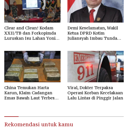
Clear and Clean! Kodam
Demi Keselamatan, Wakil
XXII/TB dan Forkopimda
Ketua DPRD Kotim
Luruskan Isu Lahan Yonif
Juliansyah Imbau Tunda
923/Mentaya
Keberangkatan Calon
Jemaah Umrah
China Temukan Harta
Viral, Dokter Terpaksa
Karun, Klaim Cadangan
Operasi Korban Kecelakaan
Emas Bawah Laut Terbesar
Lalu Lintas di Pinggir Jalan
di Asia
Rekomendasi untuk kamu