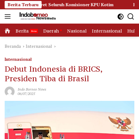
Langsung
 Seret Seluruh Komisioner KPU Kotim
Berita Terbaru
Persidangan Meman
ke
konten
Home
Berita
Daerah
Nasional
Internasional
Huk
Beranda
Internasional
Internasional
Debut Indonesia di BRICS,
Presiden Tiba di Brasil
Indo Borneo News
06/07/2025