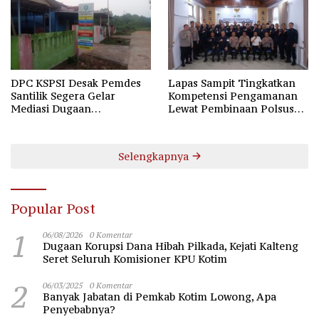
DPC KSPSI Desak Pemdes
Lapas Sampit Tingkatkan
Santilik Segera Gelar
Kompetensi Pengamanan
Mediasi Dugaan
Lewat Pembinaan Polsus
Perselisihan Hubungan
Polda Kalteng
Industrial
Selengkapnya
Popular Post
1
06/08/2026
0 Komentar
Dugaan Korupsi Dana Hibah Pilkada, Kejati Kalteng
Seret Seluruh Komisioner KPU Kotim
2
06/03/2025
0 Komentar
Banyak Jabatan di Pemkab Kotim Lowong, Apa
Penyebabnya?