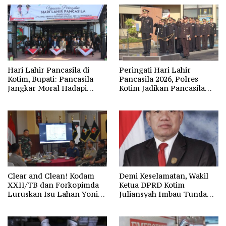
Hari Lahir Pancasila di
Peringati Hari Lahir
Kotim, Bupati: Pancasila
Pancasila 2026, Polres
Jangkar Moral Hadapi
Kotim Jadikan Pancasila
Disrupsi Global
Bintang Penuntun Bangsa
Clear and Clean! Kodam
Demi Keselamatan, Wakil
XXII/TB dan Forkopimda
Ketua DPRD Kotim
Luruskan Isu Lahan Yonif
Juliansyah Imbau Tunda
923/Mentaya
Keberangkatan Calon
Jemaah Umrah