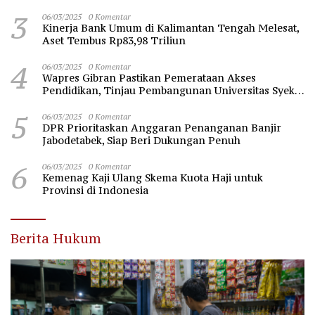
3
06/03/2025
0 Komentar
Kinerja Bank Umum di Kalimantan Tengah Melesat,
Aset Tembus Rp83,98 Triliun
4
06/03/2025
0 Komentar
Wapres Gibran Pastikan Pemerataan Akses
Pendidikan, Tinjau Pembangunan Universitas Syekh
Nawawi Banten
5
06/03/2025
0 Komentar
DPR Prioritaskan Anggaran Penanganan Banjir
Jabodetabek, Siap Beri Dukungan Penuh
6
06/03/2025
0 Komentar
Kemenag Kaji Ulang Skema Kuota Haji untuk
Provinsi di Indonesia
Berita Hukum