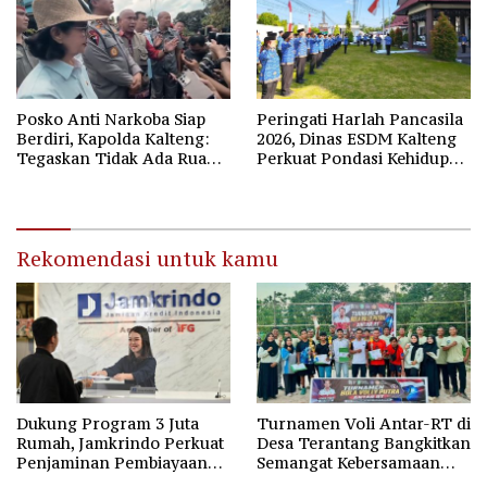
Posko Anti Narkoba Siap
Peringati Harlah Pancasila
Berdiri, Kapolda Kalteng:
2026, Dinas ESDM Kalteng
Tegaskan Tidak Ada Ruang
Perkuat Pondasi Kehidupan
bagi Pengedar di Palangka
Berbangsa
Raya
Rekomendasi untuk kamu
Dukung Program 3 Juta
Turnamen Voli Antar-RT di
Rumah, Jamkrindo Perkuat
Desa Terantang Bangkitkan
Penjaminan Pembiayaan
Semangat Kebersamaan
Perumahan
Warga