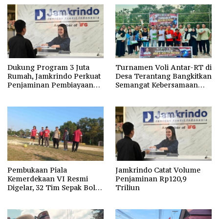
Dukung Program 3 Juta
Turnamen Voli Antar-RT di
Rumah, Jamkrindo Perkuat
Desa Terantang Bangkitkan
Penjaminan Pembiayaan
Semangat Kebersamaan
Perumahan
Warga
Pembukaan Piala
Jamkrindo Catat Volume
Kemerdekaan VI Resmi
Penjaminan Rp120,9
Digelar, 32 Tim Sepak Bola
Triliun
Ramaikan HUT Ke-81 RI di
Kotim