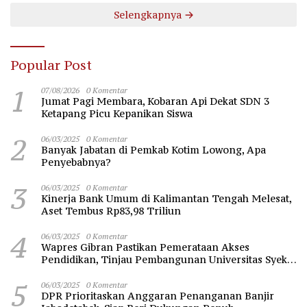
Selengkapnya
Popular Post
1
07/08/2026
0 Komentar
Jumat Pagi Membara, Kobaran Api Dekat SDN 3
Ketapang Picu Kepanikan Siswa
2
06/03/2025
0 Komentar
Banyak Jabatan di Pemkab Kotim Lowong, Apa
Penyebabnya?
3
06/03/2025
0 Komentar
Kinerja Bank Umum di Kalimantan Tengah Melesat,
Aset Tembus Rp83,98 Triliun
4
06/03/2025
0 Komentar
Wapres Gibran Pastikan Pemerataan Akses
Pendidikan, Tinjau Pembangunan Universitas Syekh
Nawawi Banten
5
06/03/2025
0 Komentar
DPR Prioritaskan Anggaran Penanganan Banjir