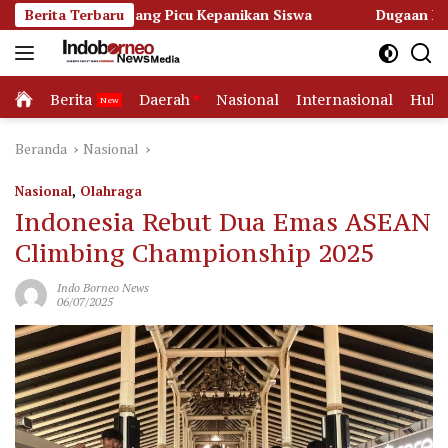
Langsung
tapang Picu Kepanikan Siswa
Berita Terbaru
Dugaan Korupsi Dana Hibah
ke
konten
Home
Berita
Daerah
Nasional
Internasional
Huk
Beranda
Nasional
Nasional
,
Olahraga
Indonesia Rebut Dua Emas ASEAN
Climbing Championship 2025
Indo Borneo News
06/07/2025