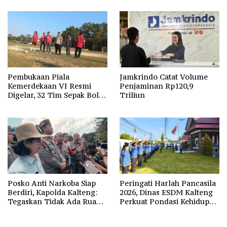
Pembukaan Piala
Jamkrindo Catat Volume
Kemerdekaan VI Resmi
Penjaminan Rp120,9
Digelar, 32 Tim Sepak Bola
Triliun
Ramaikan HUT Ke-81 RI di
Kotim
Posko Anti Narkoba Siap
Peringati Harlah Pancasila
Berdiri, Kapolda Kalteng:
2026, Dinas ESDM Kalteng
Tegaskan Tidak Ada Ruang
Perkuat Pondasi Kehidupan
bagi Pengedar di Palangka
Berbangsa
Raya