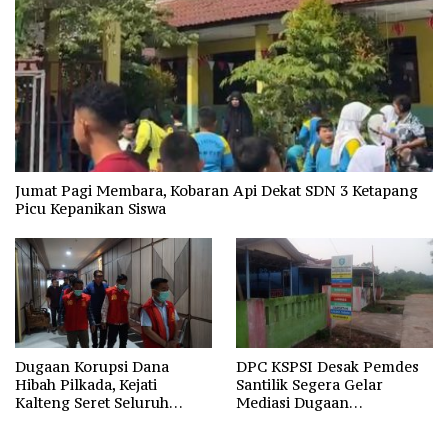
Jumat Pagi Membara, Kobaran Api Dekat SDN 3 Ketapang
Picu Kepanikan Siswa
Dugaan Korupsi Dana
DPC KSPSI Desak Pemdes
Hibah Pilkada, Kejati
Santilik Segera Gelar
Kalteng Seret Seluruh
Mediasi Dugaan
Komisioner KPU Kotim
Perselisihan Hubungan
Industrial