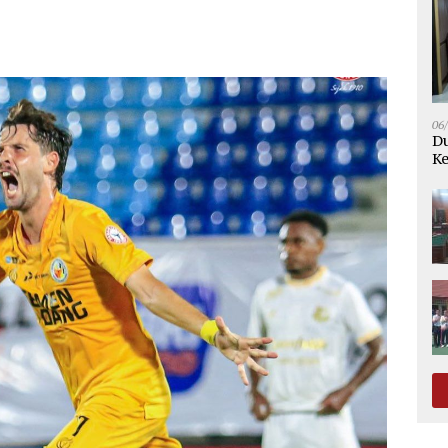
06
Du
Ke
K