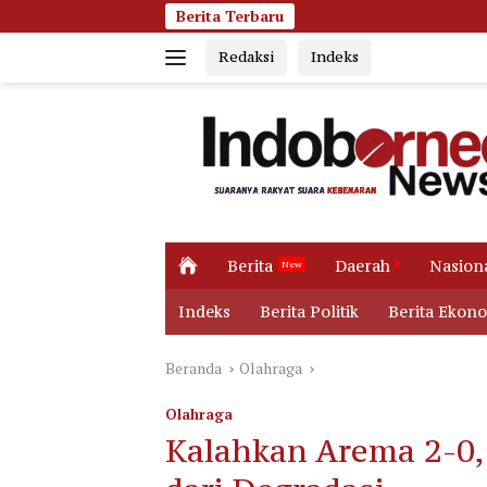
Langsung
Berita Terbaru
Dugaan Korupsi Dana
ke
Redaksi
Indeks
konten
H
Berita
Daerah
Nasion
o
m
Indeks
Berita Politik
Berita Ekon
e
Beranda
Olahraga
Olahraga
Kalahkan Arema 2-0