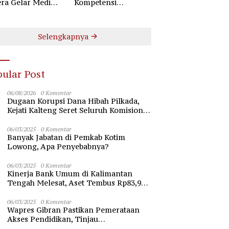
ra Gelar Mediasi
Kompetensi
aan Perselisihan
Pengamanan Lewat
ungan Industrial
Pembinaan Polsus
Polda Kalteng
Selengkapnya
ular Post
06/08/2026
0 Komentar
Dugaan Korupsi Dana Hibah Pilkada,
Kejati Kalteng Seret Seluruh Komisioner
KPU Kotim
06/03/2025
0 Komentar
Banyak Jabatan di Pemkab Kotim
Lowong, Apa Penyebabnya?
06/03/2025
0 Komentar
Kinerja Bank Umum di Kalimantan
Tengah Melesat, Aset Tembus Rp83,98
Triliun
06/03/2025
0 Komentar
Wapres Gibran Pastikan Pemerataan
Akses Pendidikan, Tinjau
Pembangunan Universitas Syekh