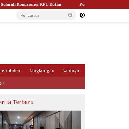
tim
Persidangan Memanas, Kuasa Hukum Bongkar Dugaan
erintahan
Lingkungan
Lainnya
gi
erita Terbaru