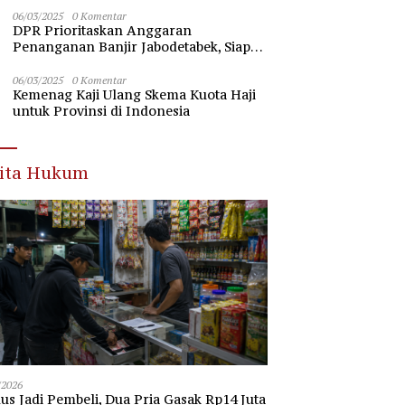
Nawawi Banten
06/03/2025
0 Komentar
DPR Prioritaskan Anggaran
Penanganan Banjir Jabodetabek, Siap
Beri Dukungan Penuh
06/03/2025
0 Komentar
Kemenag Kaji Ulang Skema Kuota Haji
untuk Provinsi di Indonesia
rita Hukum
/2026
s Jadi Pembeli, Dua Pria Gasak Rp14 Juta