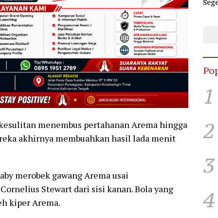
Sege
Dug
Hub
Pop
1
2
 kesulitan menembus pertahanan Arema hingga
reka akhirnya membuahkan hasil lada menit
3
haby merobek gawang Arema usai
ornelius Stewart dari sisi kanan. Bola yang
4
eh kiper Arema.