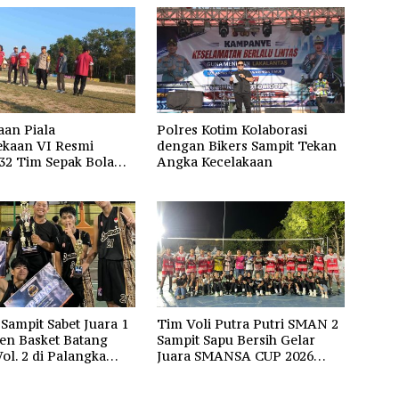
an Piala
Polres Kotim Kolaborasi
kaan VI Resmi
dengan Bikers Sampit Tekan
 32 Tim Sepak Bola
Angka Kecelakaan
n HUT Ke-81 RI di
Sampit Sabet Juara 1
Tim Voli Putra Putri SMAN 2
n Basket Batang
Sampit Sapu Bersih Gelar
ol. 2 di Palangka
Juara SMANSA CUP 2026
ir Prestasi Gemilang
Palangka Raya
rumkan Nama Daerah