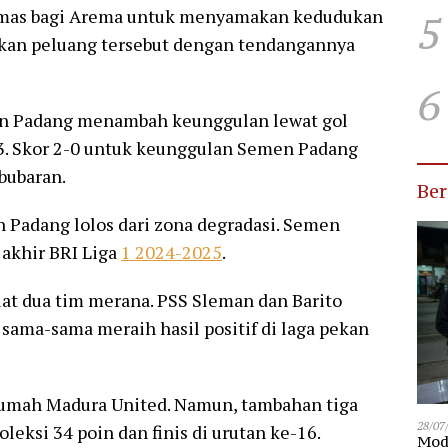
mas bagi Arema untuk menyamakan kedudukan
5
tkan peluang tersebut dengan tendangannya
6
en Padang menambah keunggulan lewat gol
 Skor 2-0 untuk keunggulan Semen Padang
bubaran.
Be
adang lolos dari zona degradasi. Semen
 akhir BRI Liga
1 2024-2025
.
dua tim merana. PSS Sleman dan Barito
 sama-sama meraih hasil positif di laga pekan
 rumah Madura United. Namun, tambahan tiga
28/07
si 34 poin dan finis di urutan ke-16.
Modu