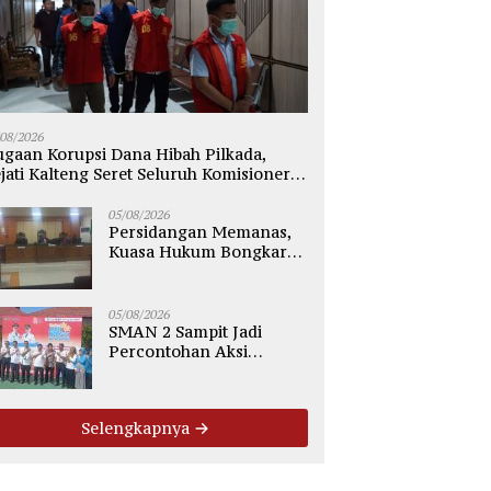
/08/2026
gaan Korupsi Dana Hibah Pilkada,
jati Kalteng Seret Seluruh Komisioner
PU Kotim
05/08/2026
Persidangan Memanas,
Kuasa Hukum Bongkar
Dugaan Ketidakjelasan
Alur Fee Rp2.500 per Ton
PT WMGK
05/08/2026
SMAN 2 Sampit Jadi
Percontohan Aksi
Bergizi, Komitmen Cetak
Generasi Sehat dan Bebas
Stunting
Selengkapnya