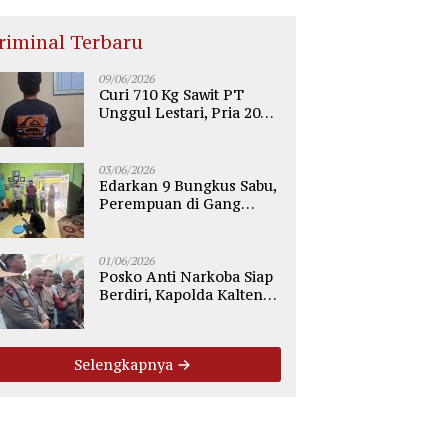
riminal Terbaru
09/06/2026
Curi 710 Kg Sawit PT
Unggul Lestari, Pria 20
Tahun di Telaga Antang
Kotim Diamankan Polisi
03/06/2026
Edarkan 9 Bungkus Sabu,
Perempuan di Gang
Tiung Sampit Ditangkap
Polsek Ketapang
01/06/2026
Posko Anti Narkoba Siap
Berdiri, Kapolda Kalteng:
Tegaskan Tidak Ada
Ruang bagi Pengedar di
Palangka Raya
Selengkapnya