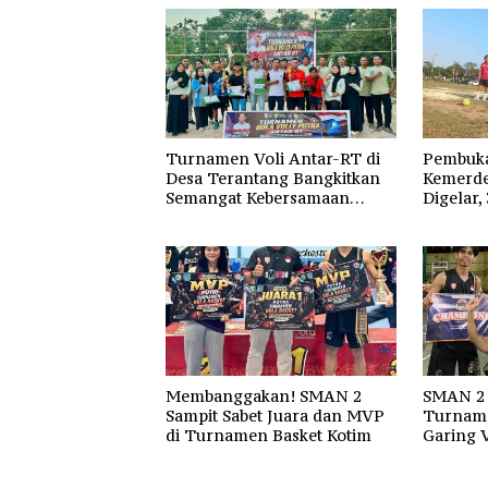
Turnamen Voli Antar-RT di
Pembuka
Desa Terantang Bangkitkan
Kemerde
Semangat Kebersamaan
Digelar,
Warga
Ramaika
Kotim
Membanggakan! SMAN 2
SMAN 2 
Sampit Sabet Juara dan MVP
Turname
di Turnamen Basket Kotim
Garing V
Raya, Uk
dan Ha