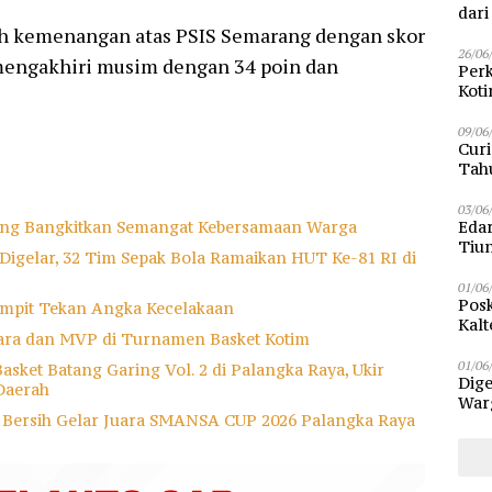
dar
raih kemenangan atas PSIS Semarang dengan skor
26/06
 mengakhiri musim dengan 34 poin dan
Perk
Kot
Sam
09/06
Curi
Tah
Poli
03/06
ang Bangkitkan Semangat Kebersamaan Warga
Eda
Tiu
igelar, 32 Tim Sepak Bola Ramaikan HUT Ke-81 RI di
01/06
Posk
Sampit Tekan Angka Kecelakaan
Kalt
ara dan MVP di Turnamen Basket Kotim
Pen
01/06
sket Batang Garing Vol. 2 di Palangka Raya, Ukir
Dige
Daerah
Warg
u Bersih Gelar Juara SMANSA CUP 2026 Palangka Raya
Bun