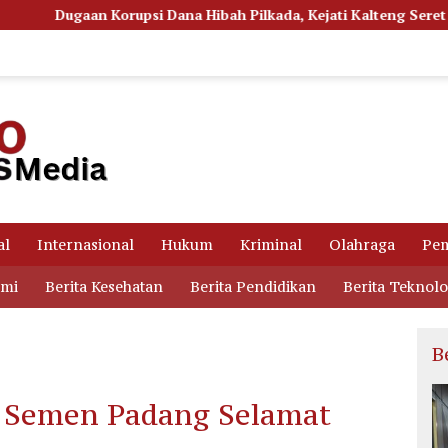
 Hibah Pilkada, Kejati Kalteng Seret Seluruh Komisioner KPU Ko
al
Internasional
Hukum
Kriminal
Olahraga
Pem
omi
Berita Kesehatan
Berita Pendidikan
Berita Teknolo
B
, Semen Padang Selamat