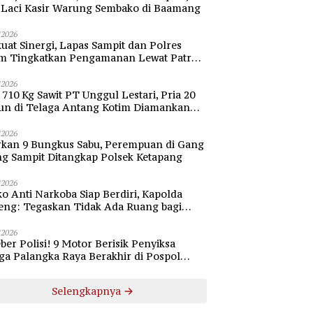
i Laci Kasir Warung Sembako di Baamang
/2026
uat Sinergi, Lapas Sampit dan Polres
im Tingkatkan Pengamanan Lewat Patroli
bang
/2026
 710 Kg Sawit PT Unggul Lestari, Pria 20
un di Telaga Antang Kotim Diamankan
si
/2026
rkan 9 Bungkus Sabu, Perempuan di Gang
ng Sampit Ditangkap Polsek Ketapang
/2026
o Anti Narkoba Siap Berdiri, Kapolda
eng: Tegaskan Tidak Ada Ruang bagi
gedar di Palangka Raya
/2026
ber Polisi! 9 Motor Berisik Penyiksa
a Palangka Raya Berakhir di Pospol
daran Besar
Selengkapnya