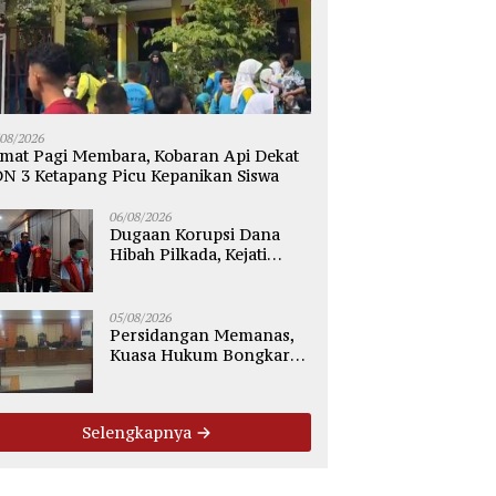
/08/2026
mat Pagi Membara, Kobaran Api Dekat
N 3 Ketapang Picu Kepanikan Siswa
06/08/2026
Dugaan Korupsi Dana
Hibah Pilkada, Kejati
Kalteng Seret Seluruh
Komisioner KPU Kotim
05/08/2026
Persidangan Memanas,
Kuasa Hukum Bongkar
Dugaan Ketidakjelasan
Alur Fee Rp2.500 per Ton
PT WMGK
Selengkapnya