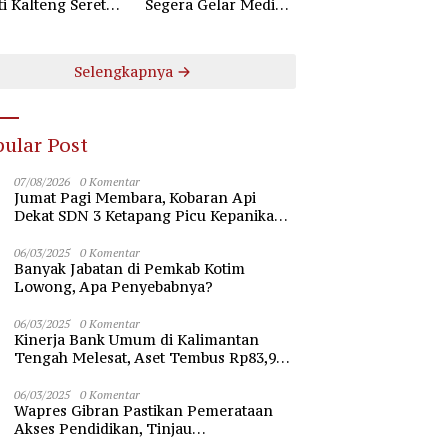
ti Kalteng Seret
Segera Gelar Mediasi
uruh Komisioner
Dugaan Perselisihan
 Kotim
Hubungan Industrial
Selengkapnya
ular Post
07/08/2026
0 Komentar
Jumat Pagi Membara, Kobaran Api
Dekat SDN 3 Ketapang Picu Kepanikan
Siswa
06/03/2025
0 Komentar
Banyak Jabatan di Pemkab Kotim
Lowong, Apa Penyebabnya?
06/03/2025
0 Komentar
Kinerja Bank Umum di Kalimantan
Tengah Melesat, Aset Tembus Rp83,98
Triliun
06/03/2025
0 Komentar
Wapres Gibran Pastikan Pemerataan
Akses Pendidikan, Tinjau
Pembangunan Universitas Syekh