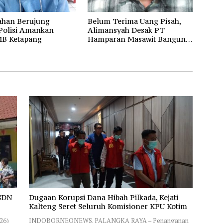
ahan Berujung
Belum Terima Uang Pisah,
 Polisi Amankan
Alimansyah Desak PT
B Ketapang
Hamparan Masawit Bangun
Persada Penuhi Hak Pekerja
 SDN
Dugaan Korupsi Dana Hibah Pilkada, Kejati
Kalteng Seret Seluruh Komisioner KPU Kotim
26)
INDOBORNEONEWS. PALANGKA RAYA – Penanganan