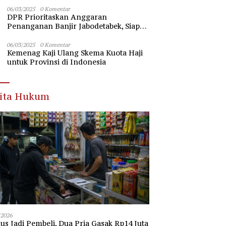
Nawawi Banten
06/03/2025
0 Komentar
DPR Prioritaskan Anggaran
Penanganan Banjir Jabodetabek, Siap
Beri Dukungan Penuh
06/03/2025
0 Komentar
Kemenag Kaji Ulang Skema Kuota Haji
untuk Provinsi di Indonesia
rita Hukum
/2026
s Jadi Pembeli, Dua Pria Gasak Rp14 Juta