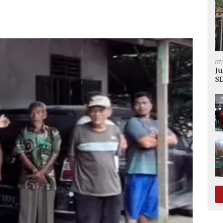
07
Ju
SD