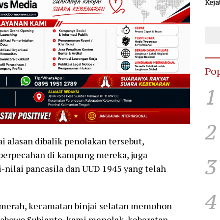
Keja
Sel
KPU
Pop
1
2
alasan dibalik penolakan tersebut,
 perpecahan di kampung mereka, juga
3
-nilai pancasila dan UUD 1945 yang telah
4
 merah, kecamatan binjai selatan memohon
rabowo Subianto, kami menolak, keberatan,