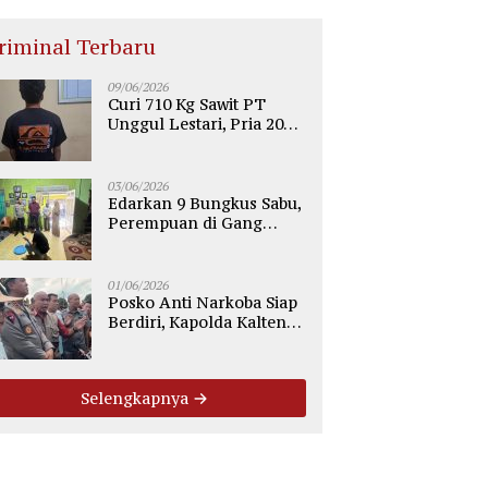
riminal Terbaru
09/06/2026
Curi 710 Kg Sawit PT
Unggul Lestari, Pria 20
Tahun di Telaga Antang
Kotim Diamankan Polisi
03/06/2026
Edarkan 9 Bungkus Sabu,
Perempuan di Gang
Tiung Sampit Ditangkap
Polsek Ketapang
01/06/2026
Posko Anti Narkoba Siap
Berdiri, Kapolda Kalteng:
Tegaskan Tidak Ada
Ruang bagi Pengedar di
Palangka Raya
Selengkapnya