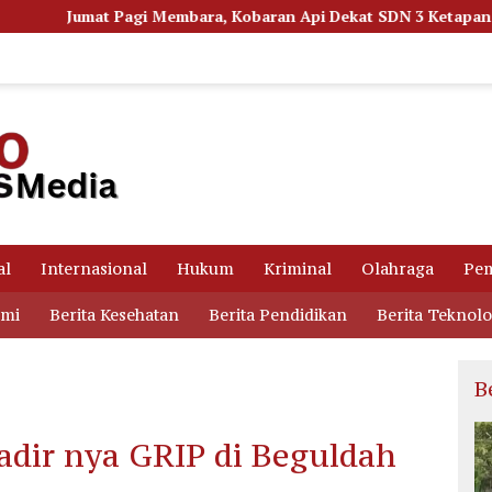
a, Kobaran Api Dekat SDN 3 Ketapang Picu Kepanikan Siswa
al
Internasional
Hukum
Kriminal
Olahraga
Pem
omi
Berita Kesehatan
Berita Pendidikan
Berita Teknolo
B
adir nya GRIP di Beguldah