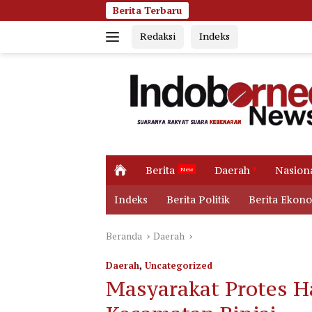
Langsung
Berita Terbaru
Jumat Pagi Membar
ke
Redaksi
Indeks
konten
H
Berita
Daerah
Nasion
o
m
Indeks
Berita Politik
Berita Ekon
e
Beranda
Daerah
Daerah
,
Uncategorized
Masyarakat Protes H