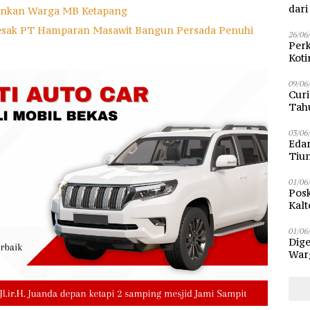
dar
mankan Warga MB Ketapang
esak PT Hamparan Masawit Bangun Persada Penuhi
26/06
Perk
Kot
Sam
09/06
Curi
Tah
Poli
03/06
Eda
Tiu
01/06
Posk
Kalt
Pen
01/06
Dige
Warg
Bun