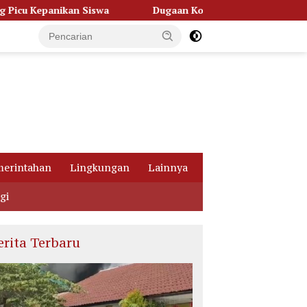
Dugaan Korupsi Dana Hibah Pilkada, Kejati Kalteng Seret S
erintahan
Lingkungan
Lainnya
gi
erita Terbaru