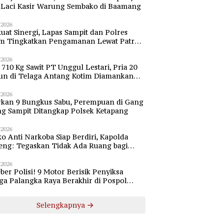
i Laci Kasir Warung Sembako di Baamang
/2026
uat Sinergi, Lapas Sampit dan Polres
im Tingkatkan Pengamanan Lewat Patroli
bang
/2026
 710 Kg Sawit PT Unggul Lestari, Pria 20
un di Telaga Antang Kotim Diamankan
si
/2026
rkan 9 Bungkus Sabu, Perempuan di Gang
ng Sampit Ditangkap Polsek Ketapang
/2026
o Anti Narkoba Siap Berdiri, Kapolda
eng: Tegaskan Tidak Ada Ruang bagi
gedar di Palangka Raya
/2026
ber Polisi! 9 Motor Berisik Penyiksa
a Palangka Raya Berakhir di Pospol
daran Besar
Selengkapnya