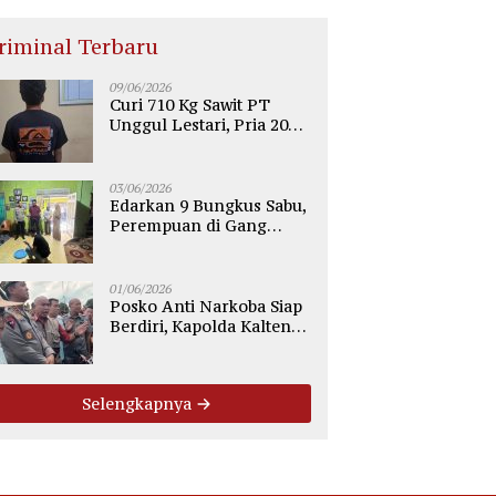
riminal Terbaru
09/06/2026
Curi 710 Kg Sawit PT
Unggul Lestari, Pria 20
Tahun di Telaga Antang
Kotim Diamankan Polisi
03/06/2026
Edarkan 9 Bungkus Sabu,
Perempuan di Gang
Tiung Sampit Ditangkap
Polsek Ketapang
01/06/2026
Posko Anti Narkoba Siap
Berdiri, Kapolda Kalteng:
Tegaskan Tidak Ada
Ruang bagi Pengedar di
Palangka Raya
Selengkapnya