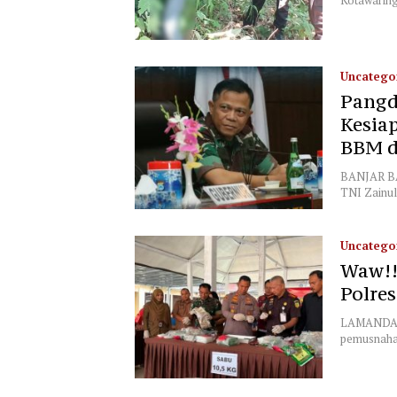
Uncatego
Pangd
Kesia
BBM d
BANJAR BA
TNI Zainul
Uncatego
Waw!!
Polre
LAMANDAU,
pemusnahan