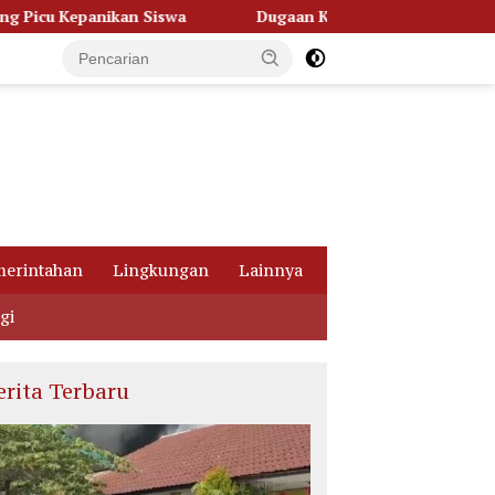
 Siswa
Dugaan Korupsi Dana Hibah Pilkada, Kejati Kalte
erintahan
Lingkungan
Lainnya
gi
erita Terbaru