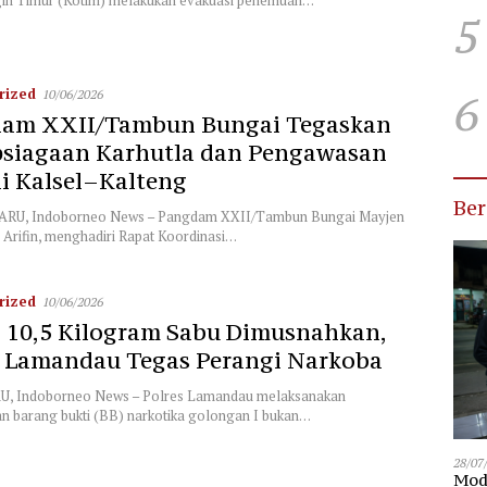
5
rized
6
10/06/2026
am XXII/Tambun Bungai Tegaskan
psiagaan Karhutla dan Pengawasan
i Kalsel–Kalteng
Be
RU, Indoborneo News – Pangdam XXII/Tambun Bungai Mayjen
 Arifin, menghadiri Rapat Koordinasi…
rized
10/06/2026
 10,5 Kilogram Sabu Dimusnahkan,
s Lamandau Tegas Perangi Narkoba
 Indoborneo News – Polres Lamandau melaksanakan
 barang bukti (BB) narkotika golongan I bukan…
28/07
Modu