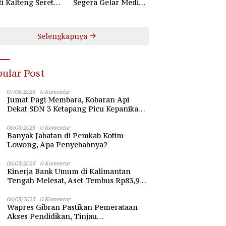
ti Kalteng Seret
Segera Gelar Mediasi
uruh Komisioner
Dugaan Perselisihan
 Kotim
Hubungan Industrial
Selengkapnya
ular Post
07/08/2026
0 Komentar
Jumat Pagi Membara, Kobaran Api
Dekat SDN 3 Ketapang Picu Kepanikan
Siswa
06/03/2025
0 Komentar
Banyak Jabatan di Pemkab Kotim
Lowong, Apa Penyebabnya?
06/03/2025
0 Komentar
Kinerja Bank Umum di Kalimantan
Tengah Melesat, Aset Tembus Rp83,98
Triliun
06/03/2025
0 Komentar
Wapres Gibran Pastikan Pemerataan
Akses Pendidikan, Tinjau
Pembangunan Universitas Syekh