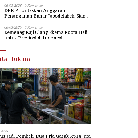
Nawawi Banten
06/03/2025
0 Komentar
DPR Prioritaskan Anggaran
Penanganan Banjir Jabodetabek, Siap
Beri Dukungan Penuh
06/03/2025
0 Komentar
Kemenag Kaji Ulang Skema Kuota Haji
untuk Provinsi di Indonesia
rita Hukum
/2026
s Jadi Pembeli, Dua Pria Gasak Rp14 Juta