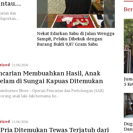
antau
Ber
nya
arian dan
dilaporkan…
Nekat Edarkan Sabu di Jalan Wengga
Sampit, Pelaku Dibekuk dengan
Barang Bukti 9,87 Gram Sabu
rized
11/06/2026
ncarian Membuahkan Hasil, Anak
Jum
elam di Sungai Kapuas Ditemukan
3 Ke
doborneo News – Operasi Pencarian dan Pertolongan (SAR)
eorang anak laki-laki bernama Jio…
rized
11/06/2026
Dug
 Pria Ditemukan Tewas Terjatuh dari
Dana