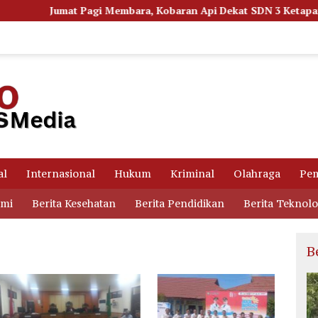
agi Membara, Kobaran Api Dekat SDN 3 Ketapang Picu Kepanikan
al
Internasional
Hukum
Kriminal
Olahraga
Pem
omi
Berita Kesehatan
Berita Pendidikan
Berita Teknolo
B