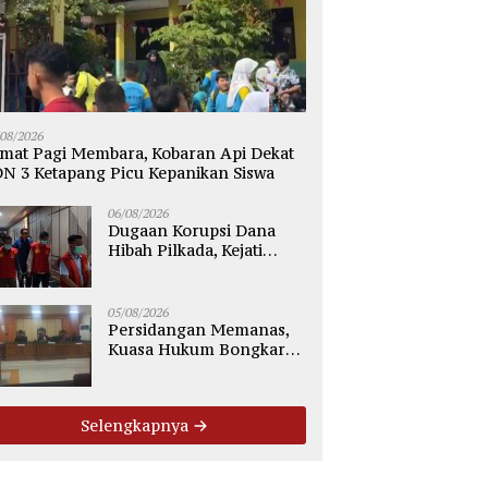
KSPSI Desak Pemdes
Lapas Sampit Tingkatkan
B
lik Segera Gelar Mediasi
Kompetensi Pengamanan
P
an Perselisihan
Lewat Pembinaan Polsus
W
/08/2026
ngan Industrial
Polda Kalteng
mat Pagi Membara, Kobaran Api Dekat
N 3 Ketapang Picu Kepanikan Siswa
06/08/2026
Dugaan Korupsi Dana
Hibah Pilkada, Kejati
Kalteng Seret Seluruh
Komisioner KPU Kotim
05/08/2026
Persidangan Memanas,
Kuasa Hukum Bongkar
Dugaan Ketidakjelasan
Alur Fee Rp2.500 per Ton
PT WMGK
Selengkapnya