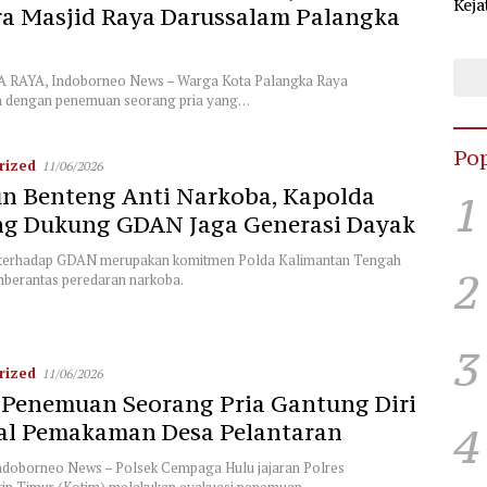
Keja
a Masjid Raya Darussalam Palangka
Sel
KPU
RAYA, Indoborneo News – Warga Kota Palangka Raya
n dengan penemuan seorang pria yang…
Pop
rized
11/06/2026
n Benteng Anti Narkoba, Kapolda
1
ng Dukung GDAN Jaga Generasi Dayak
terhadap GDAN merupakan komitmen Polda Kalimantan Tengah
2
berantas peredaran narkoba.
3
rized
11/06/2026
 Penemuan Seorang Pria Gantung Diri
eal Pemakaman Desa Pelantaran
4
doborneo News – Polsek Cempaga Hulu jajaran Polres
gin Timur (Kotim) melakukan evakuasi penemuan…