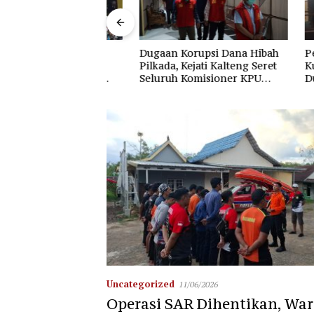
Dugaan Korupsi Dana Hibah
Persida
 Membara,
Pilkada, Kejati Kalteng Seret
Kuasa H
i Dekat SDN 3
Seluruh Komisioner KPU
Dugaan 
icu Kepanikan
Kotim
Fee Rp2
WMGK
Uncategorized
11/06/2026
Operasi SAR Dihentikan, Wa