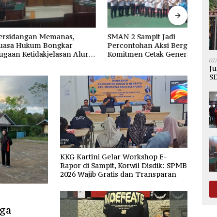
ngan Memanas,
SMAN 2 Sampit Jadi
DPC 
ukum Bongkar
Percontohan Aksi Bergizi,
Santi
Ketidakjelasan Alur
Komitmen Cetak Generasi
Duga
07
.500 per Ton PT
Sehat dan Bebas Stunting
Hubu
Ju
SD
KKG Kartini Gelar Workshop E-
Rapor di Sampit, Korwil Disdik: SPMB
2026 Wajib Gratis dan Transparan
rga