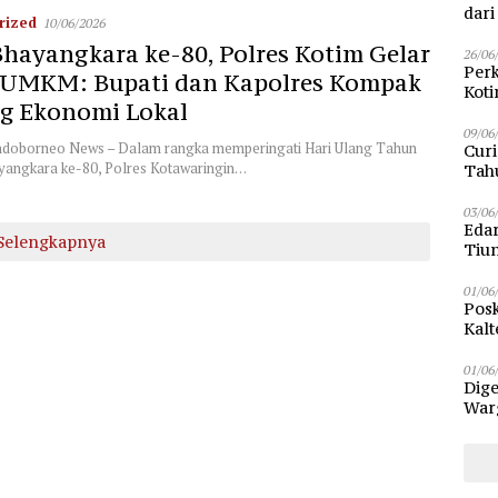
dar
rized
10/06/2026
hayangkara ke-80, Polres Kotim Gelar
26/06
Perk
 UMKM: Bupati dan Kapolres Kompak
Kot
g Ekonomi Lokal
Sam
09/06
ndoborneo News – Dalam rangka memperingati Hari Ulang Tahun
Curi
angkara ke-80, Polres Kotawaringin…
Tah
Poli
03/06
Eda
Selengkapnya
Tiu
01/06
Posk
Kalt
Pen
01/06
Dige
Warg
Bun