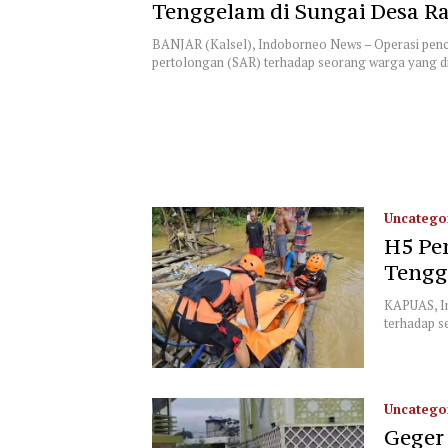
Tenggelam di Sungai Desa R
Nangka Masih Jadi Tanda Ta
BANJAR (Kalsel), Indoborneo News – Operasi penc
pertolongan (SAR) terhadap seorang warga yang 
Uncatego
H5 Pe
Tengg
KAPUAS, In
terhadap s
Uncatego
Geger