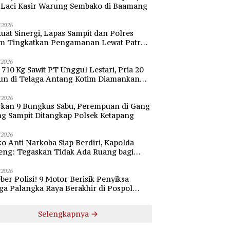
i Laci Kasir Warung Sembako di Baamang
/2026
uat Sinergi, Lapas Sampit dan Polres
im Tingkatkan Pengamanan Lewat Patroli
bang
/2026
 710 Kg Sawit PT Unggul Lestari, Pria 20
un di Telaga Antang Kotim Diamankan
si
/2026
rkan 9 Bungkus Sabu, Perempuan di Gang
ng Sampit Ditangkap Polsek Ketapang
/2026
o Anti Narkoba Siap Berdiri, Kapolda
eng: Tegaskan Tidak Ada Ruang bagi
gedar di Palangka Raya
/2026
ber Polisi! 9 Motor Berisik Penyiksa
a Palangka Raya Berakhir di Pospol
daran Besar
Selengkapnya