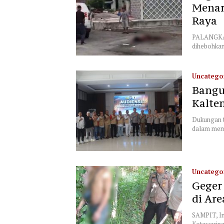
Menar
Raya
PALANGKA 
dihebohka
Uncatego
Bangu
Kalte
Dukungan 
dalam mem
Uncatego
Geger
di Ar
SAMPIT, In
Kotawarin