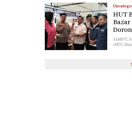
Uncatego
HUT B
Bazar
Doron
SAMPIT, I
(HUT) Bhay