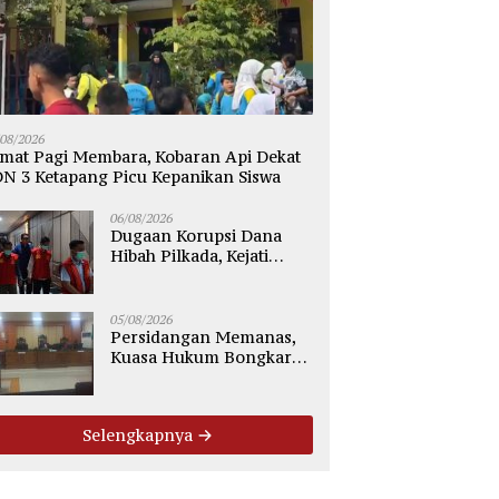
/08/2026
mat Pagi Membara, Kobaran Api Dekat
N 3 Ketapang Picu Kepanikan Siswa
06/08/2026
Dugaan Korupsi Dana
Hibah Pilkada, Kejati
Kalteng Seret Seluruh
Komisioner KPU Kotim
05/08/2026
Persidangan Memanas,
Kuasa Hukum Bongkar
Dugaan Ketidakjelasan
Alur Fee Rp2.500 per Ton
PT WMGK
Selengkapnya