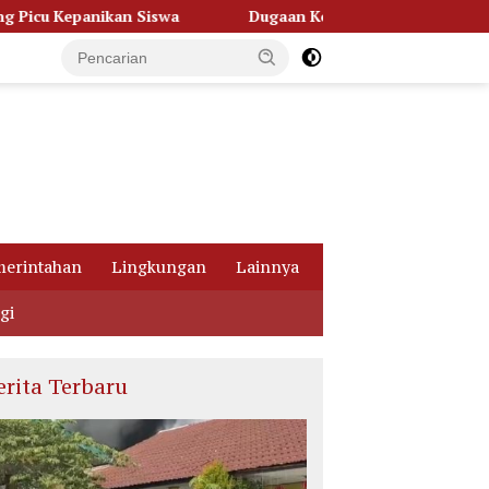
Dugaan Korupsi Dana Hibah Pilkada, Kejati Kalteng Seret 
erintahan
Lingkungan
Lainnya
gi
erita Terbaru