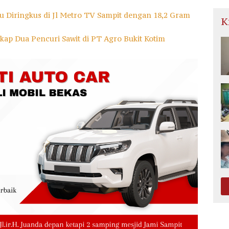
bu Diringkus di Jl Metro TV Sampit dengan 18,2 Gram
K
gkap Dua Pencuri Sawit di PT Agro Bukit Kotim