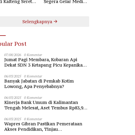
ti Kalteng Seret
Segera Gelar Mediasi
uruh Komisioner
Dugaan Perselisihan
 Kotim
Hubungan Industrial
Selengkapnya
ular Post
07/08/2026
0 Komentar
Jumat Pagi Membara, Kobaran Api
Dekat SDN 3 Ketapang Picu Kepanikan
Siswa
06/03/2025
0 Komentar
Banyak Jabatan di Pemkab Kotim
Lowong, Apa Penyebabnya?
06/03/2025
0 Komentar
Kinerja Bank Umum di Kalimantan
Tengah Melesat, Aset Tembus Rp83,98
Triliun
06/03/2025
0 Komentar
Wapres Gibran Pastikan Pemerataan
Akses Pendidikan, Tinjau
Pembangunan Universitas Syekh