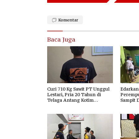
Komentar
Baca Juga
Curi 710 Kg Sawit PT Unggul
Edarkan
Lestari, Pria 20 Tahun di
Perempu
Telaga Antang Kotim
Sampit 
Diamankan Polisi
Ketapan