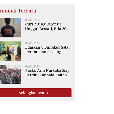
riminal Terbaru
09/06/2026
Curi 710 Kg Sawit PT
Unggul Lestari, Pria 20
Tahun di Telaga Antang
Kotim Diamankan Polisi
03/06/2026
Edarkan 9 Bungkus Sabu,
Perempuan di Gang
Tiung Sampit Ditangkap
Polsek Ketapang
01/06/2026
Posko Anti Narkoba Siap
Berdiri, Kapolda Kalteng:
Tegaskan Tidak Ada
Ruang bagi Pengedar di
Palangka Raya
Selengkapnya