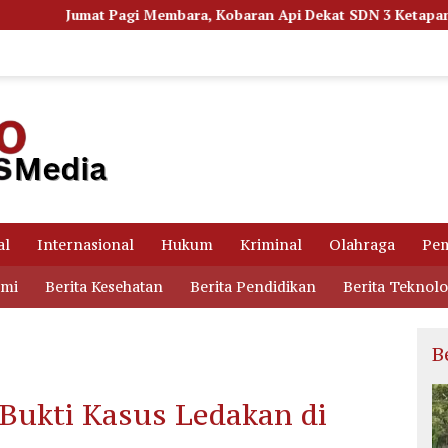
ara, Kobaran Api Dekat SDN 3 Ketapang Picu Kepanikan Siswa
al
Internasional
Hukum
Kriminal
Olahraga
Pem
omi
Berita Kesehatan
Berita Pendidikan
Berita Teknolo
B
ukti Kasus Ledakan di