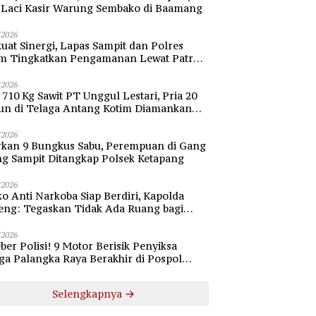
i Laci Kasir Warung Sembako di Baamang
/2026
uat Sinergi, Lapas Sampit dan Polres
im Tingkatkan Pengamanan Lewat Patroli
bang
/2026
 710 Kg Sawit PT Unggul Lestari, Pria 20
un di Telaga Antang Kotim Diamankan
si
/2026
rkan 9 Bungkus Sabu, Perempuan di Gang
ng Sampit Ditangkap Polsek Ketapang
/2026
o Anti Narkoba Siap Berdiri, Kapolda
eng: Tegaskan Tidak Ada Ruang bagi
gedar di Palangka Raya
/2026
ber Polisi! 9 Motor Berisik Penyiksa
a Palangka Raya Berakhir di Pospol
daran Besar
Selengkapnya