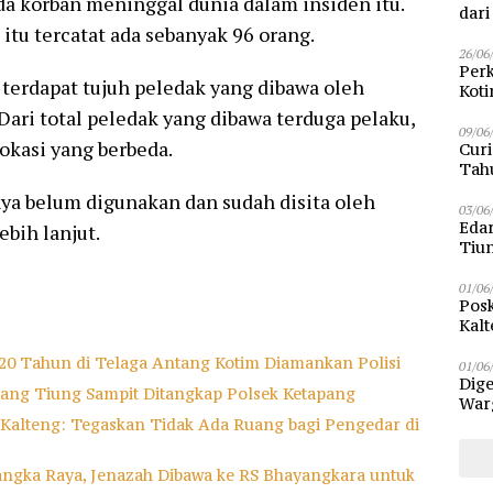
ada korban meninggal dunia dalam insiden itu.
dar
itu tercatat ada sebanyak 96 orang.
26/06
Perk
 terdapat tujuh peledak yang dibawa oleh
Kot
Sam
Dari total peledak yang dibawa terduga pelaku,
09/06
okasi yang berbeda.
Curi
Tah
Poli
nya belum digunakan dan sudah disita oleh
03/06
Eda
ebih lanjut.
Tiu
01/06
Posk
Kalt
Pen
a 20 Tahun di Telaga Antang Kotim Diamankan Polisi
01/06
Dige
ang Tiung Sampit Ditangkap Polsek Ketapang
Warg
Bun
a Kalteng: Tegaskan Tidak Ada Ruang bagi Pengedar di
alangka Raya, Jenazah Dibawa ke RS Bhayangkara untuk