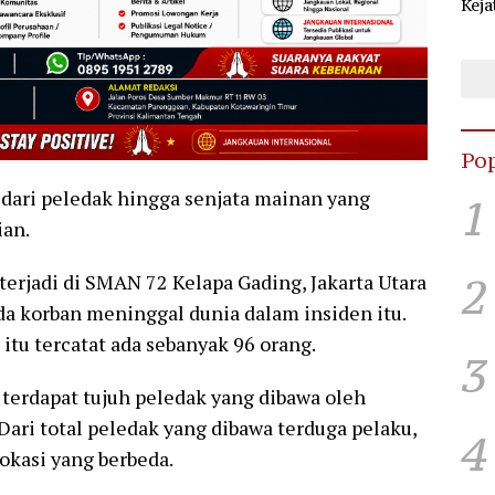
Keja
Sel
KPU
Pop
 dari peledak hingga senjata mainan yang
1
ian.
2
terjadi di SMAN 72 Kelapa Gading, Jakarta Utara
ada korban meninggal dunia dalam insiden itu.
itu tercatat ada sebanyak 96 orang.
3
 terdapat tujuh peledak yang dibawa oleh
Dari total peledak yang dibawa terduga pelaku,
4
okasi yang berbeda.