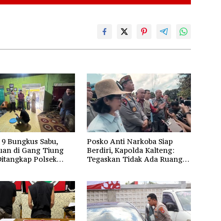
 9 Bungkus Sabu,
Posko Anti Narkoba Siap
an di Gang Tiung
Berdiri, Kapolda Kalteng:
Ditangkap Polsek
Tegaskan Tidak Ada Ruang
g
bagi Pengedar di Palangka
Raya