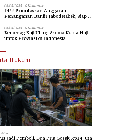
Nawawi Banten
06/03/2025
0 Komentar
DPR Prioritaskan Anggaran
Penanganan Banjir Jabodetabek, Siap
Beri Dukungan Penuh
06/03/2025
0 Komentar
Kemenag Kaji Ulang Skema Kuota Haji
untuk Provinsi di Indonesia
rita Hukum
/2026
s Jadi Pembeli, Dua Pria Gasak Rp14 Juta