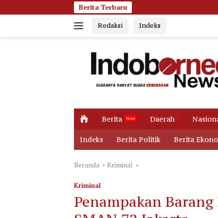
Langsung
Berita Terbaru
Jumat Pagi Memb
ke
Redaksi
Indeks
konten
H
Berita
Daerah
Nasion
o
m
Indeks
Berita Politik
Berita Ekon
e
Beranda
Kriminal
Kriminal
Penampakan Barang B