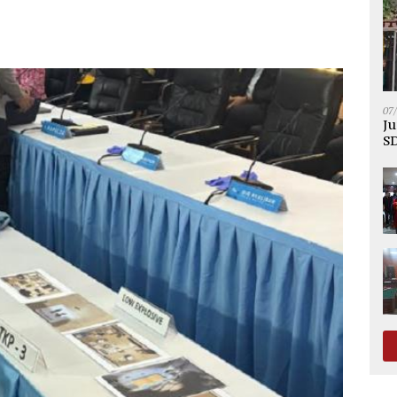
07
Ju
SD