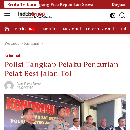
Langsung
Ketapang Picu Kepanikan Siswa
Berita Terbaru
Dugaan Korupsi Dana Hib
ke
konten
Home
Berita
Daerah
Nasional
Internasional
Huk
Beranda
Kriminal
Kriminal
Polisi Tangkap Pelaku Pencurian
Pelat Besi Jalan Tol
Joko Srimulyono
29/04/2025