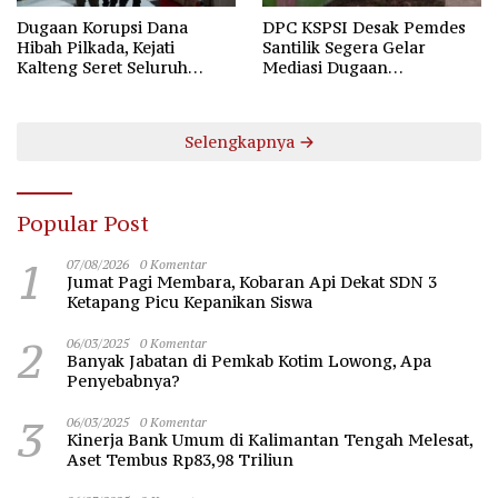
Dugaan Korupsi Dana
DPC KSPSI Desak Pemdes
Hibah Pilkada, Kejati
Santilik Segera Gelar
Kalteng Seret Seluruh
Mediasi Dugaan
Komisioner KPU Kotim
Perselisihan Hubungan
Industrial
Selengkapnya
Popular Post
1
07/08/2026
0 Komentar
Jumat Pagi Membara, Kobaran Api Dekat SDN 3
Ketapang Picu Kepanikan Siswa
2
06/03/2025
0 Komentar
Banyak Jabatan di Pemkab Kotim Lowong, Apa
Penyebabnya?
3
06/03/2025
0 Komentar
Kinerja Bank Umum di Kalimantan Tengah Melesat,
Aset Tembus Rp83,98 Triliun