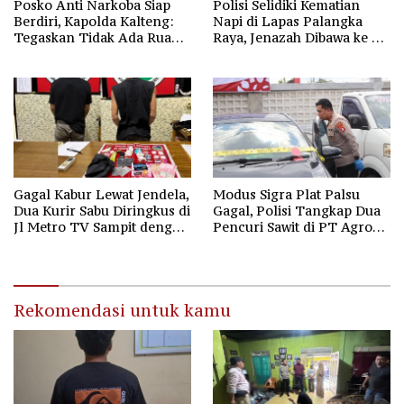
Posko Anti Narkoba Siap
Polisi Selidiki Kematian
Berdiri, Kapolda Kalteng:
Napi di Lapas Palangka
Tegaskan Tidak Ada Ruang
Raya, Jenazah Dibawa ke RS
bagi Pengedar di Palangka
Bhayangkara untuk Visum
Raya
Gagal Kabur Lewat Jendela,
Modus Sigra Plat Palsu
Dua Kurir Sabu Diringkus di
Gagal, Polisi Tangkap Dua
Jl Metro TV Sampit dengan
Pencuri Sawit di PT Agro
18,2 Gram Barbuk
Bukit Kotim
Rekomendasi untuk kamu