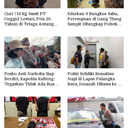
Curi 710 Kg Sawit PT
Edarkan 9 Bungkus Sabu,
Unggul Lestari, Pria 20
Perempuan di Gang Tiung
Tahun di Telaga Antang
Sampit Ditangkap Polsek
Kotim Diamankan Polisi
Ketapang
Posko Anti Narkoba Siap
Polisi Selidiki Kematian
Berdiri, Kapolda Kalteng:
Napi di Lapas Palangka
Tegaskan Tidak Ada Ruang
Raya, Jenazah Dibawa ke RS
bagi Pengedar di Palangka
Bhayangkara untuk Visum
Raya