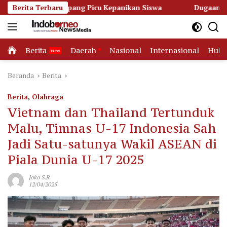
Langsung
etapang Picu Kepanikan Siswa
Berita Terbaru
Dugaan Korupsi Dana Hiba
ke
konten
Home
Berita
Daerah
Nasional
Internasional
Huk
Beranda
Berita
Berita
,
Olahraga
Vietnam dan Thailand Tertunduk
Malu, Timnas U-17 Indonesia Sah
Jadi Satu-satunya Wakil ASEAN di
Piala Dunia U-17 2025
Joko S.R
12/04/2025