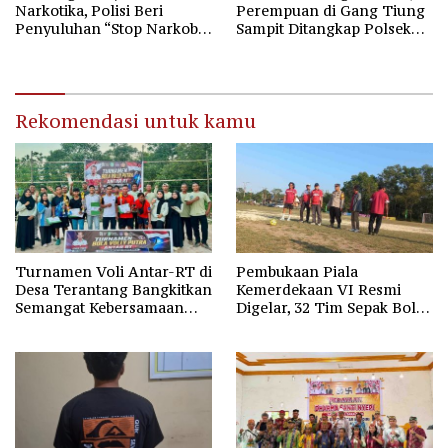
Narkotika, Polisi Beri
Perempuan di Gang Tiung
Penyuluhan “Stop Narkoba”
Sampit Ditangkap Polsek
di SMAN-1 Palangka Raya
Ketapang
Rekomendasi untuk kamu
Turnamen Voli Antar-RT di
Pembukaan Piala
Desa Terantang Bangkitkan
Kemerdekaan VI Resmi
Semangat Kebersamaan
Digelar, 32 Tim Sepak Bola
Warga
Ramaikan HUT Ke-81 RI di
Kotim