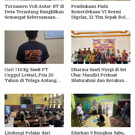
Turnamen Voli Antar-RT di
Pembukaan Piala
Desa Terantang Bangkitkan
Kemerdekaan VI Resmi
Semangat Kebersamaan
Digelar, 32 Tim Sepak Bola
Warga
Ramaikan HUT Ke-81 RI di
Kotim
Curi 710 Kg Sawit PT
Dharma Santi Nyepi di Sei
Unggul Lestari, Pria 20
Ubar Mandiri Perkuat
Tahun di Telaga Antang
Silaturahmi dan Kerukunan
Kotim Diamankan Polisi
Umat
Lindungi Pelajar dari
Edarkan 9 Bungkus Sabu,