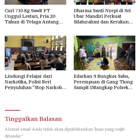
Curi 710 Kg Sawit PT
Dharma Santi Nyepi di Sei
Unggul Lestari, Pria 20
Ubar Mandiri Perkuat
Tahun di Telaga Antang
Silaturahmi dan Kerukunan
Kotim Diamankan Polisi
Umat
Lindungi Pelajar dari
Edarkan 9 Bungkus Sabu,
Narkotika, Polisi Beri
Perempuan di Gang Tiung
Penyuluhan “Stop Narkoba”
Sampit Ditangkap Polsek
di SMAN-1 Palangka Raya
Ketapang
Tinggalkan Balasan
Alamat email Anda tidak akan dipublikasikan.
Ruas yang wajib
ditandai
*