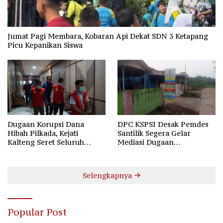
Jumat Pagi Membara, Kobaran Api Dekat SDN 3 Ketapang
Picu Kepanikan Siswa
Dugaan Korupsi Dana
DPC KSPSI Desak Pemdes
Hibah Pilkada, Kejati
Santilik Segera Gelar
Kalteng Seret Seluruh
Mediasi Dugaan
Komisioner KPU Kotim
Perselisihan Hubungan
Industrial
Selengkapnya
Popular Post