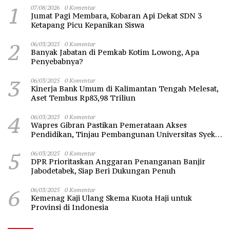
1
07/08/2026
0 Komentar
Jumat Pagi Membara, Kobaran Api Dekat SDN 3
Ketapang Picu Kepanikan Siswa
2
06/03/2025
0 Komentar
Banyak Jabatan di Pemkab Kotim Lowong, Apa
Penyebabnya?
3
06/03/2025
0 Komentar
Kinerja Bank Umum di Kalimantan Tengah Melesat,
Aset Tembus Rp83,98 Triliun
4
06/03/2025
0 Komentar
Wapres Gibran Pastikan Pemerataan Akses
Pendidikan, Tinjau Pembangunan Universitas Syekh
Nawawi Banten
5
06/03/2025
0 Komentar
DPR Prioritaskan Anggaran Penanganan Banjir
Jabodetabek, Siap Beri Dukungan Penuh
6
06/03/2025
0 Komentar
Kemenag Kaji Ulang Skema Kuota Haji untuk
Provinsi di Indonesia