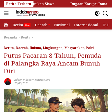
Langsung
panikan Siswa
Berita Terbaru
Dugaan Korupsi Dana Hibah Pilkada, Kejat
ke
konten
Home
Berita
Daerah
Nasional
Internasional
Huk
Beranda
Berita
Berita
,
Daerah
,
Hukum
,
Lingkungan
,
Masyarakat
,
Polri
Putus Pacaran 8 Tahun, Pemuda
di Palangka Raya Ancam Bunuh
Diri
Editor Indoborneonews.com
23/05/2026