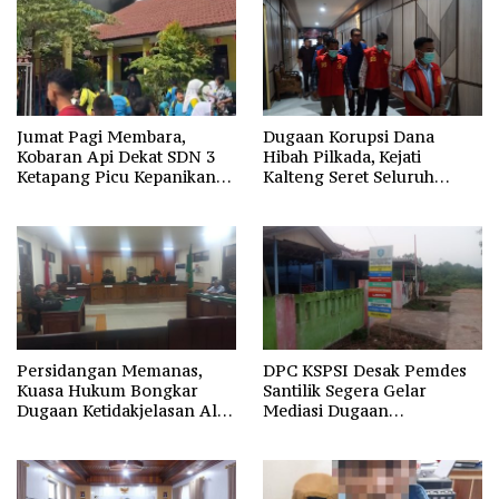
Jumat Pagi Membara,
Dugaan Korupsi Dana
Kobaran Api Dekat SDN 3
Hibah Pilkada, Kejati
Ketapang Picu Kepanikan
Kalteng Seret Seluruh
Siswa
Komisioner KPU Kotim
Persidangan Memanas,
DPC KSPSI Desak Pemdes
Kuasa Hukum Bongkar
Santilik Segera Gelar
Dugaan Ketidakjelasan Alur
Mediasi Dugaan
Fee Rp2.500 per Ton PT
Perselisihan Hubungan
WMGK
Industrial