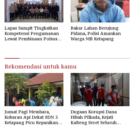
Lapas Sampit Tingkatkan
Bakar Lahan Berujung
Kompetensi Pengamanan
Pidana, Polisi Amankan
Lewat Pembinaan Polsus
Warga MB Ketapang
Polda Kalteng
Rekomendasi untuk kamu
Jumat Pagi Membara,
Dugaan Korupsi Dana
Kobaran Api Dekat SDN 3
Hibah Pilkada, Kejati
Ketapang Picu Kepanikan
Kalteng Seret Seluruh
Siswa
Komisioner KPU Kotim