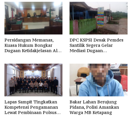
Persidangan Memanas,
DPC KSPSI Desak Pemdes
Kuasa Hukum Bongkar
Santilik Segera Gelar
Dugaan Ketidakjelasan Alur
Mediasi Dugaan
Fee Rp2.500 per Ton PT
Perselisihan Hubungan
WMGK
Industrial
Lapas Sampit Tingkatkan
Bakar Lahan Berujung
Kompetensi Pengamanan
Pidana, Polisi Amankan
Lewat Pembinaan Polsus
Warga MB Ketapang
Polda Kalteng