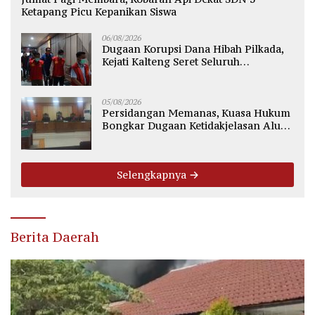
Ketapang Picu Kepanikan Siswa
06/08/2026
Dugaan Korupsi Dana Hibah Pilkada,
Kejati Kalteng Seret Seluruh
Komisioner KPU Kotim
05/08/2026
Persidangan Memanas, Kuasa Hukum
Bongkar Dugaan Ketidakjelasan Alur
Fee Rp2.500 per Ton PT WMGK
Selengkapnya
Berita Daerah