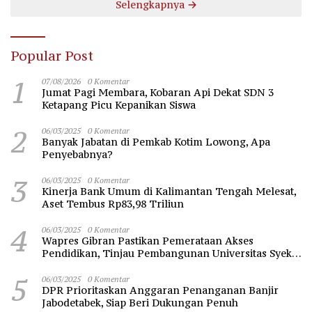
Selengkapnya
Popular Post
1
07/08/2026
0 Komentar
Jumat Pagi Membara, Kobaran Api Dekat SDN 3
Ketapang Picu Kepanikan Siswa
2
06/03/2025
0 Komentar
Banyak Jabatan di Pemkab Kotim Lowong, Apa
Penyebabnya?
3
06/03/2025
0 Komentar
Kinerja Bank Umum di Kalimantan Tengah Melesat,
Aset Tembus Rp83,98 Triliun
4
06/03/2025
0 Komentar
Wapres Gibran Pastikan Pemerataan Akses
Pendidikan, Tinjau Pembangunan Universitas Syekh
Nawawi Banten
5
06/03/2025
0 Komentar
DPR Prioritaskan Anggaran Penanganan Banjir
Jabodetabek, Siap Beri Dukungan Penuh