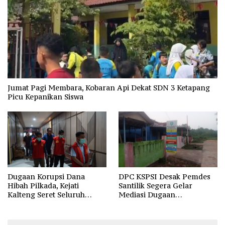
Jumat Pagi Membara, Kobaran Api Dekat SDN 3 Ketapang
Picu Kepanikan Siswa
Dugaan Korupsi Dana
DPC KSPSI Desak Pemdes
Hibah Pilkada, Kejati
Santilik Segera Gelar
Kalteng Seret Seluruh
Mediasi Dugaan
Komisioner KPU Kotim
Perselisihan Hubungan
Industrial