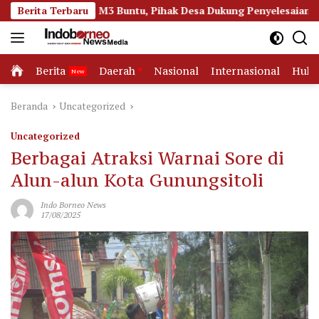
Langsung
ktan M3 Buntu, Pihak Desa Dukung Penyelesaian Lewat Jalur Huk
Berita Terbaru
ke
konten
Home
Berita
Daerah
Nasional
Internasional
Huk
Beranda
Uncategorized
Uncategorized
Berbagai Atraksi Warnai Sore di
Alun-alun Kota Gunungsitoli
Indo Borneo News
17/08/2025