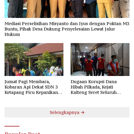
Mediasi Perselisihan Misyanto dan Iyus dengan Poktan M3
Buntu, Pihak Desa Dukung Penyelesaian Lewat Jalur
Hukum
Jumat Pagi Membara,
Dugaan Korupsi Dana
Kobaran Api Dekat SDN 3
Hibah Pilkada, Kejati
Ketapang Picu Kepanikan
Kalteng Seret Seluruh
Siswa
Komisioner KPU Kotim
Selengkapnya