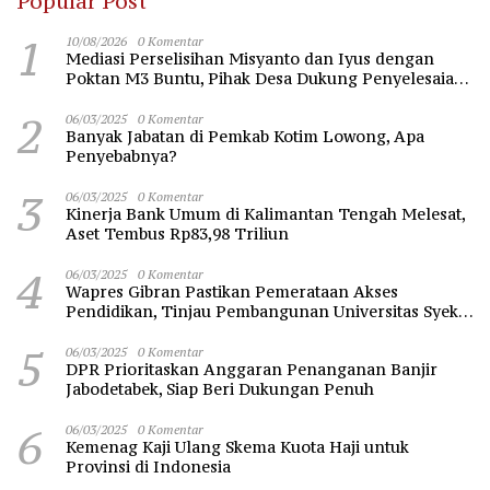
Popular Post
1
10/08/2026
0 Komentar
Mediasi Perselisihan Misyanto dan Iyus dengan
Poktan M3 Buntu, Pihak Desa Dukung Penyelesaian
Lewat Jalur Hukum
2
06/03/2025
0 Komentar
Banyak Jabatan di Pemkab Kotim Lowong, Apa
Penyebabnya?
3
06/03/2025
0 Komentar
Kinerja Bank Umum di Kalimantan Tengah Melesat,
Aset Tembus Rp83,98 Triliun
4
06/03/2025
0 Komentar
Wapres Gibran Pastikan Pemerataan Akses
Pendidikan, Tinjau Pembangunan Universitas Syekh
Nawawi Banten
5
06/03/2025
0 Komentar
DPR Prioritaskan Anggaran Penanganan Banjir
Jabodetabek, Siap Beri Dukungan Penuh
6
06/03/2025
0 Komentar
Kemenag Kaji Ulang Skema Kuota Haji untuk
Provinsi di Indonesia