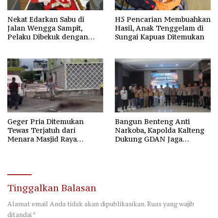
Nekat Edarkan Sabu di
H5 Pencarian Membuahkan
Jalan Wengga Sampit,
Hasil, Anak Tenggelam di
Pelaku Dibekuk dengan
Sungai Kapuas Ditemukan
Barang Bukti 9,87 Gram
Sabu
Geger Pria Ditemukan
Bangun Benteng Anti
Tewas Terjatuh dari
Narkoba, Kapolda Kalteng
Menara Masjid Raya
Dukung GDAN Jaga
Darussalam Palangka Raya
Generasi Dayak
Tinggalkan Balasan
Alamat email Anda tidak akan dipublikasikan.
Ruas yang wajib
ditandai
*