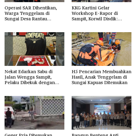
Operasi SAR Dihentikan,
KKG Kartini Gelar
Warga Tenggelam di
Workshop E-Rapor di
Sungai Desa Rantau
Sampit, Korwil Disdik:
Nangka Masih Jadi Tanda
SPMB 2026 Wajib Gratis dan
Tanya
Transparan
Nekat Edarkan Sabu di
H5 Pencarian Membuahkan
Jalan Wengga Sampit,
Hasil, Anak Tenggelam di
Pelaku Dibekuk dengan
Sungai Kapuas Ditemukan
Barang Bukti 9,87 Gram
Sabu
Geger Pria Ditemukan
Bangun Benteng Anti