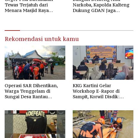
Tewas Terjatuh dari
Narkoba, Kapolda Kalteng
Menara Masjid Raya
Dukung GDAN Jaga
Darussalam Palangka Raya
Generasi Dayak
Rekomendasi untuk kamu
Operasi SAR Dihentikan,
KKG Kartini Gelar
Warga Tenggelam di
Workshop E-Rapor di
Sungai Desa Rantau
Sampit, Korwil Disdik:
Nangka Masih Jadi Tanda
SPMB 2026 Wajib Gratis dan
Tanya
Transparan