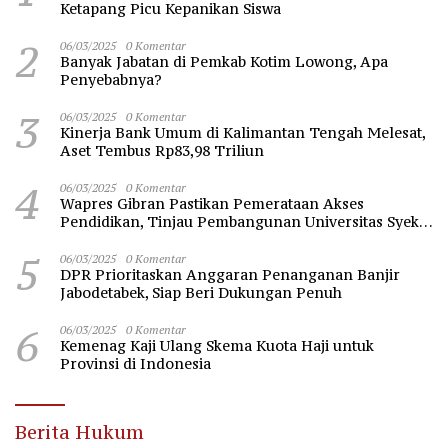
Ketapang Picu Kepanikan Siswa
2
06/03/2025
0 Komentar
Banyak Jabatan di Pemkab Kotim Lowong, Apa
Penyebabnya?
3
06/03/2025
0 Komentar
Kinerja Bank Umum di Kalimantan Tengah Melesat,
Aset Tembus Rp83,98 Triliun
4
06/03/2025
0 Komentar
Wapres Gibran Pastikan Pemerataan Akses
Pendidikan, Tinjau Pembangunan Universitas Syekh
Nawawi Banten
5
06/03/2025
0 Komentar
DPR Prioritaskan Anggaran Penanganan Banjir
Jabodetabek, Siap Beri Dukungan Penuh
6
06/03/2025
0 Komentar
Kemenag Kaji Ulang Skema Kuota Haji untuk
Provinsi di Indonesia
Berita Hukum