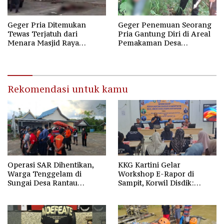
Geger Pria Ditemukan
Geger Penemuan Seorang
Tewas Terjatuh dari
Pria Gantung Diri di Areal
Menara Masjid Raya
Pemakaman Desa
Darussalam Palangka Raya
Pelantaran
Rekomendasi untuk kamu
Operasi SAR Dihentikan,
KKG Kartini Gelar
Warga Tenggelam di
Workshop E-Rapor di
Sungai Desa Rantau
Sampit, Korwil Disdik:
Nangka Masih Jadi Tanda
SPMB 2026 Wajib Gratis dan
Tanya
Transparan