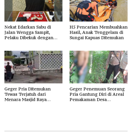
Nekat Edarkan Sabu di
H5 Pencarian Membuahkan
Jalan Wengga Sampit,
Hasil, Anak Tenggelam di
Pelaku Dibekuk dengan
Sungai Kapuas Ditemukan
Barang Bukti 9,87 Gram
Sabu
Geger Pria Ditemukan
Geger Penemuan Seorang
Tewas Terjatuh dari
Pria Gantung Diri di Areal
Menara Masjid Raya
Pemakaman Desa
Darussalam Palangka Raya
Pelantaran