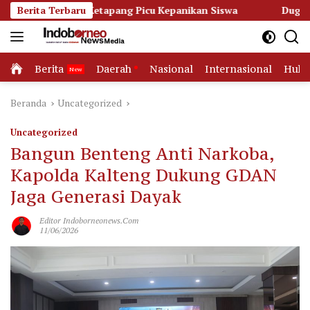
Langsung
SDN 3 Ketapang Picu Kepanikan Siswa
Berita Terbaru
Dugaan Korupsi Da
ke
konten
Home
Berita
Daerah
Nasional
Internasional
Huk
Beranda
Uncategorized
Uncategorized
Bangun Benteng Anti Narkoba,
Kapolda Kalteng Dukung GDAN
Jaga Generasi Dayak
Editor Indoborneonews.com
11/06/2026