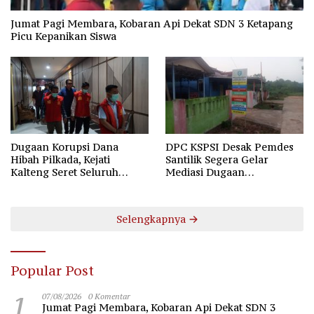
Jumat Pagi Membara, Kobaran Api Dekat SDN 3 Ketapang
Picu Kepanikan Siswa
Dugaan Korupsi Dana
DPC KSPSI Desak Pemdes
Hibah Pilkada, Kejati
Santilik Segera Gelar
Kalteng Seret Seluruh
Mediasi Dugaan
Komisioner KPU Kotim
Perselisihan Hubungan
Industrial
Selengkapnya
Popular Post
1
07/08/2026
0 Komentar
Jumat Pagi Membara, Kobaran Api Dekat SDN 3