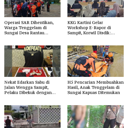
Operasi SAR Dihentikan,
KKG Kartini Gelar
Warga Tenggelam di
Workshop E-Rapor di
Sungai Desa Rantau
Sampit, Korwil Disdik:
Nangka Masih Jadi Tanda
SPMB 2026 Wajib Gratis dan
Tanya
Transparan
Nekat Edarkan Sabu di
H5 Pencarian Membuahkan
Jalan Wengga Sampit,
Hasil, Anak Tenggelam di
Pelaku Dibekuk dengan
Sungai Kapuas Ditemukan
Barang Bukti 9,87 Gram
Sabu