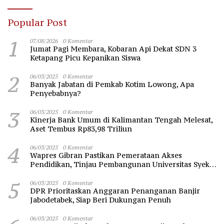
Popular Post
1
07/08/2026
0 Komentar
Jumat Pagi Membara, Kobaran Api Dekat SDN 3
Ketapang Picu Kepanikan Siswa
2
06/03/2025
0 Komentar
Banyak Jabatan di Pemkab Kotim Lowong, Apa
Penyebabnya?
3
06/03/2025
0 Komentar
Kinerja Bank Umum di Kalimantan Tengah Melesat,
Aset Tembus Rp83,98 Triliun
4
06/03/2025
0 Komentar
Wapres Gibran Pastikan Pemerataan Akses
Pendidikan, Tinjau Pembangunan Universitas Syekh
Nawawi Banten
5
06/03/2025
0 Komentar
DPR Prioritaskan Anggaran Penanganan Banjir
Jabodetabek, Siap Beri Dukungan Penuh
06/03/2025
0 Komentar