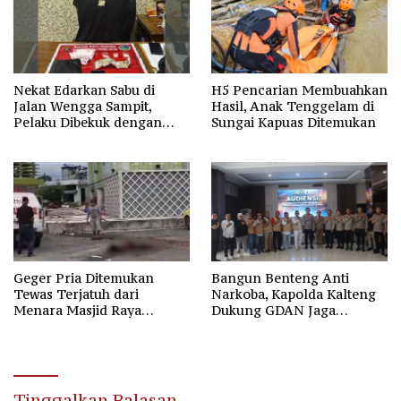
Nekat Edarkan Sabu di
H5 Pencarian Membuahkan
Jalan Wengga Sampit,
Hasil, Anak Tenggelam di
Pelaku Dibekuk dengan
Sungai Kapuas Ditemukan
Barang Bukti 9,87 Gram
Sabu
Geger Pria Ditemukan
Bangun Benteng Anti
Tewas Terjatuh dari
Narkoba, Kapolda Kalteng
Menara Masjid Raya
Dukung GDAN Jaga
Darussalam Palangka Raya
Generasi Dayak
Tinggalkan Balasan