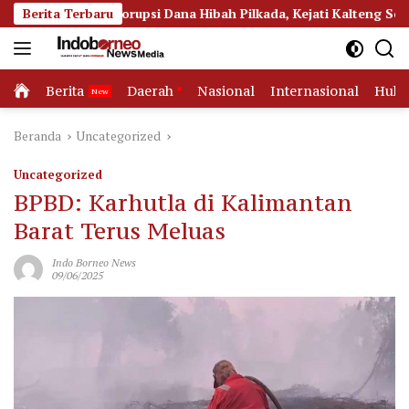
Langsung
 Korupsi Dana Hibah Pilkada, Kejati Kalteng Seret Seluruh Komi
Berita Terbaru
ke
konten
Home
Berita
Daerah
Nasional
Internasional
Huk
Beranda
Uncategorized
Uncategorized
BPBD: Karhutla di Kalimantan
Barat Terus Meluas
Indo Borneo News
09/06/2025