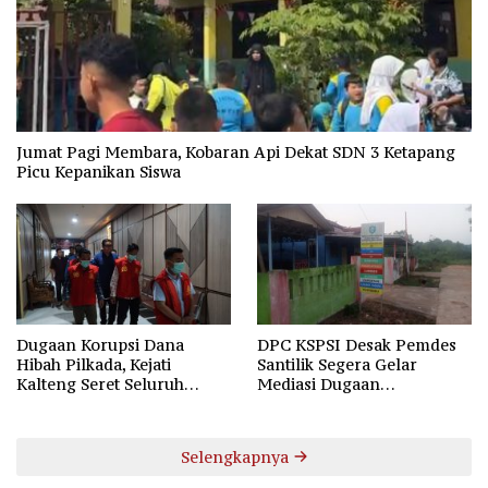
Jumat Pagi Membara, Kobaran Api Dekat SDN 3 Ketapang
Picu Kepanikan Siswa
Dugaan Korupsi Dana
DPC KSPSI Desak Pemdes
Hibah Pilkada, Kejati
Santilik Segera Gelar
Kalteng Seret Seluruh
Mediasi Dugaan
Komisioner KPU Kotim
Perselisihan Hubungan
Industrial
Selengkapnya