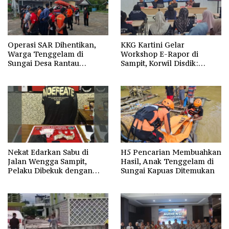
Operasi SAR Dihentikan,
KKG Kartini Gelar
Warga Tenggelam di
Workshop E-Rapor di
Sungai Desa Rantau
Sampit, Korwil Disdik:
Nangka Masih Jadi Tanda
SPMB 2026 Wajib Gratis dan
Tanya
Transparan
Nekat Edarkan Sabu di
H5 Pencarian Membuahkan
Jalan Wengga Sampit,
Hasil, Anak Tenggelam di
Pelaku Dibekuk dengan
Sungai Kapuas Ditemukan
Barang Bukti 9,87 Gram
Sabu