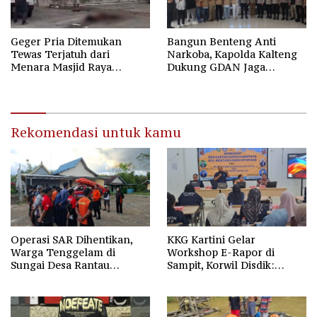
Geger Pria Ditemukan
Bangun Benteng Anti
Tewas Terjatuh dari
Narkoba, Kapolda Kalteng
Menara Masjid Raya
Dukung GDAN Jaga
Darussalam Palangka Raya
Generasi Dayak
Rekomendasi untuk kamu
Operasi SAR Dihentikan,
KKG Kartini Gelar
Warga Tenggelam di
Workshop E-Rapor di
Sungai Desa Rantau
Sampit, Korwil Disdik:
Nangka Masih Jadi Tanda
SPMB 2026 Wajib Gratis dan
Tanya
Transparan