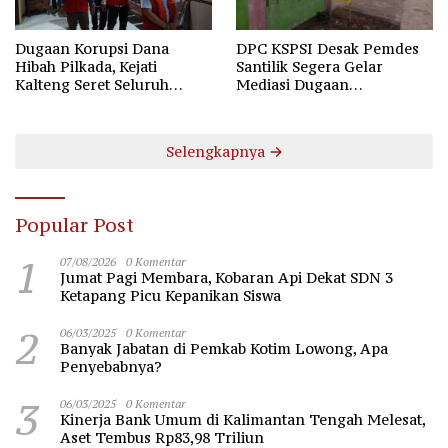
Dugaan Korupsi Dana
DPC KSPSI Desak Pemdes
Hibah Pilkada, Kejati
Santilik Segera Gelar
Kalteng Seret Seluruh
Mediasi Dugaan
Komisioner KPU Kotim
Perselisihan Hubungan
Industrial
Selengkapnya
Popular Post
1
07/08/2026
0 Komentar
Jumat Pagi Membara, Kobaran Api Dekat SDN 3
Ketapang Picu Kepanikan Siswa
2
06/03/2025
0 Komentar
Banyak Jabatan di Pemkab Kotim Lowong, Apa
Penyebabnya?
3
06/03/2025
0 Komentar
Kinerja Bank Umum di Kalimantan Tengah Melesat,
Aset Tembus Rp83,98 Triliun