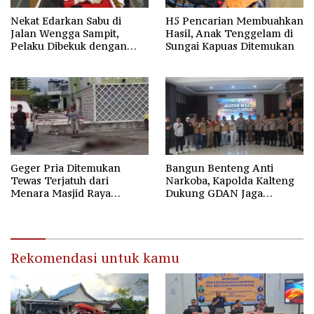
Nekat Edarkan Sabu di
H5 Pencarian Membuahkan
Jalan Wengga Sampit,
Hasil, Anak Tenggelam di
Pelaku Dibekuk dengan
Sungai Kapuas Ditemukan
Barang Bukti 9,87 Gram
Sabu
Geger Pria Ditemukan
Bangun Benteng Anti
Tewas Terjatuh dari
Narkoba, Kapolda Kalteng
Menara Masjid Raya
Dukung GDAN Jaga
Darussalam Palangka Raya
Generasi Dayak
Rekomendasi untuk kamu