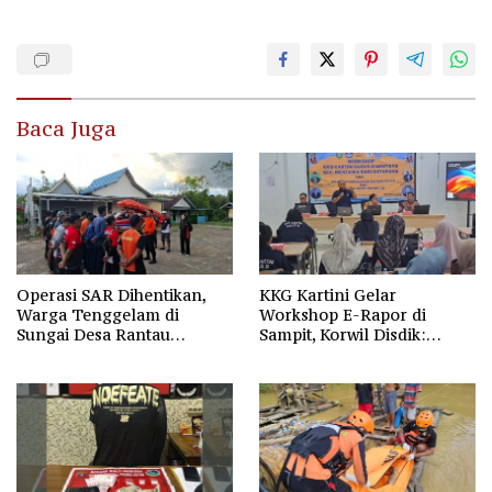
Baca Juga
Operasi SAR Dihentikan,
KKG Kartini Gelar
Warga Tenggelam di
Workshop E-Rapor di
Sungai Desa Rantau
Sampit, Korwil Disdik:
Nangka Masih Jadi Tanda
SPMB 2026 Wajib Gratis dan
Tanya
Transparan