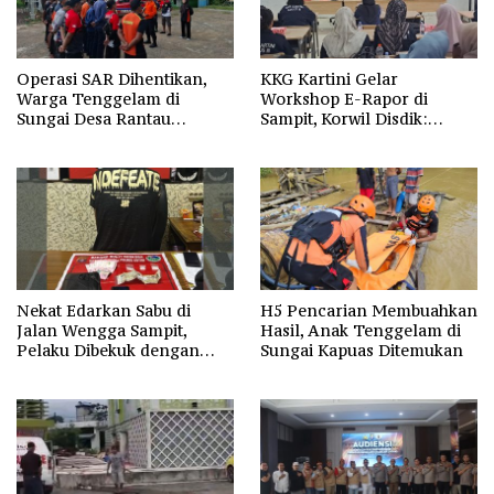
Operasi SAR Dihentikan,
KKG Kartini Gelar
Warga Tenggelam di
Workshop E-Rapor di
Sungai Desa Rantau
Sampit, Korwil Disdik:
Nangka Masih Jadi Tanda
SPMB 2026 Wajib Gratis dan
Tanya
Transparan
Nekat Edarkan Sabu di
H5 Pencarian Membuahkan
Jalan Wengga Sampit,
Hasil, Anak Tenggelam di
Pelaku Dibekuk dengan
Sungai Kapuas Ditemukan
Barang Bukti 9,87 Gram
Sabu